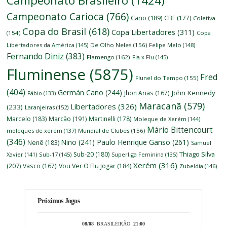
Campeonato Brasileiro
(1424)
Campeonato Carioca
(766)
Cano
(189)
CBF
(177)
Coletiva
Copa do Brasil
(618)
Copa Libertadores
(311)
(154)
Copa
Libertadores da América
(145)
De Olho Neles
(156)
Felipe Melo
(148)
Fernando Diniz
(383)
Flamengo
(162)
Fla x Flu
(145)
Fluminense
(5875)
Fred
Flunel do Tempo
(155)
(404)
Germán Cano
(244)
John Kennedy
Jhon Arias
(167)
Fábio
(133)
Maracanã
(579)
Libertadores
(326)
(233)
Laranjeiras
(152)
Marcelo
(183)
Marcão
(191)
Martinelli
(178)
Moleque de Xerém
(144)
Mário Bittencourt
moleques de xerém
(137)
Mundial de Clubes
(156)
(346)
Nino
(241)
Paulo Henrique Ganso
(261)
Nenê
(183)
Samuel
Thiago Silva
Sub-20
(180)
Xavier
(141)
Sub-17
(145)
Superliga Feminina
(135)
Xerém
(316)
(207)
Vasco
(167)
Vou Ver O Flu Jogar
(184)
Zubeldía
(146)
Próximos Jogos
08/08
BRASILEIRÃO
21:00