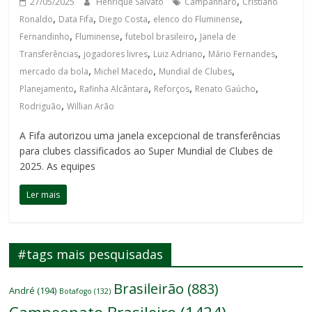
,
27/05/2025
Henrique Salvato
Campanharo
Cristiano
,
,
,
,
Ronaldo
Data Fifa
Diego Costa
elenco do Fluminense
,
,
,
Fernandinho
Fluminense
futebol brasileiro
Janela de
,
,
,
,
Transferências
jogadores livres
Luiz Adriano
Mário Fernandes
,
,
,
mercado da bola
Michel Macedo
Mundial de Clubes
,
,
,
,
Planejamento
Rafinha Alcântara
Reforços
Renato Gaúcho
,
Rodriguão
Willian Arão
A Fifa autorizou uma janela excepcional de transferências
para clubes classificados ao Super Mundial de Clubes de
2025. As equipes
Ler mais
#tags mais pesquisadas
Brasileirão
(883)
André
(194)
Botafogo
(132)