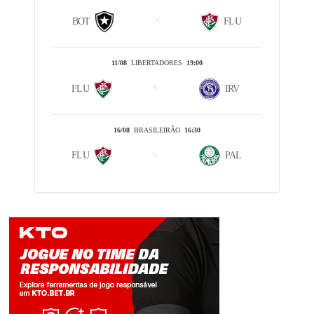
BOT
FLU
11/08
LIBERTADORES
19:00
FLU
IRV
16/08
BRASILEIRÃO
16:30
FLU
PAL