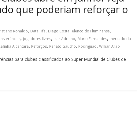
ado que poderiam reforçar o
,
,
,
,
ristiano Ronaldo
Data Fifa
Diego Costa
elenco do Fluminense
,
,
,
,
ansferências
jogadores livres
Luiz Adriano
Mário Fernandes
mercado da
,
,
,
,
Rafinha Alcântara
Reforços
Renato Gaúcho
Rodriguão
Willian Arão
rências para clubes classificados ao Super Mundial de Clubes de