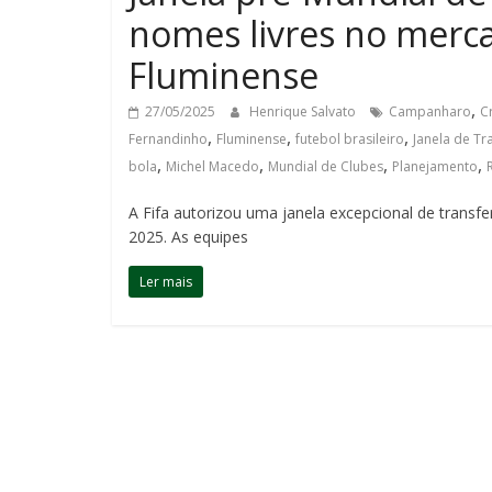
nomes livres no merc
Fluminense
,
27/05/2025
Henrique Salvato
Campanharo
C
,
,
,
Fernandinho
Fluminense
futebol brasileiro
Janela de Tr
,
,
,
,
bola
Michel Macedo
Mundial de Clubes
Planejamento
A Fifa autorizou uma janela excepcional de transfe
2025. As equipes
Ler mais