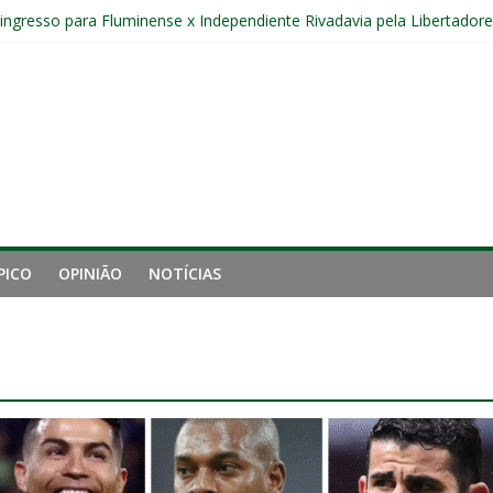
r ingresso para Fluminense x Independiente Rivadavia pela Libertador
Sub-20 do Fluminense em duelo contra o Nova Iguaçu pelo Carioca
gamento cruzado do joelho direito confirmada pelo Fluminense e pass
nal da Libertadores com apenas duas contratações e sete saídas no 
 entre Fluminense e Botafogo pelo Campeonato Brasileiro Feminino
PICO
OPINIÃO
NOTÍCIAS