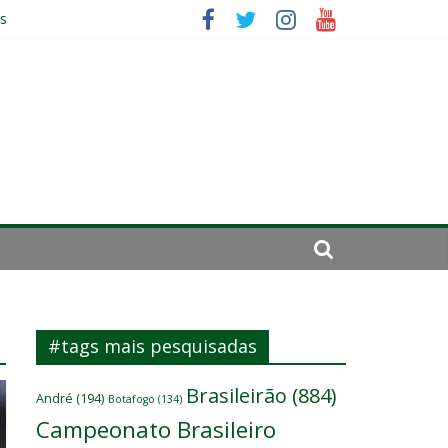
es
ará por cirurgia
elenco
#tags mais pesquisadas
Brasileirão
(884)
André
(194)
Botafogo
(134)
Campeonato Brasileiro