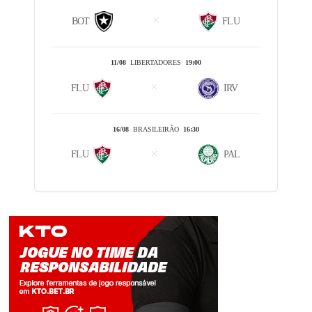
BOT
FLU
11/08
LIBERTADORES
19:00
FLU
IRV
16/08
BRASILEIRÃO
16:30
FLU
PAL