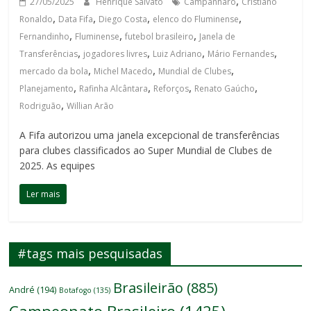
,
27/05/2025
Henrique Salvato
Campanharo
Cristiano
,
,
,
,
Ronaldo
Data Fifa
Diego Costa
elenco do Fluminense
,
,
,
Fernandinho
Fluminense
futebol brasileiro
Janela de
,
,
,
,
Transferências
jogadores livres
Luiz Adriano
Mário Fernandes
,
,
,
mercado da bola
Michel Macedo
Mundial de Clubes
,
,
,
,
Planejamento
Rafinha Alcântara
Reforços
Renato Gaúcho
,
Rodriguão
Willian Arão
A Fifa autorizou uma janela excepcional de transferências
para clubes classificados ao Super Mundial de Clubes de
2025. As equipes
Ler mais
#tags mais pesquisadas
Brasileirão
(885)
André
(194)
Botafogo
(135)