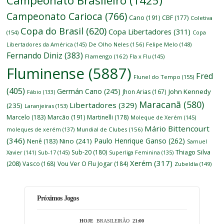
Campeonato Brasileiro
(1425)
Campeonato Carioca
(766)
Cano
(191)
CBF
(177)
Coletiva
Copa do Brasil
(620)
Copa Libertadores
(311)
(154)
Copa
Libertadores da América
(145)
De Olho Neles
(156)
Felipe Melo
(148)
Fernando Diniz
(383)
Flamengo
(162)
Fla x Flu
(145)
Fluminense
(5887)
Fred
Flunel do Tempo
(155)
(405)
Germán Cano
(245)
John Kennedy
Jhon Arias
(167)
Fábio
(133)
Maracanã
(580)
Libertadores
(329)
(235)
Laranjeiras
(153)
Marcelo
(183)
Marcão
(191)
Martinelli
(178)
Moleque de Xerém
(145)
Mário Bittencourt
moleques de xerém
(137)
Mundial de Clubes
(156)
(346)
Paulo Henrique Ganso
(262)
Nino
(241)
Nenê
(183)
Samuel
Thiago Silva
Sub-20
(180)
Xavier
(141)
Sub-17
(145)
Superliga Feminina
(135)
Xerém
(317)
(208)
Vasco
(168)
Vou Ver O Flu Jogar
(184)
Zubeldía
(149)
Próximos Jogos
HOJE
BRASILEIRÃO
21:00