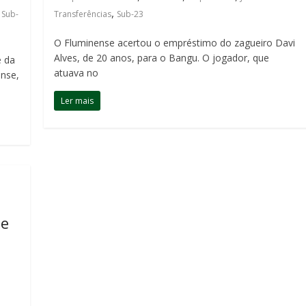
,
,
Sub-
Transferências
Sub-23
O Fluminense acertou o empréstimo do zagueiro Davi
Alves, de 20 anos, para o Bangu. O jogador, que
e da
atuava no
nse,
Ler mais
 e