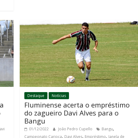
Destaque
Notícias
da
Fluminense acerta o empréstimo
o
do zagueiro Davi Alves para o
Bangu
,
avi
01/12/2022
João Pedro Cupello
Bangu
,
,
,
Campeonato Carioca
Davi Alves
Empréstimo
Janela de