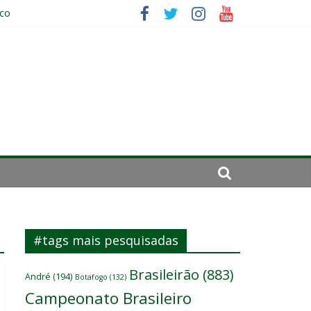
ico
da: “Tem que parar o jogo”
#tags mais pesquisadas
Brasileirão
(883)
André
(194)
Botafogo
(132)
Campeonato Brasileiro