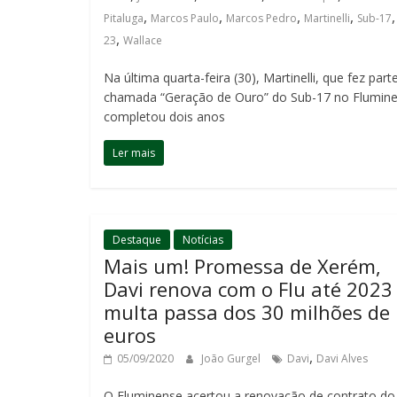
,
,
,
,
Pitaluga
Marcos Paulo
Marcos Pedro
Martinelli
Sub-17
,
23
Wallace
Na última quarta-feira (30), Martinelli, que fez part
chamada “Geração de Ouro” do Sub-17 no Flumine
completou dois anos
Ler mais
Destaque
Notícias
Mais um! Promessa de Xerém,
Davi renova com o Flu até 2023
multa passa dos 30 milhões de
euros
,
05/09/2020
João Gurgel
Davi
Davi Alves
O Fluminense acertou a renovação de contrato do