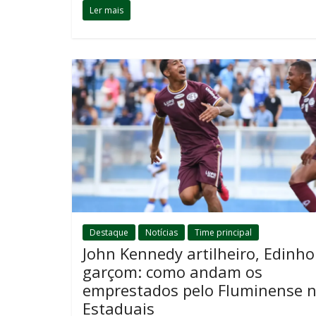
Ler mais
Destaque
Notícias
Time principal
John Kennedy artilheiro, Edinho
garçom: como andam os
emprestados pelo Fluminense 
Estaduais