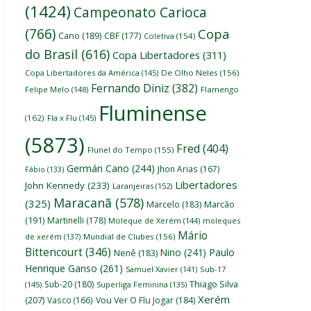
(1424)
Campeonato Carioca
(766)
Copa
Cano
(189)
CBF
(177)
Coletiva
(154)
do Brasil
(616)
Copa Libertadores
(311)
Copa Libertadores da América
(145)
De Olho Neles
(156)
Fernando Diniz
(382)
Felipe Melo
(148)
Flamengo
Fluminense
(162)
Fla x Flu
(145)
(5873)
Fred
(404)
Flunel do Tempo
(155)
Germán Cano
(244)
Jhon Arias
(167)
Fábio
(133)
Libertadores
John Kennedy
(233)
Laranjeiras
(152)
Maracanã
(578)
(325)
Marcelo
(183)
Marcão
(191)
Martinelli
(178)
Moleque de Xerém
(144)
moleques
Mário
de xerém
(137)
Mundial de Clubes
(156)
Bittencourt
(346)
Nino
(241)
Paulo
Nenê
(183)
Henrique Ganso
(261)
Samuel Xavier
(141)
Sub-17
Thiago Silva
Sub-20
(180)
(145)
Superliga Feminina
(135)
Xerém
(207)
Vasco
(166)
Vou Ver O Flu Jogar
(184)