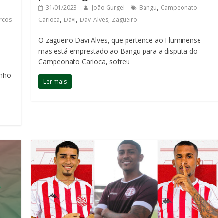
,
31/01/2023
João Gurgel
Bangu
Campeonato
,
,
,
rcos
Carioca
Davi
Davi Alves
Zagueiro
O zagueiro Davi Alves, que pertence ao Fluminense
mas está emprestado ao Bangu para a disputa do
Campeonato Carioca, sofreu
enho
Ler mais