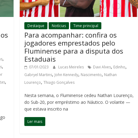
Destaque
Notícias
Time principal
 os
Para acompanhar: confira os
jogadores emprestados pelo
Fluminense para a disputa dos
Estaduais
,
as
,
,
,
s
07/01/2023
Lucas Meireles
Davi Alves
Edinho
,
,
,
or
Gabryel Martins
John Kennedy
Nascimento
Nathan
,
,
tas
Lourenço
Thiago Gonçalves
Nesta semana, o Fluminense cedeu Nathan Lourenço,
do Sub-20, por empréstimo ao Náutico. O volante —
que estava inscrito na
ngo
Ler mais