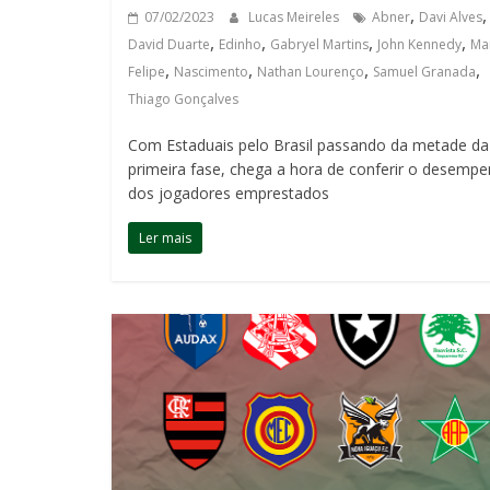
,
,
07/02/2023
Lucas Meireles
Abner
Davi Alves
,
,
,
,
David Duarte
Edinho
Gabryel Martins
John Kennedy
Ma
,
,
,
,
Felipe
Nascimento
Nathan Lourenço
Samuel Granada
Thiago Gonçalves
Com Estaduais pelo Brasil passando da metade da
primeira fase, chega a hora de conferir o desemp
dos jogadores emprestados
Ler mais