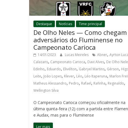
Destaque
Notícias
Time principal
De Olho Neles — Como chegam
adversários do Fluminense no
Campeonato Carioca
,
14/01/2023
Lucas Meireles
Abner
Ayrton Luc
,
,
,
Calazans
Campeonato Carioca
Davi Alves
De Olho Nele
,
,
,
,
,
Edinho
Eduardo
Elivélton
Gabryel Martins
Gérson
Hig
,
,
,
,
,
Leite
João Lopes
Klever
Léo
Léo Itaperuna
Marlon Frei
,
,
,
,
,
Matheus Alessandro
Pedro
Rafael
Rafinha
Reginaldo
Wellington Silva
O Campeonato Carioca começou oficialmente na
última quinta-feira (12) com a partida entre Flame
e Audax, mas para o Fluminense
Ler mais