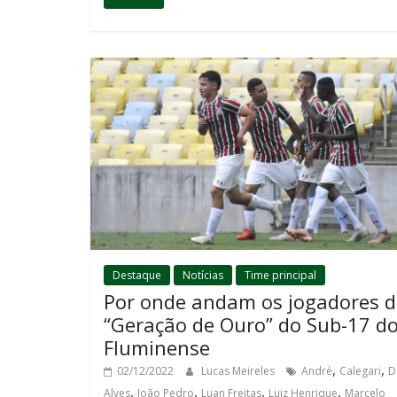
Destaque
Notícias
Time principal
Por onde andam os jogadores 
“Geração de Ouro” do Sub-17 d
Fluminense
,
,
02/12/2022
Lucas Meireles
André
Calegari
D
,
,
,
,
Alves
João Pedro
Luan Freitas
Luiz Henrique
Marcelo