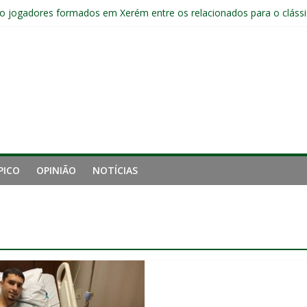
o jogadores formados em Xerém entre os relacionados para o cláss
Fluminense após eliminação: “Não estou satisfeito”
o joelho e passará por exames no Fluminense
iro tempo ruim do Fluminense e cobra arbitragem em lance de panca
o e está eliminado da Copa do Brasil
PICO
OPINIÃO
NOTÍCIAS