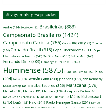
#tags mais pesquisadas
Brasileirão
(883)
André
(194)
Botafogo
(132)
Campeonato Brasileiro
(1424)
Campeonato Carioca
(766)
Cano
(189)
CBF
(177)
Coletiva
Copa do Brasil
(618)
Copa Libertadores
(311)
(154)
Copa
Libertadores da América
(145)
De Olho Neles
(156)
Felipe Melo
(148)
Fernando Diniz
(383)
Flamengo
(162)
Fla x Flu
(145)
Fluminense
(5875)
Fred
Flunel do Tempo
(155)
(404)
Germán Cano
(244)
John Kennedy
Jhon Arias
(167)
Fábio
(133)
Maracanã
(579)
Libertadores
(326)
(233)
Laranjeiras
(152)
Marcelo
(183)
Marcão
(191)
Martinelli
(178)
Moleque de Xerém
(144)
Mário Bittencourt
moleques de xerém
(137)
Mundial de Clubes
(156)
(346)
Nino
(241)
Paulo Henrique Ganso
(261)
Nenê
(183)
Samuel
Thiago Silva