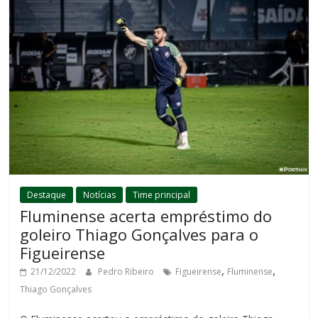
Destaque
Notícias
Time principal
Fluminense acerta empréstimo do
goleiro Thiago Gonçalves para o
Figueirense
,
,
21/12/2022
Pedro Ribeiro
Figueirense
Fluminense
Thiago Gonçalves