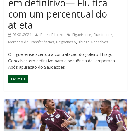
em definitivo— Flu fica
com um percentual do
atleta
,
,
07/01/2024
Pedro Ribeiro
Figueirense
Fluminense
,
,
Mercado de Transferências
Negociação
Thiago Gonçalves
O Figueirense acertou a contratação do goleiro Thiago
Gonçalves em definitivo para a sequência da temporada.
Após apuração do Saudações
Ler mais