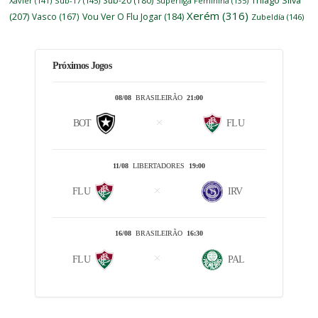
Sub-20
(180)
Xavier
(141)
Sub-17
(145)
Superliga Feminina
(135)
Xerém
(316)
(207)
Vasco
(167)
Vou Ver O Flu Jogar
(184)
Zubeldía
(146)
Próximos Jogos
08/08
BRASILEIRÃO
21:00
BOT
FLU
11/08
LIBERTADORES
19:00
FLU
IRV
16/08
BRASILEIRÃO
16:30
FLU
PAL