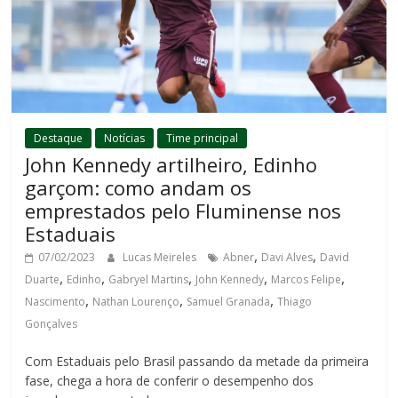
Destaque
Notícias
Time principal
John Kennedy artilheiro, Edinho
garçom: como andam os
emprestados pelo Fluminense nos
Estaduais
,
,
07/02/2023
Lucas Meireles
Abner
Davi Alves
David
,
,
,
,
,
Duarte
Edinho
Gabryel Martins
John Kennedy
Marcos Felipe
,
,
,
Nascimento
Nathan Lourenço
Samuel Granada
Thiago
Gonçalves
Com Estaduais pelo Brasil passando da metade da primeira
fase, chega a hora de conferir o desempenho dos