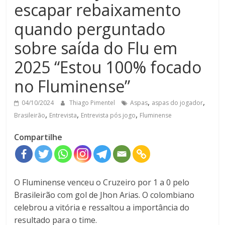
escapar rebaixamento
quando perguntado
sobre saída do Flu em
2025 “Estou 100% focado
no Fluminense”
,
,
04/10/2024
Thiago Pimentel
Aspas
aspas do jogador
,
,
,
Brasileirão
Entrevista
Entrevista pós jogo
Fluminense
Compartilhe
O Fluminense venceu o Cruzeiro por 1 a 0 pelo
Brasileirão com gol de Jhon Arias. O colombiano
celebrou a vitória e ressaltou a importância do
resultado para o time.