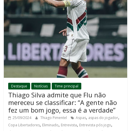
Destaque
Notícias
Time principal
Thiago Silva admite que Flu não
mereceu se classificar: “A gente não
fez um bom jogo, essa é a verdade”
,
,
25/09/2024
Thiago Pimentel
Aspas
aspas do jogador
,
,
,
,
Copa Libertadores
Eliminado
Entrevista
Entrevista pós jogo