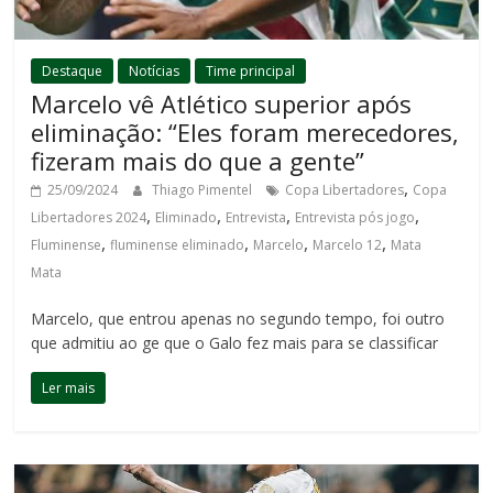
Destaque
Notícias
Time principal
Marcelo vê Atlético superior após
eliminação: “Eles foram merecedores,
fizeram mais do que a gente”
,
25/09/2024
Thiago Pimentel
Copa Libertadores
Copa
,
,
,
,
Libertadores 2024
Eliminado
Entrevista
Entrevista pós jogo
,
,
,
,
Fluminense
fluminense eliminado
Marcelo
Marcelo 12
Mata
Mata
Marcelo, que entrou apenas no segundo tempo, foi outro
que admitiu ao ge que o Galo fez mais para se classificar
Ler mais