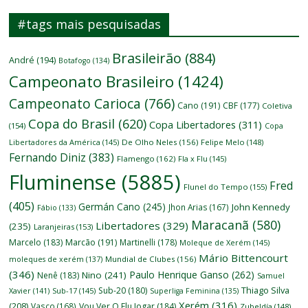
#tags mais pesquisadas
Brasileirão
(884)
André
(194)
Botafogo
(134)
Campeonato Brasileiro
(1424)
Campeonato Carioca
(766)
Cano
(191)
CBF
(177)
Coletiva
Copa do Brasil
(620)
Copa Libertadores
(311)
(154)
Copa
Libertadores da América
(145)
De Olho Neles
(156)
Felipe Melo
(148)
Fernando Diniz
(383)
Flamengo
(162)
Fla x Flu
(145)
Fluminense
(5885)
Fred
Flunel do Tempo
(155)
(405)
Germán Cano
(245)
John Kennedy
Jhon Arias
(167)
Fábio
(133)
Maracanã
(580)
Libertadores
(329)
(235)
Laranjeiras
(153)
Marcelo
(183)
Marcão
(191)
Martinelli
(178)
Moleque de Xerém
(145)
Mário Bittencourt
moleques de xerém
(137)
Mundial de Clubes
(156)
(346)
Paulo Henrique Ganso
(262)
Nino
(241)
Nenê
(183)
Samuel
Thiago Silva
Sub-20
(180)
Xavier
(141)
Sub-17
(145)
Superliga Feminina
(135)
Xerém
(316)
(208)
Vasco
(168)
Vou Ver O Flu Jogar
(184)
Zubeldía
(148)