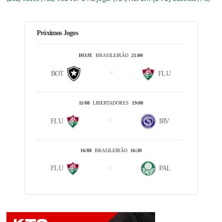
Próximos Jogos
HOJE
BRASILEIRÃO
21:00
BOT
FLU
11/08
LIBERTADORES
19:00
FLU
IRV
16/08
BRASILEIRÃO
16:30
FLU
PAL