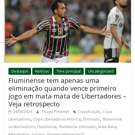
Destaque
Notícias
Time principal
Uncategorized
Fluminense tem apenas uma
eliminação quando vence primeiro
jogo em mata mata de Libertadores –
Veja retrospecto
,
24/09/2024
Thiago Pimentel
Classificação
Copa
,
,
,
Libertadores
Copa Libertadores América
Eliminado
flluminense
,
,
,
,
na libertadores
Fluminense
fluminense eliminado
Mata Mata
,
,
Retrospecto
torneio
Torneio Internacional