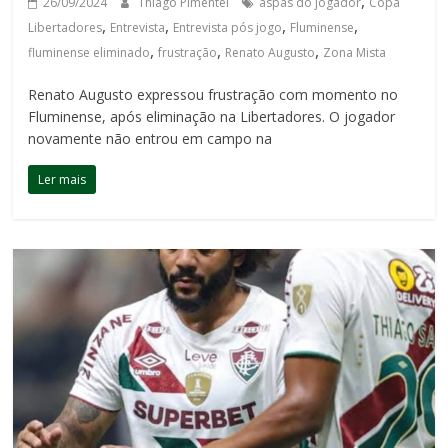
,
26/09/2024
Thiago Pimentel
aspas do jogador
Copa
,
,
,
,
Libertadores
Entrevista
Entrevista pós jogo
Fluminense
,
,
,
fluminense eliminado
frustração
Renato Augusto
Zona Mista
Renato Augusto expressou frustração com momento no
Fluminense, após eliminação na Libertadores. O jogador
novamente não entrou em campo na
Ler mais