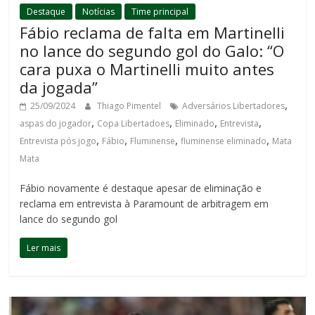
Destaque
Notícias
Time principal
Fábio reclama de falta em Martinelli
no lance do segundo gol do Galo: “O
cara puxa o Martinelli muito antes
da jogada”
,
25/09/2024
Thiago Pimentel
Adversários Libertadores
,
,
,
,
aspas do jogador
Copa Libertadoes
Eliminado
Entrevista
,
,
,
,
Entrevista pós jogo
Fábio
Fluminense
fluminense eliminado
Mata
Mata
Fábio novamente é destaque apesar de eliminação e
reclama em entrevista à Paramount de arbitragem em
lance do segundo gol
Ler mais