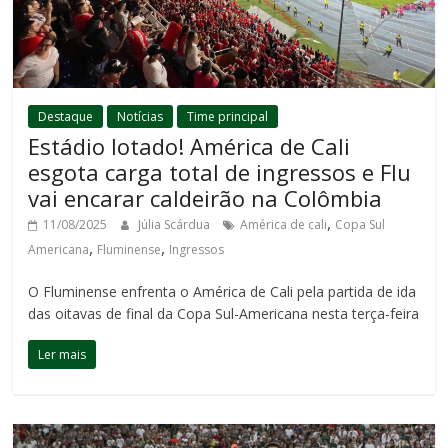
Destaque
Notícias
Time principal
Estádio lotado! América de Cali
esgota carga total de ingressos e Flu
vai encarar caldeirão na Colômbia
,
11/08/2025
Júlia Scárdua
América de cali
Copa Sul
,
,
Americana
Fluminense
Ingressos
O Fluminense enfrenta o América de Cali pela partida de ida
das oitavas de final da Copa Sul-Americana nesta terça-feira
Ler mais