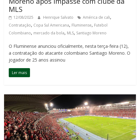
Moreno após impasse com clube da
MLS
,
12/08/2025
Henrique Salvato
América de cali
,
,
,
Contratação
Copa Sul Americana
Fluminense
Futebol
,
,
,
Colombiano
mercado da bola
MLS
Santiago Moreno
O Fluminense anunciou oficialmente, nesta terça-feira (12),
a contratação do atacante colombiano Santiago Moreno. O
jogador de 25 anos assinou
Ler mais