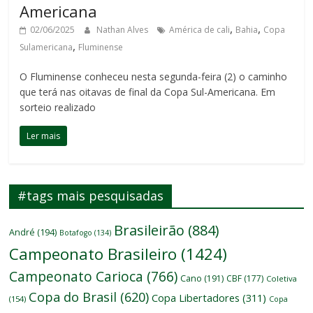
Americana
,
,
02/06/2025
Nathan Alves
América de cali
Bahia
Copa
,
Sulamericana
Fluminense
O Fluminense conheceu nesta segunda-feira (2) o caminho
que terá nas oitavas de final da Copa Sul-Americana. Em
sorteio realizado
Ler mais
#tags mais pesquisadas
Brasileirão
(884)
André
(194)
Botafogo
(134)
Campeonato Brasileiro
(1424)
Campeonato Carioca
(766)
Cano
(191)
CBF
(177)
Coletiva
Copa do Brasil
(620)
Copa Libertadores
(311)
(154)
Copa