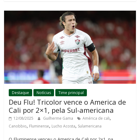
Destaque
Notícias
Time principal
Deu Flu! Tricolor vence o America de
Cali por 2×1, pela Sul-americana
,
12/08/2025
Guilherme Gama
América de cali
,
,
,
Canobbio
Fluminense
Lucho Acosta
Sulamericana
O Fluminense venceu o America de Cali por 2×1, na