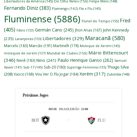
Libertadores da América
(145)
De Olho Neles
(156)
Felipe Melo
(148)
Fernando Diniz
(383)
Flamengo
(162)
Fla x Flu
(145)
Fluminense
(5886)
Fred
Flunel do Tempo
(155)
(405)
Germán Cano
(245)
John Kennedy
Jhon Arias
(167)
Fábio
(133)
Maracanã
(580)
Libertadores
(329)
(235)
Laranjeiras
(153)
Marcelo
(183)
Marcão
(191)
Martinelli
(178)
Moleque de Xerém
(145)
Mário Bittencourt
moleques de xerém
(137)
Mundial de Clubes
(156)
(346)
Paulo Henrique Ganso
(262)
Nino
(241)
Nenê
(183)
Samuel
Thiago Silva
Sub-20
(180)
Xavier
(141)
Sub-17
(145)
Superliga Feminina
(135)
Xerém
(317)
(208)
Vasco
(168)
Vou Ver O Flu Jogar
(184)
Zubeldía
(148)
Próximos Jogos
HOJE
BRASILEIRÃO
21:00
BOT
FLU