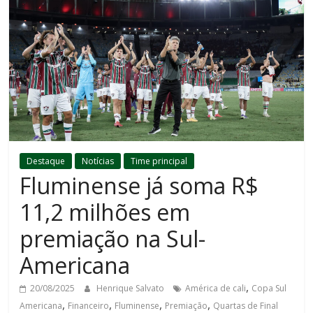
Destaque
Notícias
Time principal
Fluminense já soma R$
11,2 milhões em
premiação na Sul-
Americana
,
20/08/2025
Henrique Salvato
América de cali
Copa Sul
,
,
,
,
Americana
Financeiro
Fluminense
Premiação
Quartas de Final