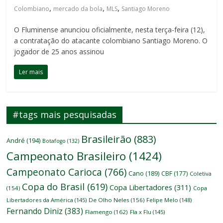
,
,
,
Colombiano
mercado da bola
MLS
Santiago Moreno
O Fluminense anunciou oficialmente, nesta terça-feira (12),
a contratação do atacante colombiano Santiago Moreno. O
jogador de 25 anos assinou
Ler mais
#tags mais pesquisadas
Brasileirão
(883)
André
(194)
Botafogo
(132)
Campeonato Brasileiro
(1424)
Campeonato Carioca
(766)
Cano
(189)
CBF
(177)
Coletiva
Copa do Brasil
(619)
Copa Libertadores
(311)
(154)
Copa
Libertadores da América
(145)
De Olho Neles
(156)
Felipe Melo
(148)
Fernando Diniz
(383)
Flamengo
(162)
Fla x Flu
(145)