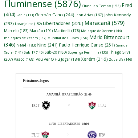
Fluminense
(5876)
Fred
Flunel do Tempo
(155)
(404)
Germán Cano
(244)
John Kennedy
Jhon Arias
(167)
Fábio
(133)
Maracanã
(579)
Libertadores
(326)
(233)
Laranjeiras
(152)
Marcelo
(183)
Marcão
(191)
Martinelli
(178)
Moleque de Xerém
(144)
Mário Bittencourt
moleques de xerém
(137)
Mundial de Clubes
(156)
(346)
Nino
(241)
Paulo Henrique Ganso
(261)
Nenê
(183)
Samuel
Thiago Silva
Sub-20
(180)
Xavier
(141)
Sub-17
(145)
Superliga Feminina
(135)
Xerém
(316)
(207)
Vasco
(168)
Vou Ver O Flu Jogar
(184)
Zubeldía
(146)
Próximos Jogos
AMANHÃ
BRASILEIRÃO
21:00
BOT
FLU
11/08
LIBERTADORES
19:00
FLU
IRV