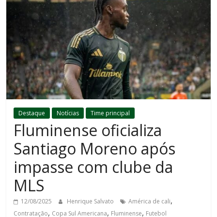
Destaque
Notícias
Time principal
Fluminense oficializa
Santiago Moreno após
impasse com clube da
MLS
,
12/08/2025
Henrique Salvato
América de cali
,
,
,
Contratação
Copa Sul Americana
Fluminense
Futebol