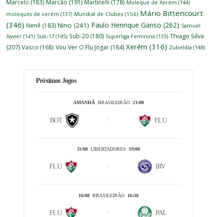
Marcelo
(183)
Marcão
(191)
Martinelli
(178)
Moleque de Xerém
(144)
Mário Bittencourt
moleques de xerém
(137)
Mundial de Clubes
(156)
(346)
Paulo Henrique Ganso
(262)
Nino
(241)
Nenê
(183)
Samuel
Thiago Silva
Sub-20
(180)
Xavier
(141)
Sub-17
(145)
Superliga Feminina
(135)
Xerém
(316)
(207)
Vasco
(168)
Vou Ver O Flu Jogar
(184)
Zubeldía
(148)
Próximos Jogos
AMANHÃ
BRASILEIRÃO
21:00
BOT
FLU
11/08
LIBERTADORES
19:00
FLU
IRV
16/08
BRASILEIRÃO
16:30
FLU
PAL