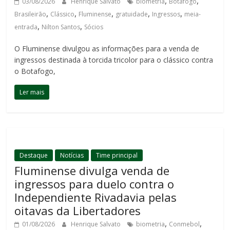
,
,
03/08/2026
Henrique Salvato
biometria
Botafogo
,
,
,
,
,
Brasileirão
Clássico
Fluminense
gratuidade
Ingressos
meia-
,
,
entrada
Nilton Santos
Sócios
O Fluminense divulgou as informações para a venda de
ingressos destinada à torcida tricolor para o clássico contra
o Botafogo,
Ler mais
Destaque
Notícias
Time principal
Fluminense divulga venda de
ingressos para duelo contra o
Independiente Rivadavia pelas
oitavas da Libertadores
,
,
01/08/2026
Henrique Salvato
biometria
Conmebol