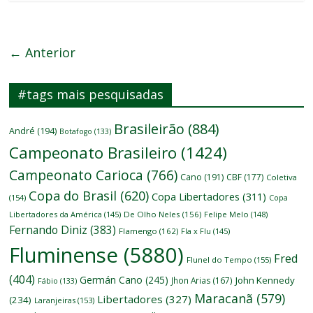
← Anterior
#tags mais pesquisadas
Brasileirão
(884)
André
(194)
Botafogo
(133)
Campeonato Brasileiro
(1424)
Campeonato Carioca
(766)
Cano
(191)
CBF
(177)
Coletiva
Copa do Brasil
(620)
Copa Libertadores
(311)
(154)
Copa
Libertadores da América
(145)
De Olho Neles
(156)
Felipe Melo
(148)
Fernando Diniz
(383)
Flamengo
(162)
Fla x Flu
(145)
Fluminense
(5880)
Fred
Flunel do Tempo
(155)
(404)
Germán Cano
(245)
John Kennedy
Jhon Arias
(167)
Fábio
(133)
Maracanã
(579)
Libertadores
(327)
(234)
Laranjeiras
(153)