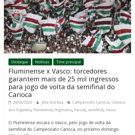
Destaque
Notícias
Time principal
Fluminense x Vasco: torcedores
garantem mais de 25 mil ingressos
para jogo de volta da semifinal do
Carioca
,
26/02/2026
Júlia Scárdua
Campeonato Carioca
Clássico
,
,
,
,
,
dos Gigantes
Fluminense
Ingressos
Parcial
semifinal
Vasco
O Fluminense encara o Vasco, pelo jogo de volta da
semifinal do Campeonato Carioca, no próximo domingo