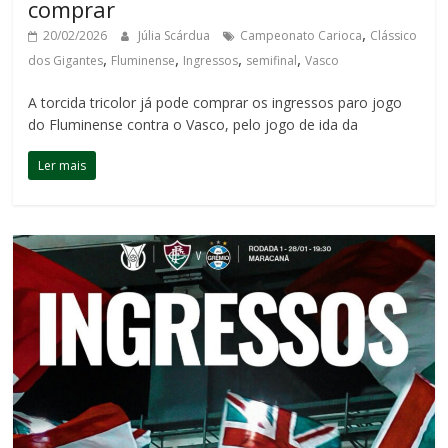
comprar
,
20/02/2026
Júlia Scárdua
Campeonato Carioca
Clássico
,
,
,
,
dos Gigantes
Fluminense
Ingressos
semifinal
Vasco
A torcida tricolor já pode comprar os ingressos paro jogo
do Fluminense contra o Vasco, pelo jogo de ida da
Ler mais