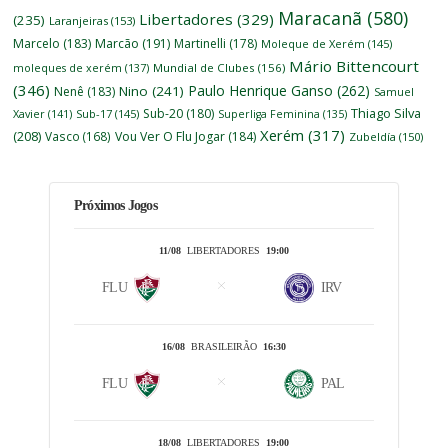
Maracanã
(580)
Libertadores
(329)
(235)
Laranjeiras
(153)
Marcelo
(183)
Marcão
(191)
Martinelli
(178)
Moleque de Xerém
(145)
Mário Bittencourt
moleques de xerém
(137)
Mundial de Clubes
(156)
(346)
Paulo Henrique Ganso
(262)
Nino
(241)
Nenê
(183)
Samuel
Thiago Silva
Sub-20
(180)
Xavier
(141)
Sub-17
(145)
Superliga Feminina
(135)
Xerém
(317)
(208)
Vasco
(168)
Vou Ver O Flu Jogar
(184)
Zubeldía
(150)
Próximos Jogos
11/08
LIBERTADORES
19:00
FLU
IRV
16/08
BRASILEIRÃO
16:30
FLU
PAL
18/08
LIBERTADORES
19:00