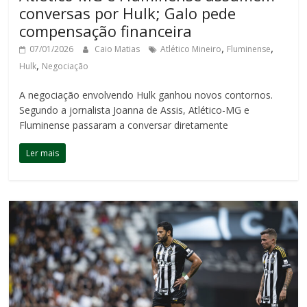
conversas por Hulk; Galo pede
compensação financeira
,
,
07/01/2026
Caio Matias
Atlético Mineiro
Fluminense
,
Hulk
Negociação
A negociação envolvendo Hulk ganhou novos contornos.
Segundo a jornalista Joanna de Assis, Atlético-MG e
Fluminense passaram a conversar diretamente
Ler mais