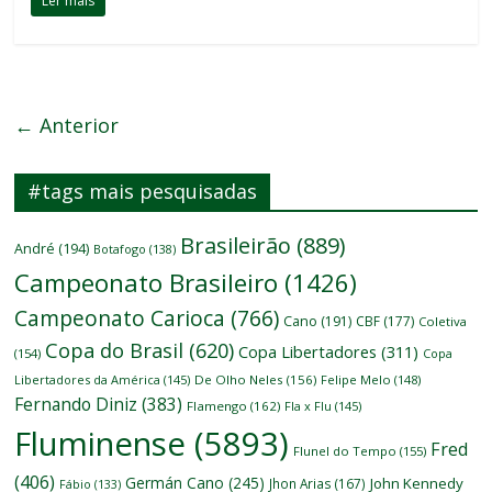
Ler mais
← Anterior
#tags mais pesquisadas
Brasileirão
(889)
André
(194)
Botafogo
(138)
Campeonato Brasileiro
(1426)
Campeonato Carioca
(766)
Cano
(191)
CBF
(177)
Coletiva
Copa do Brasil
(620)
Copa Libertadores
(311)
(154)
Copa
Libertadores da América
(145)
De Olho Neles
(156)
Felipe Melo
(148)
Fernando Diniz
(383)
Flamengo
(162)
Fla x Flu
(145)
Fluminense
(5893)
Fred
Flunel do Tempo
(155)
(406)
Germán Cano
(245)
John Kennedy
Jhon Arias
(167)
Fábio
(133)