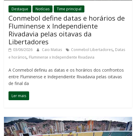
Destaque
Notícias
Time principal
Conmebol define datas e horários de
Fluminense x Independiente
Rivadavia pelas oitavas da
Libertadores
,
03/06/2026
Caio Matias
Conmebol Libertadores
Datas
,
e horários
Fluminense x Independiente Rivadavia
A Conmebol definiu as datas e os horários dos confrontos
entre Fluminense e Independiente Rivadavia pelas oitavas
de final da
Ler mais