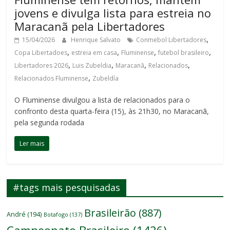
jovens e divulga lista para estreia no
Maracanã pela Libertadores
,
15/04/2026
Henrique Salvato
Conmebol Libertadores
,
,
,
,
Copa Libertadoes
estreia em casa
Fluminense
futebol brasileiro
,
,
,
,
Libertadores 2026
Luis Zubeldia
Maracanã
Relacionados
,
Relacionados Fluminense
Zubeldía
O Fluminense divulgou a lista de relacionados para o
confronto desta quarta-feira (15), às 21h30, no Maracanã,
pela segunda rodada
Ler mais
#tags mais pesquisadas
Brasileirão
(887)
André
(194)
Botafogo
(137)