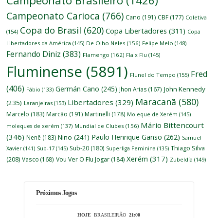
Campeonato Brasileiro
(1426)
Campeonato Carioca
(766)
Cano
(191)
CBF
(177)
Coletiva
Copa do Brasil
(620)
Copa Libertadores
(311)
(154)
Copa
Libertadores da América
(145)
De Olho Neles
(156)
Felipe Melo
(148)
Fernando Diniz
(383)
Flamengo
(162)
Fla x Flu
(145)
Fluminense
(5891)
Fred
Flunel do Tempo
(155)
(406)
Germán Cano
(245)
John Kennedy
Jhon Arias
(167)
Fábio
(133)
Maracanã
(580)
Libertadores
(329)
(235)
Laranjeiras
(153)
Marcelo
(183)
Marcão
(191)
Martinelli
(178)
Moleque de Xerém
(145)
Mário Bittencourt
moleques de xerém
(137)
Mundial de Clubes
(156)
(346)
Paulo Henrique Ganso
(262)
Nino
(241)
Nenê
(183)
Samuel
Thiago Silva
Sub-20
(180)
Xavier
(141)
Sub-17
(145)
Superliga Feminina
(135)
Xerém
(317)
(208)
Vasco
(168)
Vou Ver O Flu Jogar
(184)
Zubeldía
(149)
Próximos Jogos
HOJE
BRASILEIRÃO
21:00