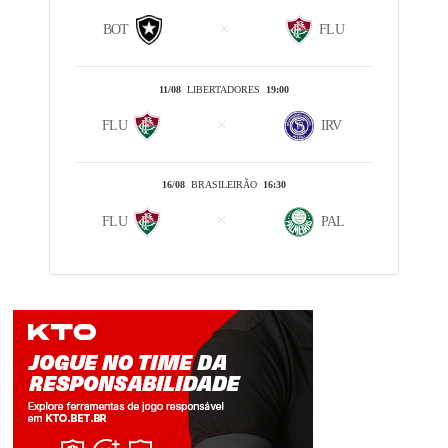
BOT
FLU
11/08
LIBERTADORES
19:00
FLU
IRV
16/08
BRASILEIRÃO
16:30
FLU
PAL