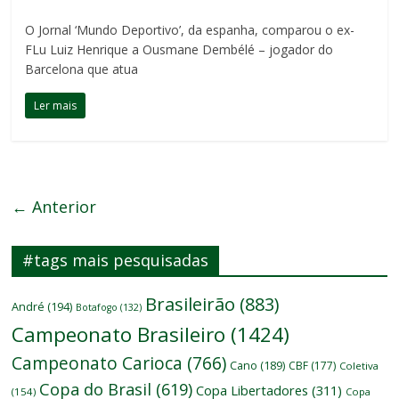
O Jornal ‘Mundo Deportivo’, da espanha, comparou o ex-
FLu Luiz Henrique a Ousmane Dembélé – jogador do
Barcelona que atua
Ler mais
← Anterior
#tags mais pesquisadas
Brasileirão
(883)
André
(194)
Botafogo
(132)
Campeonato Brasileiro
(1424)
Campeonato Carioca
(766)
Cano
(189)
CBF
(177)
Coletiva
Copa do Brasil
(619)
Copa Libertadores
(311)
(154)
Copa