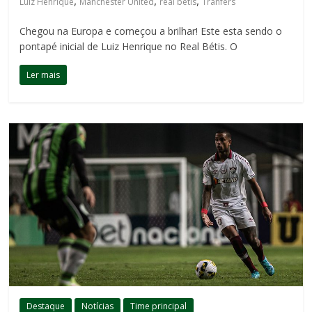
,
,
,
Luiz Henrique
Manchester United
real betis
Tranfers
Chegou na Europa e começou a brilhar! Este esta sendo o
pontapé inicial de Luiz Henrique no Real Bétis. O
Ler mais
Destaque
Notícias
Time principal