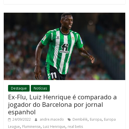
Destaque
Notícias
Ex-Flu, Luiz Henrique é comparado a
jogador do Barcelona por jornal
espanhol
,
,
24/09/2022
andre.macedo
Dembélé
Europa
Europa
,
,
,
League
Fluminense
Luiz Henrique
real betis