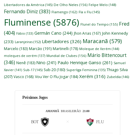
Libertadores da América
(145)
De Olho Neles
(156)
Felipe Melo
(148)
Fernando Diniz
(383)
Flamengo
(162)
Fla x Flu
(145)
Fluminense
(5876)
Fred
Flunel do Tempo
(155)
(404)
Germán Cano
(244)
John Kennedy
Jhon Arias
(167)
Fábio
(133)
Maracanã
(579)
Libertadores
(326)
(233)
Laranjeiras
(152)
Marcelo
(183)
Marcão
(191)
Martinelli
(178)
Moleque de Xerém
(144)
Mário Bittencourt
moleques de xerém
(137)
Mundial de Clubes
(156)
(346)
Nino
(241)
Paulo Henrique Ganso
(261)
Nenê
(183)
Samuel
Thiago Silva
Sub-20
(180)
Xavier
(141)
Sub-17
(145)
Superliga Feminina
(135)
Xerém
(316)
(207)
Vasco
(168)
Vou Ver O Flu Jogar
(184)
Zubeldía
(146)
Próximos Jogos
AMANHÃ
BRASILEIRÃO
21:00
BOT
FLU