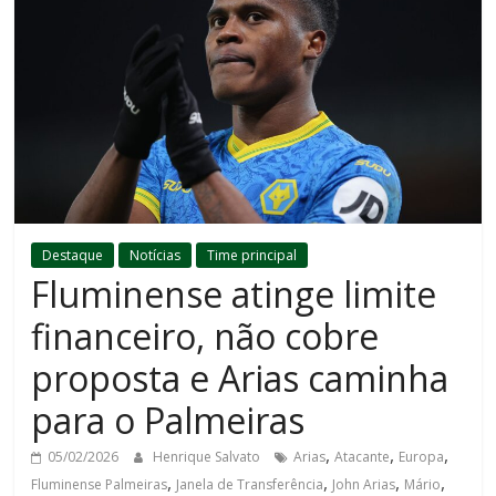
Destaque
Notícias
Time principal
Fluminense atinge limite
financeiro, não cobre
proposta e Arias caminha
para o Palmeiras
,
,
,
05/02/2026
Henrique Salvato
Arias
Atacante
Europa
,
,
,
,
Fluminense Palmeiras
Janela de Transferência
John Arias
Mário