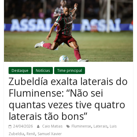
Destaque
Notícias
Time principal
Zubeldía exalta laterais do
Fluminense: “Não sei
quantas vezes tive quatro
laterais tão bons”
,
,
24/04/2026
Caio Matias
Fluminense
Laterais
Luis
,
,
Zubeldia
Renê
Samuel Xavier