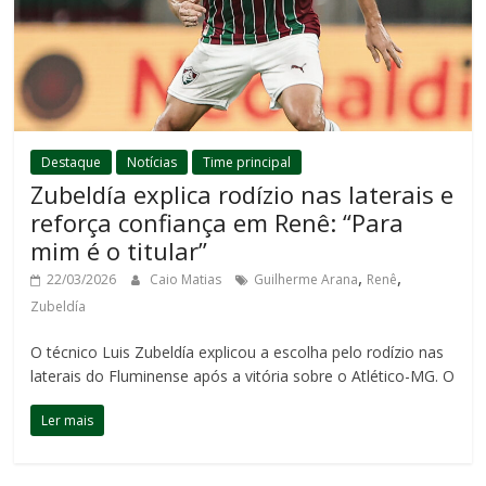
Destaque
Notícias
Time principal
Zubeldía explica rodízio nas laterais e
reforça confiança em Renê: “Para
mim é o titular”
,
,
22/03/2026
Caio Matias
Guilherme Arana
Renê
Zubeldía
O técnico Luis Zubeldía explicou a escolha pelo rodízio nas
laterais do Fluminense após a vitória sobre o Atlético-MG. O
Ler mais