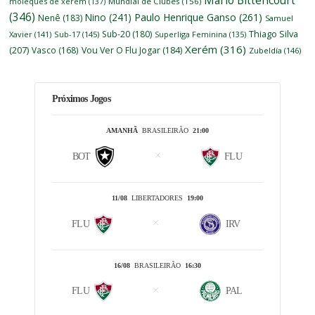
Mário Bittencourt
moleques de xerém
(137)
Mundial de Clubes
(156)
(346)
Nino
(241)
Paulo Henrique Ganso
(261)
Nenê
(183)
Samuel
Thiago Silva
Sub-20
(180)
Xavier
(141)
Sub-17
(145)
Superliga Feminina
(135)
Xerém
(316)
(207)
Vasco
(168)
Vou Ver O Flu Jogar
(184)
Zubeldía
(146)
Próximos Jogos
AMANHÃ
BRASILEIRÃO
21:00
BOT
FLU
11/08
LIBERTADORES
19:00
FLU
IRV
16/08
BRASILEIRÃO
16:30
FLU
PAL