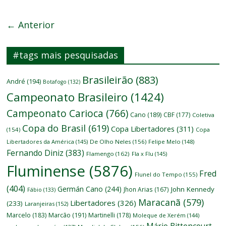
← Anterior
#tags mais pesquisadas
Brasileirão
(883)
André
(194)
Botafogo
(132)
Campeonato Brasileiro
(1424)
Campeonato Carioca
(766)
Cano
(189)
CBF
(177)
Coletiva
Copa do Brasil
(619)
Copa Libertadores
(311)
(154)
Copa
Libertadores da América
(145)
De Olho Neles
(156)
Felipe Melo
(148)
Fernando Diniz
(383)
Flamengo
(162)
Fla x Flu
(145)
Fluminense
(5876)
Fred
Flunel do Tempo
(155)
(404)
Germán Cano
(244)
John Kennedy
Jhon Arias
(167)
Fábio
(133)
Maracanã
(579)
Libertadores
(326)
(233)
Laranjeiras
(152)
Marcelo
(183)
Marcão
(191)
Martinelli
(178)
Moleque de Xerém
(144)