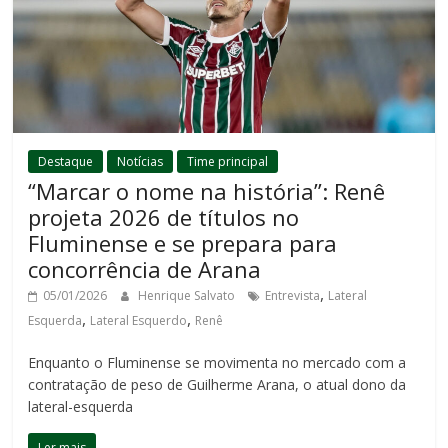
Destaque
Notícias
Time principal
“Marcar o nome na história”: Renê
projeta 2026 de títulos no
Fluminense e se prepara para
concorrência de Arana
,
05/01/2026
Henrique Salvato
Entrevista
Lateral
,
,
Esquerda
Lateral Esquerdo
Renê
Enquanto o Fluminense se movimenta no mercado com a
contratação de peso de Guilherme Arana, o atual dono da
lateral-esquerda
Ler mais