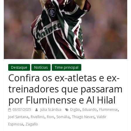
Destaque
Notícias
Time principal
Confira os ex-atletas e ex-
treinadores que passaram
por Fluminense e Al Hilal
,
,
,
03/07/2025
Júlia Scárdua
Digão
Eduardo
Fluminense
,
,
,
,
,
Joel Santana
Rivellino
Roni
Somália
Thiago Neves
Valdir
,
Espinosa
Zagallo