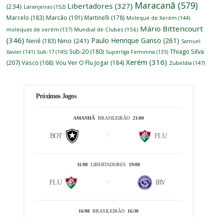
Maracanã
(579)
Libertadores
(327)
(234)
Laranjeiras
(152)
Marcelo
(183)
Marcão
(191)
Martinelli
(178)
Moleque de Xerém
(144)
Mário Bittencourt
moleques de xerém
(137)
Mundial de Clubes
(156)
(346)
Paulo Henrique Ganso
(261)
Nino
(241)
Nenê
(183)
Samuel
Thiago Silva
Sub-20
(180)
Xavier
(141)
Sub-17
(145)
Superliga Feminina
(135)
Xerém
(316)
(207)
Vasco
(168)
Vou Ver O Flu Jogar
(184)
Zubeldía
(147)
Próximos Jogos
AMANHÃ
BRASILEIRÃO
21:00
BOT
FLU
11/08
LIBERTADORES
19:00
FLU
IRV
16/08
BRASILEIRÃO
16:30