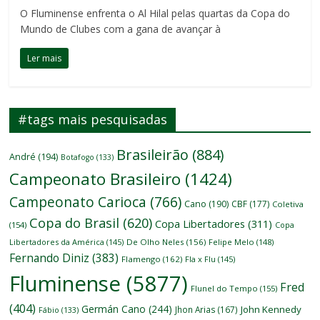
O Fluminense enfrenta o Al Hilal pelas quartas da Copa do
Mundo de Clubes com a gana de avançar à
Ler mais
#tags mais pesquisadas
Brasileirão
(884)
André
(194)
Botafogo
(133)
Campeonato Brasileiro
(1424)
Campeonato Carioca
(766)
Cano
(190)
CBF
(177)
Coletiva
Copa do Brasil
(620)
Copa Libertadores
(311)
(154)
Copa
Libertadores da América
(145)
De Olho Neles
(156)
Felipe Melo
(148)
Fernando Diniz
(383)
Flamengo
(162)
Fla x Flu
(145)
Fluminense
(5877)
Fred
Flunel do Tempo
(155)
(404)
Germán Cano
(244)
John Kennedy
Jhon Arias
(167)
Fábio
(133)