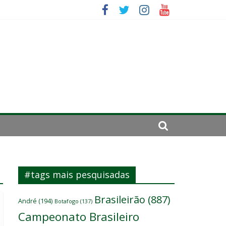
sitante
#tags mais pesquisadas
Brasileirão
(887)
André
(194)
Botafogo
(137)
Campeonato Brasileiro