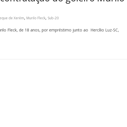
,
,
eque de Xerém
Murilo Fleck
Sub-20
ilo Fleck, de 18 anos, por empréstimo junto ao Hercílio Luz-SC,