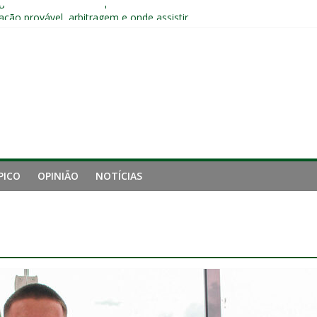
a invicto ao clássico após retomada do Brasileirão
ção provável, arbitragem e onde assistir
nense tem aproveitamento inferior a 42% contra o Botafogo como vi
uminense estreia no time principal do New York City
Sub-20 do Fluminense em duelo contra o Nova Iguaçu pelo Carioca
PICO
OPINIÃO
NOTÍCIAS