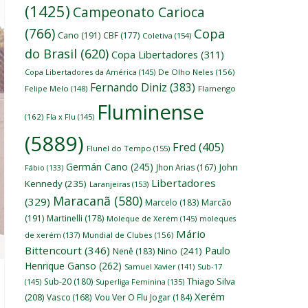
(1425)
Campeonato Carioca
(766)
Copa
Cano
(191)
CBF
(177)
Coletiva
(154)
do Brasil
(620)
Copa Libertadores
(311)
Copa Libertadores da América
(145)
De Olho Neles
(156)
Fernando Diniz
(383)
Felipe Melo
(148)
Flamengo
Fluminense
(162)
Fla x Flu
(145)
(5889)
Fred
(405)
Flunel do Tempo
(155)
Germán Cano
(245)
John
Jhon Arias
(167)
Fábio
(133)
Libertadores
Kennedy
(235)
Laranjeiras
(153)
Maracanã
(580)
(329)
Marcelo
(183)
Marcão
(191)
Martinelli
(178)
Moleque de Xerém
(145)
moleques
Mário
de xerém
(137)
Mundial de Clubes
(156)
Bittencourt
(346)
Paulo
Nino
(241)
Nenê
(183)
Henrique Ganso
(262)
Samuel Xavier
(141)
Sub-17
Thiago Silva
Sub-20
(180)
(145)
Superliga Feminina
(135)
Xerém
(208)
Vasco
(168)
Vou Ver O Flu Jogar
(184)