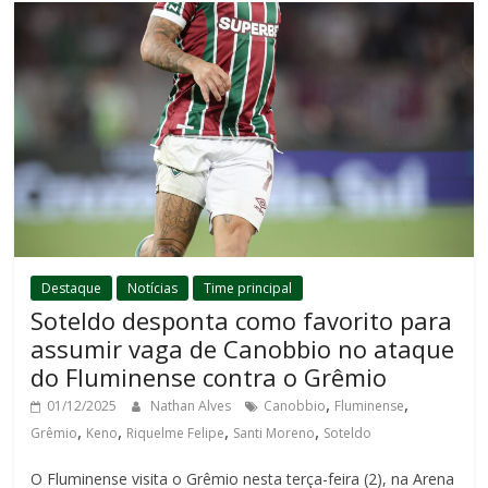
Destaque
Notícias
Time principal
Soteldo desponta como favorito para
assumir vaga de Canobbio no ataque
do Fluminense contra o Grêmio
,
,
01/12/2025
Nathan Alves
Canobbio
Fluminense
,
,
,
,
Grêmio
Keno
Riquelme Felipe
Santi Moreno
Soteldo
O Fluminense visita o Grêmio nesta terça-feira (2), na Arena