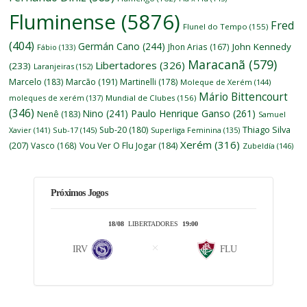
Fluminense
(5876)
Fred
Flunel do Tempo
(155)
(404)
Germán Cano
(244)
John Kennedy
Jhon Arias
(167)
Fábio
(133)
Maracanã
(579)
Libertadores
(326)
(233)
Laranjeiras
(152)
Marcelo
(183)
Marcão
(191)
Martinelli
(178)
Moleque de Xerém
(144)
Mário Bittencourt
moleques de xerém
(137)
Mundial de Clubes
(156)
(346)
Nino
(241)
Paulo Henrique Ganso
(261)
Nenê
(183)
Samuel
Thiago Silva
Sub-20
(180)
Xavier
(141)
Sub-17
(145)
Superliga Feminina
(135)
Xerém
(316)
(207)
Vasco
(168)
Vou Ver O Flu Jogar
(184)
Zubeldía
(146)
Próximos Jogos
18/08
LIBERTADORES
19:00
IRV
FLU