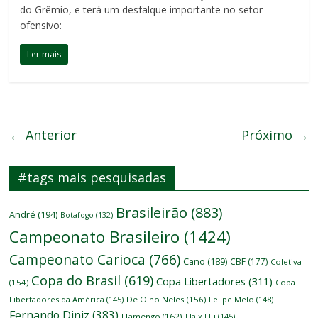
do Grêmio, e terá um desfalque importante no setor
ofensivo:
Ler mais
← Anterior
Próximo →
#tags mais pesquisadas
Brasileirão
(883)
André
(194)
Botafogo
(132)
Campeonato Brasileiro
(1424)
Campeonato Carioca
(766)
Cano
(189)
CBF
(177)
Coletiva
Copa do Brasil
(619)
Copa Libertadores
(311)
(154)
Copa
Libertadores da América
(145)
De Olho Neles
(156)
Felipe Melo
(148)
Fernando Diniz
(383)
Flamengo
(162)
Fla x Flu
(145)