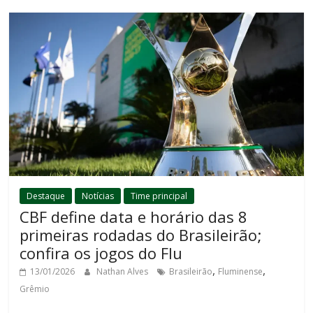
Destaque
Notícias
Time principal
CBF define data e horário das 8
primeiras rodadas do Brasileirão;
confira os jogos do Flu
,
,
13/01/2026
Nathan Alves
Brasileirão
Fluminense
Grêmio