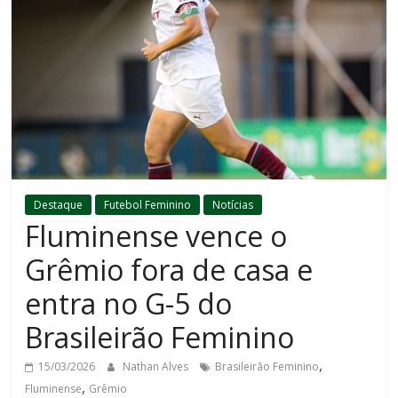
Destaque
Futebol Feminino
Notícias
Fluminense vence o
Grêmio fora de casa e
entra no G-5 do
Brasileirão Feminino
,
15/03/2026
Nathan Alves
Brasileirão Feminino
,
Fluminense
Grêmio