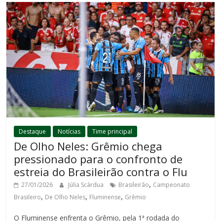
Destaque
Notícias
Time principal
De Olho Neles: Grêmio chega
pressionado para o confronto de
estreia do Brasileirão contra o Flu
,
27/01/2026
Júlia Scárdua
Brasileirão
Campeonato
,
,
,
Brasileiro
De Olho Neles
Fluminense
Grêmio
O Fluminense enfrenta o Grêmio, pela 1ª rodada do