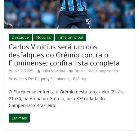
Destaque
Notícias
Time principal
Carlos Vinicius será um dos
desfalques do Grêmio contra o
Fluminense; confira lista completa
,
02/12/2025
Júlia Scárdua
Brasileirão
Campeonato
,
,
,
Brasileiro
Desfalques
Fluminense
Grêmio
O Fluminense enfrenta o Grêmio nesta terça-feira (2), às
21h30, na Arena do Grêmio, pela 37ª rodada do
Campeonato Brasileiro.
Ler mais