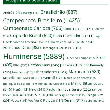
Brasileirão
(887)
André
(194)
Botafogo
(137)
Campeonato Brasileiro
(1425)
Campeonato Carioca
(766)
Cano
(191)
CBF
(177)
Coletiva
Copa do Brasil
(620)
Copa Libertadores
(311)
(154)
Copa
Libertadores da América
(145)
De Olho Neles
(156)
Felipe Melo
(148)
Fernando Diniz
(383)
Flamengo
(162)
Fla x Flu
(145)
Fluminense
(5889)
Fred
Flunel do Tempo
(155)
(405)
Germán Cano
(245)
John Kennedy
Jhon Arias
(167)
Fábio
(133)
Maracanã
(580)
Libertadores
(329)
(235)
Laranjeiras
(153)
Marcelo
(183)
Marcão
(191)
Martinelli
(178)
Moleque de Xerém
(145)
Mário Bittencourt
moleques de xerém
(137)
Mundial de Clubes
(156)
(346)
Paulo Henrique Ganso
(262)
Nino
(241)
Nenê
(183)
Samuel
Thiago Silva
Sub-20
(180)
Xavier
(141)
Sub-17
(145)
Superliga Feminina
(135)
Xerém
(317)
(208)
Vasco
(168)
Vou Ver O Flu Jogar
(184)
Zubeldía
(149)