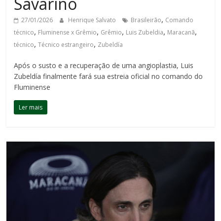
Savarino
,
27/01/2026
Henrique Salvato
Brasileirão
Comando
,
,
,
,
,
técnico
Fluminense x Grêmio
Grêmio
Luis Zubeldia
Maracanã
,
,
técnico
Técnico estrangeiro
Zubeldía
Após o susto e a recuperação de uma angioplastia, Luis
Zubeldía finalmente fará sua estreia oficial no comando do
Fluminense
Ler mais