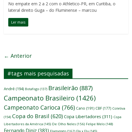
No empate em 2 a 2 com o Athletico-PR, em Curitiba, o
lateral direito Guga – do Fluminense – marcou
Ler mais
← Anterior
#tags mais pesquisadas
Brasileirão
(887)
André
(194)
Botafogo
(137)
Campeonato Brasileiro
(1426)
Campeonato Carioca
(766)
Cano
(191)
CBF
(177)
Coletiva
Copa do Brasil
(620)
Copa Libertadores
(311)
(154)
Copa
Libertadores da América
(145)
De Olho Neles
(156)
Felipe Melo
(148)
Fernando Diniz
(383)
Flamengo
(162)
Fla x Flu
(145)