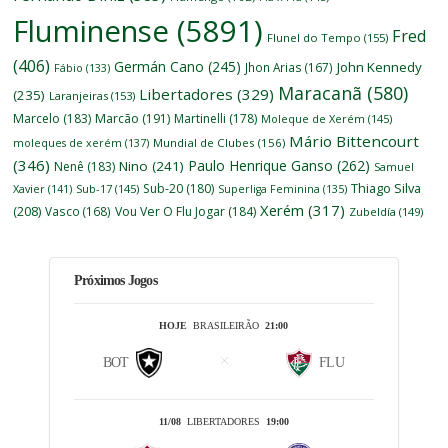
Fluminense
(5891)
Fred
Flunel do Tempo
(155)
(406)
Germán Cano
(245)
John Kennedy
Jhon Arias
(167)
Fábio
(133)
Maracanã
(580)
Libertadores
(329)
(235)
Laranjeiras
(153)
Marcelo
(183)
Marcão
(191)
Martinelli
(178)
Moleque de Xerém
(145)
Mário Bittencourt
moleques de xerém
(137)
Mundial de Clubes
(156)
(346)
Paulo Henrique Ganso
(262)
Nino
(241)
Nenê
(183)
Samuel
Thiago Silva
Sub-20
(180)
Xavier
(141)
Sub-17
(145)
Superliga Feminina
(135)
Xerém
(317)
(208)
Vasco
(168)
Vou Ver O Flu Jogar
(184)
Zubeldía
(149)
Próximos Jogos
HOJE
BRASILEIRÃO
21:00
BOT
FLU
11/08
LIBERTADORES
19:00