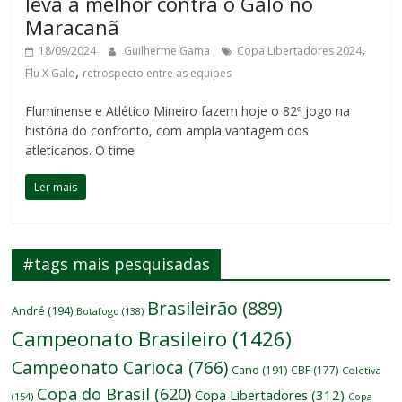
leva a melhor contra o Galo no
Maracanã
,
18/09/2024
Guilherme Gama
Copa Libertadores 2024
,
Flu X Galo
retrospecto entre as equipes
Fluminense e Atlético Mineiro fazem hoje o 82º jogo na
história do confronto, com ampla vantagem dos
atleticanos. O time
Ler mais
#tags mais pesquisadas
Brasileirão
(889)
André
(194)
Botafogo
(138)
Campeonato Brasileiro
(1426)
Campeonato Carioca
(766)
Cano
(191)
CBF
(177)
Coletiva
Copa do Brasil
(620)
Copa Libertadores
(312)
(154)
Copa