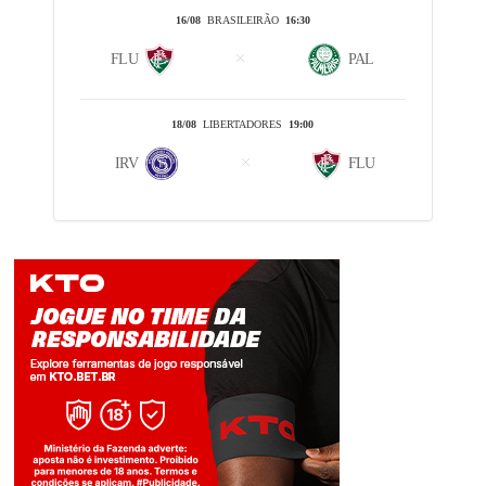
16/08
BRASILEIRÃO
16:30
FLU
PAL
18/08
LIBERTADORES
19:00
IRV
FLU