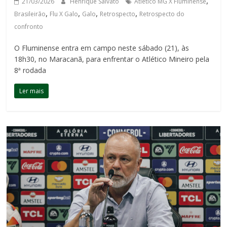
,
21/03/2026
Henrique Salvato
Atlético MG X Fluminense
,
,
,
,
Brasileirão
Flu X Galo
Galo
Retrospecto
Retrospecto do
confronto
O Fluminense entra em campo neste sábado (21), às
18h30, no Maracanã, para enfrentar o Atlético Mineiro pela
8ª rodada
Ler mais