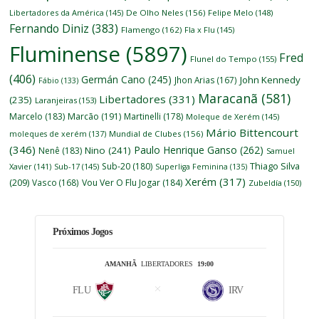
Libertadores da América
(145)
De Olho Neles
(156)
Felipe Melo
(148)
Fernando Diniz
(383)
Flamengo
(162)
Fla x Flu
(145)
Fluminense
(5897)
Fred
Flunel do Tempo
(155)
(406)
Germán Cano
(245)
John Kennedy
Jhon Arias
(167)
Fábio
(133)
Maracanã
(581)
Libertadores
(331)
(235)
Laranjeiras
(153)
Marcelo
(183)
Marcão
(191)
Martinelli
(178)
Moleque de Xerém
(145)
Mário Bittencourt
moleques de xerém
(137)
Mundial de Clubes
(156)
(346)
Paulo Henrique Ganso
(262)
Nino
(241)
Nenê
(183)
Samuel
Thiago Silva
Sub-20
(180)
Xavier
(141)
Sub-17
(145)
Superliga Feminina
(135)
Xerém
(317)
(209)
Vasco
(168)
Vou Ver O Flu Jogar
(184)
Zubeldía
(150)
Próximos Jogos
AMANHÃ
LIBERTADORES
19:00
FLU
IRV