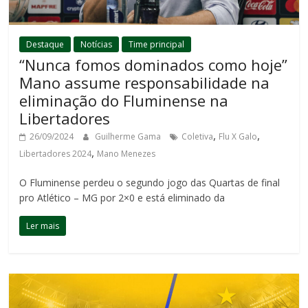
Destaque
Notícias
Time principal
“Nunca fomos dominados como hoje”
Mano assume responsabilidade na
eliminação do Fluminense na
Libertadores
,
,
26/09/2024
Guilherme Gama
Coletiva
Flu X Galo
,
Libertadores 2024
Mano Menezes
O Fluminense perdeu o segundo jogo das Quartas de final
pro Atlético – MG por 2×0 e está eliminado da
Ler mais