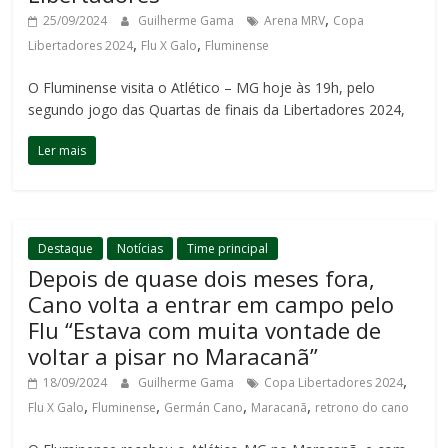
,
25/09/2024
Guilherme Gama
Arena MRV
Copa
,
,
Libertadores 2024
Flu X Galo
Fluminense
O Fluminense visita o Atlético – MG hoje às 19h, pelo
segundo jogo das Quartas de finais da Libertadores 2024,
Ler mais
Destaque
Notícias
Time principal
Depois de quase dois meses fora,
Cano volta a entrar em campo pelo
Flu “Estava com muita vontade de
voltar a pisar no Maracanã”
,
18/09/2024
Guilherme Gama
Copa Libertadores 2024
,
,
,
,
Flu X Galo
Fluminense
Germán Cano
Maracanã
retrono do cano