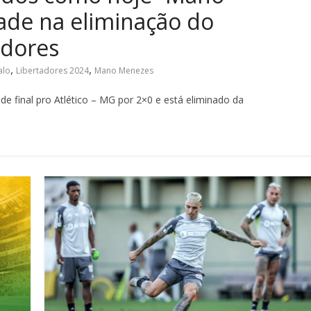
ade na eliminação do
adores
,
,
alo
Libertadores 2024
Mano Menezes
 final pro Atlético – MG por 2×0 e está eliminado da