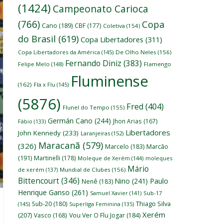
(1424)
Campeonato Carioca
(766)
Copa
Cano
(189)
CBF
(177)
Coletiva
(154)
do Brasil
(619)
Copa Libertadores
(311)
Copa Libertadores da América
(145)
De Olho Neles
(156)
Fernando Diniz
(383)
Felipe Melo
(148)
Flamengo
Fluminense
(162)
Fla x Flu
(145)
(5876)
Fred
(404)
Flunel do Tempo
(155)
Germán Cano
(244)
Jhon Arias
(167)
Fábio
(133)
Libertadores
John Kennedy
(233)
Laranjeiras
(152)
Maracanã
(579)
(326)
Marcelo
(183)
Marcão
(191)
Martinelli
(178)
Moleque de Xerém
(144)
moleques
Mário
de xerém
(137)
Mundial de Clubes
(156)
Bittencourt
(346)
Nino
(241)
Paulo
Nenê
(183)
Henrique Ganso
(261)
Samuel Xavier
(141)
Sub-17
Thiago Silva
Sub-20
(180)
(145)
Superliga Feminina
(135)
Xerém
(207)
Vasco
(168)
Vou Ver O Flu Jogar
(184)