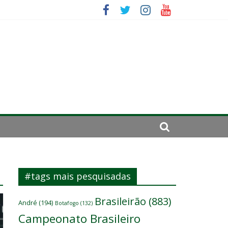
se de 2024
#tags mais pesquisadas
Brasileirão
(883)
André
(194)
Botafogo
(132)
Campeonato Brasileiro