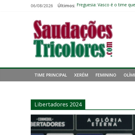
Pular
06/08/2026
Últimos:
Freguesia: Vasco é o time qu
para
Eliminação para o Vasco ampli
o
Saudações
Reféns da própria inércia: A 
conteúdo
Fluminense chega a seis jogo
Pressão aumenta, mas diretor
Tricolores
TIME PRINCIPAL
XERÉM
FEMININO
OLÍM
Libertadores 2024