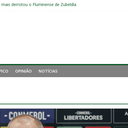
e mais derrotou o Fluminense de Zubeldía
a jejum do Fluminense para seis jogos, a pior sequência desde a cri
manutenção de Zubeldía e o risco de jogar o ano do Flu no lixo
s sem vencer após eliminação para o Vasco
ia do Fluminense não debate saída de Zubeldía após eliminação
PICO
OPINIÃO
NOTÍCIAS