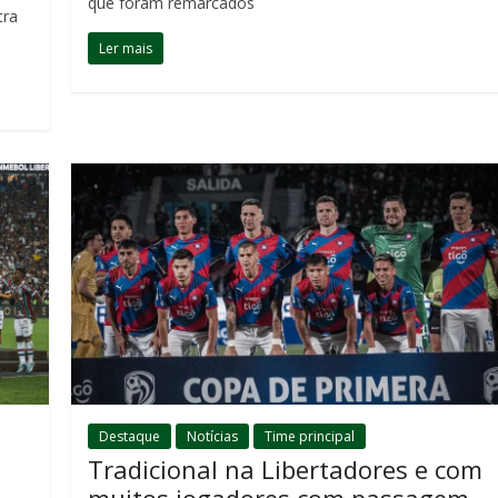
que foram remarcados
tra
Ler mais
Destaque
Notícias
Time principal
Tradicional na Libertadores e com
muitos jogadores com passagem