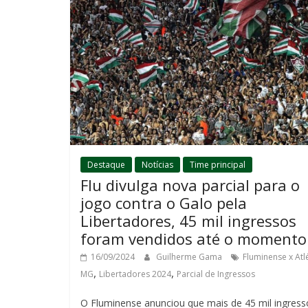
Destaque
Notícias
Time principal
Flu divulga nova parcial para o
jogo contra o Galo pela
Libertadores, 45 mil ingressos
foram vendidos até o momento
16/09/2024
Guilherme Gama
Fluminense x Atlé
,
,
MG
Libertadores 2024
Parcial de Ingressos
O Fluminense anunciou que mais de 45 mil ingress