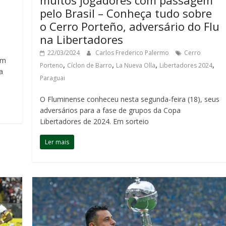
pelo Brasil – Conheça tudo sobre
o Cerro Porteño, adversário do Flu
na Libertadores
22/03/2024
Carlos Frederico Palermo
Cerro
ém
,
,
,
,
Porteno
Cíclon de Barro
La Nueva Olla
Libertadores 2024
a
Paraguai
O Fluminense conheceu nesta segunda-feira (18), seus
adversários para a fase de grupos da Copa
Libertadores de 2024. Em sorteio
Ler mais