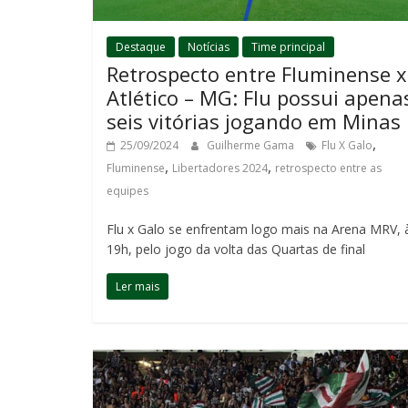
Destaque
Notícias
Time principal
Retrospecto entre Fluminense x
Atlético – MG: Flu possui apena
seis vitórias jogando em Minas
,
25/09/2024
Guilherme Gama
Flu X Galo
,
,
Fluminense
Libertadores 2024
retrospecto entre as
equipes
Flu x Galo se enfrentam logo mais na Arena MRV, 
19h, pelo jogo da volta das Quartas de final
Ler mais