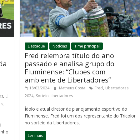
Destaque
Notícias
Time principal
Fred relembra título do ano
nda
passado e analisa grupo do
Fluminense: “Clubes com
ambiente de Libertadores”
,
18/03/2024
Matheus Costa
Fred
Libertadores
,
,
2024
Sorteio Libertadores
os
El
,
es
Ídolo e atual diretor de planejamento esportivo do
Fluminense, Fred foi um dos representante do Tricolor
no sorteio da Libertadores,
i
inho
Ler mais