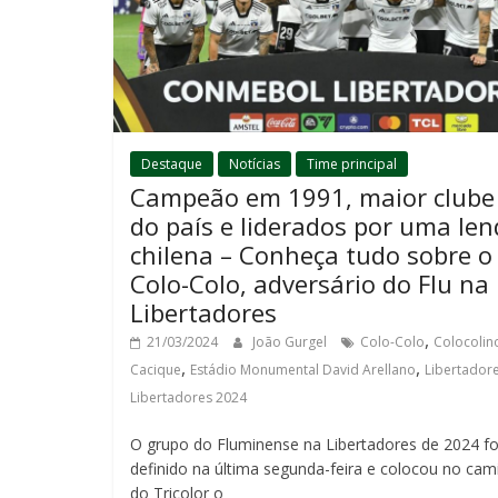
Destaque
Notícias
Time principal
Campeão em 1991, maior clube
do país e liderados por uma le
chilena – Conheça tudo sobre o
Colo-Colo, adversário do Flu na
Libertadores
,
21/03/2024
João Gurgel
Colo-Colo
Colocolin
,
,
Cacique
Estádio Monumental David Arellano
Libertador
Libertadores 2024
O grupo do Fluminense na Libertadores de 2024 fo
definido na última segunda-feira e colocou no cam
do Tricolor o