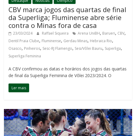
Destaque
Notícias
Olímpico
CBV marca jogos das quartas de final
da Superliga; Fluminense abre série
contra o Minas fora de casa
,
,
,
23/03/2024
Raffael Siqueira
Arena UniBH
Barueri
CBV
,
,
,
,
Dentil Praia Clube
Fluminense
Gerdau Minas
Hebraica Rio
,
,
,
,
,
Osasco
Pinheiros
Sesc-RJ Flamengo
Sesi/Vôlei Bauru
Superliga
Superliga Feminina
A CBV confirmou as datas e horários dos jogos das quartas
de final da Superliga Feminina de Vôlei 2023/2024. O
Ler mais