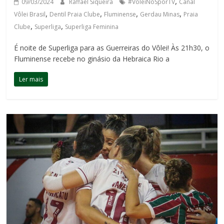
,
09/03/2024
Raffael Siqueira
#VôleiNoSporTV
Canal
,
,
,
,
Vôlei Brasil
Dentil Praia Clube
Fluminense
Gerdau Minas
Praia
,
,
Clube
Superliga
Superliga Feminina
É noite de Superliga para as Guerreiras do Vôlei! Às 21h30, o
Fluminense recebe no ginásio da Hebraica Rio a
Ler mais