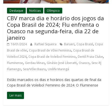
Destaque
Notícias
Olímpico
CBV marca dia e horário dos jogos da
Copa Brasil de 2024; Flu enfrenta o
Osasco na segunda-feira, dia 22 de
janeiro
,
,
16/01/2024
Raffael Siqueira
Barueri
Copa Brasil
Copa
,
,
Brasil de vôlei
Copa Brasil de Vôlei Feminina
Copa Brasil de
,
,
,
Voleibol 2024
Copa Brasil de Voleibol Feminino
Dentil Praia Clube
,
,
,
,
Fluminense
Gerdau Minas
Ginásio José Liberatti
Osasco
Sesc-RJ
,
,
Flamengo
Sesi/Vôlei Bauru
Unilife Maringá
Estão marcados os dias e horários das quartas de final da
Copa Brasil de Voleibol Feminino de 2024. O Fluminense
Ler mais