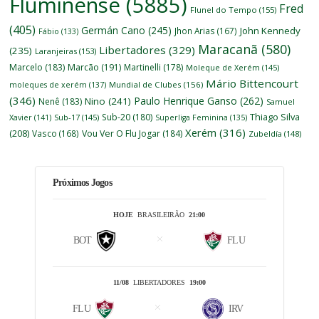
Fluminense
(5885)
Fred
Flunel do Tempo
(155)
(405)
Germán Cano
(245)
John Kennedy
Jhon Arias
(167)
Fábio
(133)
Maracanã
(580)
Libertadores
(329)
(235)
Laranjeiras
(153)
Marcelo
(183)
Marcão
(191)
Martinelli
(178)
Moleque de Xerém
(145)
Mário Bittencourt
moleques de xerém
(137)
Mundial de Clubes
(156)
(346)
Paulo Henrique Ganso
(262)
Nino
(241)
Nenê
(183)
Samuel
Thiago Silva
Sub-20
(180)
Xavier
(141)
Sub-17
(145)
Superliga Feminina
(135)
Xerém
(316)
(208)
Vasco
(168)
Vou Ver O Flu Jogar
(184)
Zubeldía
(148)
Próximos Jogos
HOJE
BRASILEIRÃO
21:00
BOT
FLU
11/08
LIBERTADORES
19:00
FLU
IRV