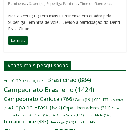
,
,
,
Fluminense
Superliga
Superliga Feminina
Time de Guerreiras
Nesta sexta (17) tem mais Fluminense em quadra pela
Superliga Feminina de Vôlei. Devido à participação do Dentil
Praia Clube
Ler mais
#tags mais pesquisadas
Brasileirão
(884)
André
(194)
Botafogo
(134)
Campeonato Brasileiro
(1424)
Campeonato Carioca
(766)
Cano
(191)
CBF
(177)
Coletiva
Copa do Brasil
(620)
Copa Libertadores
(311)
(154)
Copa
Libertadores da América
(145)
De Olho Neles
(156)
Felipe Melo
(148)
Fernando Diniz
(383)
Flamengo
(162)
Fla x Flu
(145)