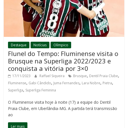
Destaque
Notícias
Olímpico
Flunel do Tempo: Fluminense visita o
Brusque na Superliga 2022/2023 e
conquista a vitória por 3×0
,
,
17/11/2023
Raffael Siqueira
Brusque
Dentil Praia Clube
,
,
,
,
,
Fluminense
Gabi Cândido
Juma Fernandes
Lara Nobre
Pietra
,
Superliga
Superliga Feminina
O Fluminense visita hoje à noite (17) a equipe do Dentil
Praia Clube, em Uberlândia-MG. A partida terá transmissão
ao
Ler mais