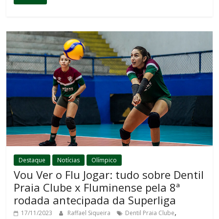
Destaque
Notícias
Olímpico
Vou Ver o Flu Jogar: tudo sobre Dentil
Praia Clube x Fluminense pela 8ª
rodada antecipada da Superliga
,
17/11/2023
Raffael Siqueira
Dentil Praia Clube