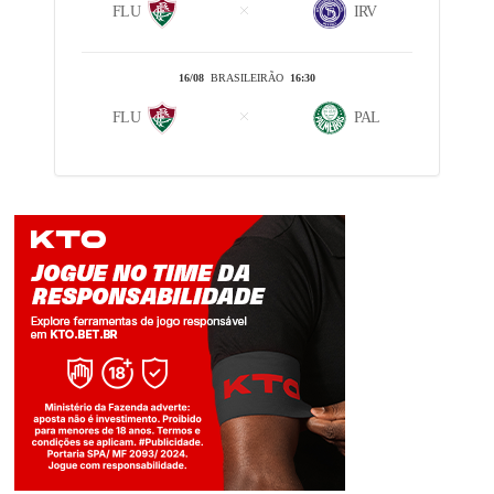
FLU
IRV
16/08
BRASILEIRÃO
16:30
FLU
PAL