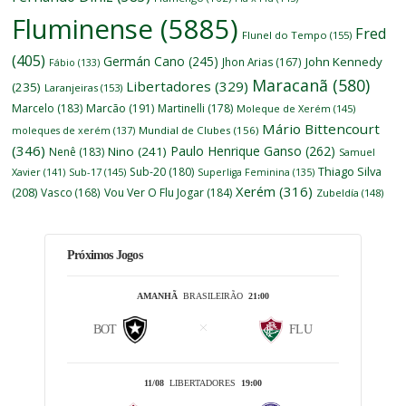
Fluminense
(5885)
Fred
Flunel do Tempo
(155)
(405)
Germán Cano
(245)
John Kennedy
Jhon Arias
(167)
Fábio
(133)
Maracanã
(580)
Libertadores
(329)
(235)
Laranjeiras
(153)
Marcelo
(183)
Marcão
(191)
Martinelli
(178)
Moleque de Xerém
(145)
Mário Bittencourt
moleques de xerém
(137)
Mundial de Clubes
(156)
(346)
Paulo Henrique Ganso
(262)
Nino
(241)
Nenê
(183)
Samuel
Thiago Silva
Sub-20
(180)
Xavier
(141)
Sub-17
(145)
Superliga Feminina
(135)
Xerém
(316)
(208)
Vasco
(168)
Vou Ver O Flu Jogar
(184)
Zubeldía
(148)
Próximos Jogos
AMANHÃ
BRASILEIRÃO
21:00
BOT
FLU
11/08
LIBERTADORES
19:00