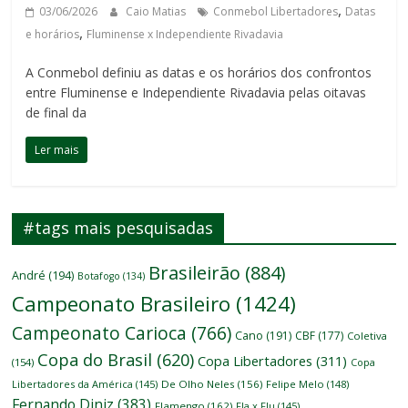
,
03/06/2026
Caio Matias
Conmebol Libertadores
Datas
,
e horários
Fluminense x Independiente Rivadavia
A Conmebol definiu as datas e os horários dos confrontos
entre Fluminense e Independiente Rivadavia pelas oitavas
de final da
Ler mais
#tags mais pesquisadas
Brasileirão
(884)
André
(194)
Botafogo
(134)
Campeonato Brasileiro
(1424)
Campeonato Carioca
(766)
Cano
(191)
CBF
(177)
Coletiva
Copa do Brasil
(620)
Copa Libertadores
(311)
(154)
Copa
Libertadores da América
(145)
De Olho Neles
(156)
Felipe Melo
(148)
Fernando Diniz
(383)
Flamengo
(162)
Fla x Flu
(145)