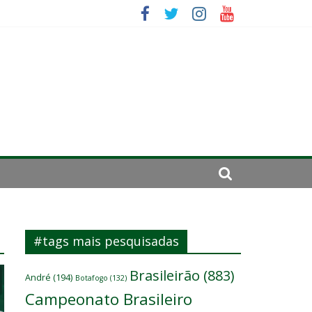
se de 2024
#tags mais pesquisadas
Brasileirão
(883)
André
(194)
Botafogo
(132)
Campeonato Brasileiro