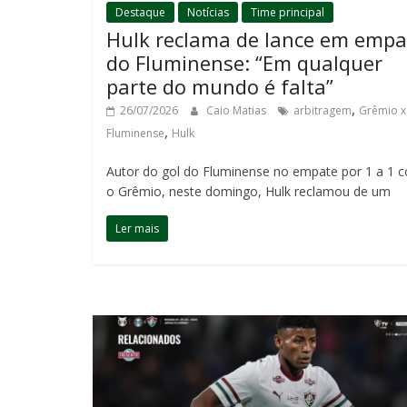
Destaque
Notícias
Time principal
Hulk reclama de lance em empa
do Fluminense: “Em qualquer
parte do mundo é falta”
,
26/07/2026
Caio Matias
arbitragem
Grêmio x
,
Fluminense
Hulk
Autor do gol do Fluminense no empate por 1 a 1 
o Grêmio, neste domingo, Hulk reclamou de um
Ler mais