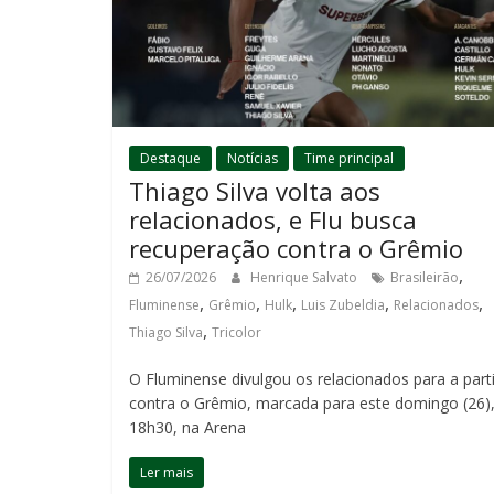
Destaque
Notícias
Time principal
Thiago Silva volta aos
relacionados, e Flu busca
recuperação contra o Grêmio
,
26/07/2026
Henrique Salvato
Brasileirão
,
,
,
,
,
Fluminense
Grêmio
Hulk
Luis Zubeldia
Relacionados
,
Thiago Silva
Tricolor
O Fluminense divulgou os relacionados para a part
contra o Grêmio, marcada para este domingo (26),
18h30, na Arena
Ler mais