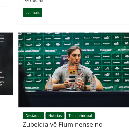
19ª rodada
Ler mais
Destaque
Notícias
Time principal
Zubeldía vê Fluminense no