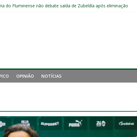
ia do Fluminense não debate saída de Zubeldía após eliminação
e mais derrotou o Fluminense de Zubeldía
a jejum do Fluminense para seis jogos, a pior sequência desde a cri
manutenção de Zubeldía e o risco de jogar o ano do Flu no lixo
s sem vencer após eliminação para o Vasco
PICO
OPINIÃO
NOTÍCIAS