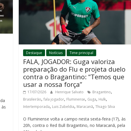
Destaque
Notícias
Time principal
FALA, JOGADOR: Guga valoriza
preparação do Flu e projeta duelo
contra o Bragantino: “Temos que
usar a nossa força”
,
17/07/2026
Henrique Salvato
Bragantino
,
,
,
,
,
Brasileirão
fala jogador
Fluminense
Guga
Hulk
ida
,
,
,
Intertemporada
Luis Zubeldia
Maracanã
Thiago Silva
 às
O Fluminense volta a campo nesta sexta-feira (17), às
20h, contra o Red Bull Bragantino, no Maracanã, pela