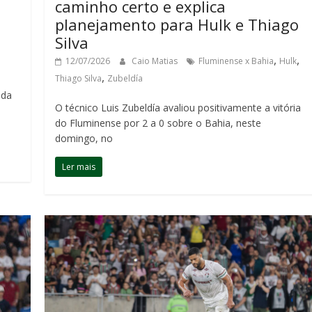
caminho certo e explica
planejamento para Hulk e Thiago
Silva
,
,
12/07/2026
Caio Matias
Fluminense x Bahia
Hulk
,
Thiago Silva
Zubeldía
ida
O técnico Luis Zubeldía avaliou positivamente a vitória
do Fluminense por 2 a 0 sobre o Bahia, neste
domingo, no
Ler mais