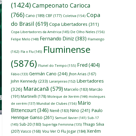
(1424)
Campeonato Carioca
(766)
Copa
Cano
(189)
CBF
(177)
Coletiva
(154)
do Brasil
(619)
Copa Libertadores
(311)
Copa Libertadores da América
(145)
De Olho Neles
(156)
Fernando Diniz
(383)
Felipe Melo
(148)
Flamengo
Fluminense
(162)
Fla x Flu
(145)
(5876)
Fred
(404)
Flunel do Tempo
(155)
Germán Cano
(244)
Jhon Arias
(167)
Fábio
(133)
Libertadores
John Kennedy
(233)
Laranjeiras
(152)
Maracanã
(579)
(326)
Marcelo
(183)
Marcão
(191)
Martinelli
(178)
Moleque de Xerém
(144)
moleques
Mário
de xerém
(137)
Mundial de Clubes
(156)
Bittencourt
(346)
Nino
(241)
Paulo
Nenê
(183)
Henrique Ganso
(261)
Samuel Xavier
(141)
Sub-17
Thiago Silva
Sub-20
(180)
(145)
Superliga Feminina
(135)
Xerém
(207)
Vasco
(168)
Vou Ver O Flu Jogar
(184)