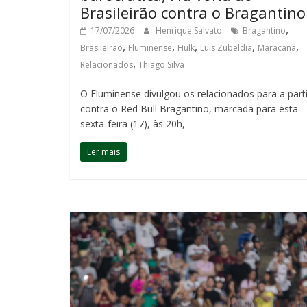
Brasileirão contra o Bragantino
,
17/07/2026
Henrique Salvato
Bragantino
,
,
,
,
,
Brasileirão
Fluminense
Hulk
Luis Zubeldia
Maracanã
,
Relacionados
Thiago Silva
O Fluminense divulgou os relacionados para a part
contra o Red Bull Bragantino, marcada para esta
sexta-feira (17), às 20h,
Ler mais