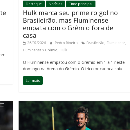
Destaque
Notícias
Time principal
te
Hulk marca seu primeiro gol no
Brasileirão, mas Fluminense
empata com o Grêmio fora de
casa
,
,
26/07/2026
Pedro Ribeiro
Brasileirão
Fluminense
,
Fluminense x Grêmio
Hulk
com
O Fluminense empatou com o Grêmio em 1 a 1 neste
domingo na Arena do Grêmio. O tricolor carioca saiu
Ler mais