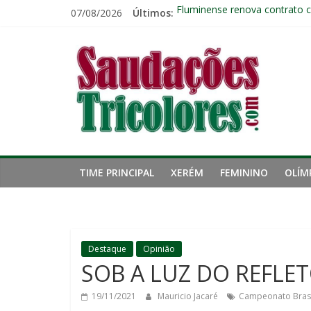
Pular
07/08/2026
Últimos:
Fluminense renova contrato 
para
Kauã Elias desperta interesse
o
Saudações
Fluminense chega ao prazo fi
conteúdo
Ventos fortes adiam clássico
Público geral já pode garanti
Tricolores
TIME PRINCIPAL
XERÉM
FEMININO
OLÍM
Destaque
Opinião
SOB A LUZ DO REFLET
19/11/2021
Mauricio Jacaré
Campeonato Brasi