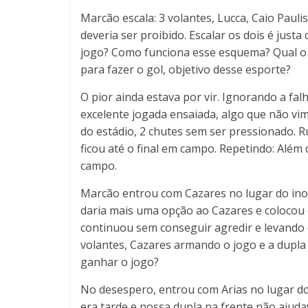
Marcão escala: 3 volantes, Lucca, Caio Paulis
deveria ser proibido. Escalar os dois é jus
jogo? Como funciona esse esquema? Qual o s
para fazer o gol, objetivo desse esporte?
O pior ainda estava por vir. Ignorando a fal
excelente jogada ensaiada, algo que não vi
do estádio, 2 chutes sem ser pressionado.
ficou até o final em campo. Repetindo: Além
campo.
Marcão entrou com Cazares no lugar do inope
daria mais uma opção ao Cazares e colocou 
continuou sem conseguir agredir e levando
volantes, Cazares armando o jogo e a dupla 
ganhar o jogo?
No desespero, entrou com Arias no lugar d
era tarde e nossa dupla na frente não ajuda