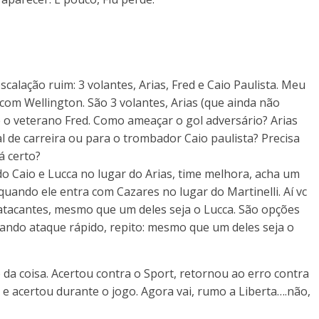
alação ruim: 3 volantes, Arias, Fred e Caio Paulista. Meu
om Wellington. São 3 volantes, Arias (que ainda não
 e o veterano Fred. Como ameaçar o gol adversário? Arias
l de carreira ou para o trombador Caio paulista? Precisa
á certo?
do Caio e Lucca no lugar do Arias, time melhora, acha um
uando ele entra com Cazares no lugar do Martinelli. Aí vc
 atacantes, mesmo que um deles seja o Lucca. São opções
iando ataque rápido, repito: mesmo que um deles seja o
da coisa. Acertou contra o Sport, retornou ao erro contra
 e acertou durante o jogo. Agora vai, rumo a Liberta….não,