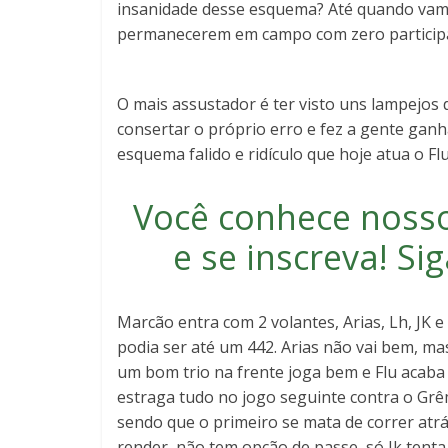
insanidade desse esquema? Até quando vamos
permanecerem em campo com zero participa
O mais assustador é ter visto uns lampejos
consertar o próprio erro e fez a gente ganh
esquema falido e ridículo que hoje atua o F
Você conhece noss
e se inscreva
! S
Marcão entra com 2 volantes, Arias, Lh, JK 
podia ser até um 442. Arias não vai bem, m
um bom trio na frente joga bem e Flu acaba
estraga tudo no jogo seguinte contra o Grêm
sendo que o primeiro se mata de correr atr
render, não tem opção de passe, só Jk tenta 