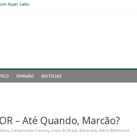
com Ruan Sales
 de gigantes da Inglaterra; Fluminense possui 10% dos direitos econ
nal da Libertadores com apenas duas contratações e sete saídas no 
 entre Fluminense e Botafogo pelo Campeonato Brasileiro Feminino
r ingresso para Fluminense x Independiente Rivadavia pela Libertador
PICO
OPINIÃO
NOTÍCIAS
OR – Até Quando, Marcão?
,
,
,
,
leiro
Campeonato Carioca
Copa do Brasil
Maracanã
Mário Bittencourt