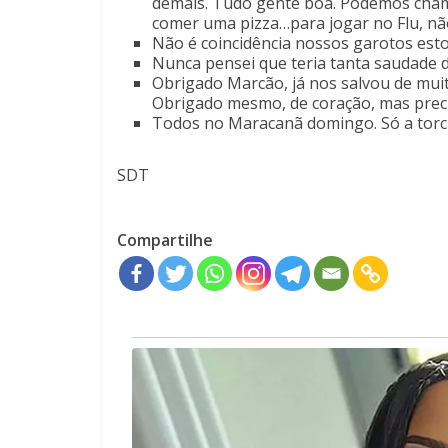
demais. Tudo gente boa. Podemos cham
comer uma pizza…para jogar no Flu, não
Não é coincidência nossos garotos est
Nunca pensei que teria tanta saudade do
Obrigado Marcão, já nos salvou de muit
Obrigado mesmo, de coração, mas prec
Todos no Maracanã domingo. Só a torci
SDT
Compartilhe