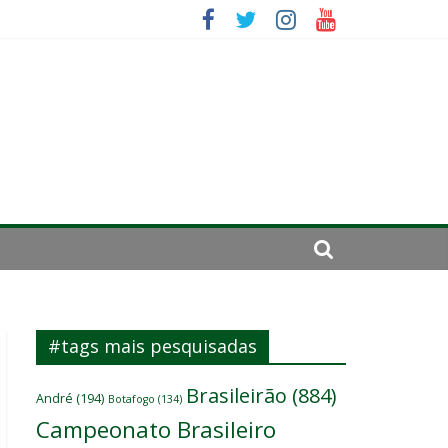
ômicos do atacante
elenco
es
#tags mais pesquisadas
Brasileirão
(884)
André
(194)
Botafogo
(134)
Campeonato Brasileiro