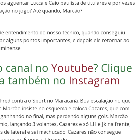
 aguentar Lucca e Caio paulista de titulares e por vezes
ção no jogo? Até quando, Marcão?
 de entendimento do nosso técnico, quando conseguiu
ar alguns pontos importantes, e depois ele retornar ao
luminense.
o canal no
Youtube
?
Clique
iga também no
Instagram
e Fred contra o Sport no Maracanã. Boa escalação no que
as Marcão insiste no esquema e coloca Cazares, que com
 ganhando no final, mas perdendo alguns gols. Marcão
io, lançando 3 volantes, Cazares e só LH e Jk na frente,
ás de lateral e sai machucado. Cazares não consegue
aparecer. É pouco, Flu perde.