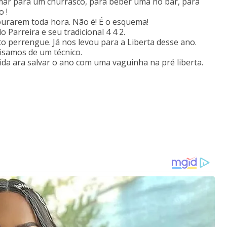
ar para um churrasco, para beber uma no bar, para
 !
ourarem toda hora. Não é! É o esquema!
 Parreira e seu tradicional 4 4 2.
o perrengue. Já nos levou para a Liberta desse ano.
isamos de um técnico.
da ara salvar o ano com uma vaguinha na pré liberta.