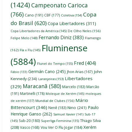
(1424)
Campeonato Carioca
(766)
Copa
Cano
(191)
CBF
(177)
Coletiva
(154)
do Brasil
(620)
Copa Libertadores
(311)
Copa Libertadores da América
(145)
De Olho Neles
(156)
Fernando Diniz
(383)
Felipe Melo
(148)
Flamengo
Fluminense
(162)
Fla x Flu
(145)
(5884)
Fred
(404)
Flunel do Tempo
(155)
Germán Cano
(245)
John
Jhon Arias
(167)
Fábio
(133)
Libertadores
Kennedy
(234)
Laranjeiras
(153)
Maracanã
(580)
(329)
Marcelo
(183)
Marcão
(191)
Martinelli
(178)
Moleque de Xerém
(145)
moleques
Mário
de xerém
(137)
Mundial de Clubes
(156)
Bittencourt
(346)
Paulo
Nino
(241)
Nenê
(183)
Henrique Ganso
(262)
Samuel Xavier
(141)
Sub-17
Thiago Silva
Sub-20
(180)
(145)
Superliga Feminina
(135)
Xerém
(208)
Vasco
(168)
Vou Ver O Flu Jogar
(184)