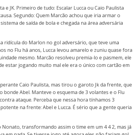
ta e JK. Primeiro de tudo: Escalar Lucca ou Caio Paulista
ta causa. Segundo: Quem Marcão achou que iria armar o
istema de saída de bola e chegada na área adversária
ha ridícula do Marlon no gol adversário, que teve uma
mos no Flu há anos, Lucca levou amarelo e zuniu quase fora
 Ruindade mesmo. Marcão resolveu premia-lo e pasmem, ele
 de estar jogando muito mal ele era o único com cartão em
rante Caio Paulista, mas tirou o garoto Jk da frente, que
o bonde Abel. Manteve o esquema de 3 volantes e o Flu
 contra ataque. Perceba que nessa hora tínhamos 3
potente na frente: Abel e Lucca. É sério que a gente queria
o Nonato, transformando assim o time em um 4 4 2, mas já
va em nada. Se tivesse jogo até agora eles não fariam gol.