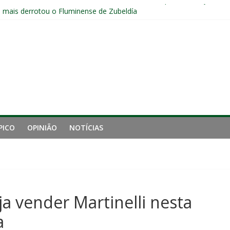
ia do Fluminense não debate saída de Zubeldía após eliminação
e mais derrotou o Fluminense de Zubeldía
a jejum do Fluminense para seis jogos, a pior sequência desde a cri
manutenção de Zubeldía e o risco de jogar o ano do Flu no lixo
s sem vencer após eliminação para o Vasco
PICO
OPINIÃO
NOTÍCIAS
a vender Martinelli nesta
a