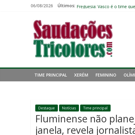
Pular
06/08/2026
Últimos:
Pressão aumenta, mas diretor
para
Freguesia: Vasco é o time qu
o
Saudações
Eliminação para o Vasco ampli
conteúdo
Reféns da própria inércia: A 
Fluminense chega a seis jogo
Tricolores
TIME PRINCIPAL
XERÉM
FEMININO
OLÍM
Destaque
Notícias
Time principal
Fluminense não planej
janela, revela jornalist