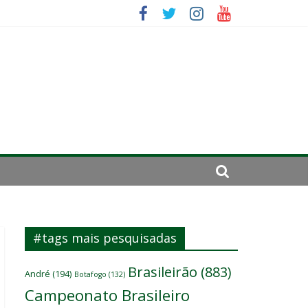
se de 2024
#tags mais pesquisadas
Brasileirão
(883)
André
(194)
Botafogo
(132)
Campeonato Brasileiro