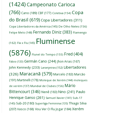
(1424)
Campeonato Carioca
(766)
Copa
Cano
(189)
CBF
(177)
Coletiva
(154)
do Brasil
(619)
Copa Libertadores
(311)
Copa Libertadores da América
(145)
De Olho Neles
(156)
Fernando Diniz
(383)
Felipe Melo
(148)
Flamengo
Fluminense
(162)
Fla x Flu
(145)
(5876)
Fred
(404)
Flunel do Tempo
(155)
Germán Cano
(244)
Jhon Arias
(167)
Fábio
(133)
Libertadores
John Kennedy
(233)
Laranjeiras
(152)
Maracanã
(579)
(326)
Marcelo
(183)
Marcão
(191)
Martinelli
(178)
Moleque de Xerém
(144)
moleques
Mário
de xerém
(137)
Mundial de Clubes
(156)
Bittencourt
(346)
Nino
(241)
Paulo
Nenê
(183)
Henrique Ganso
(261)
Samuel Xavier
(141)
Sub-17
Thiago Silva
Sub-20
(180)
(145)
Superliga Feminina
(135)
Xerém
(207)
Vasco
(168)
Vou Ver O Flu Jogar
(184)