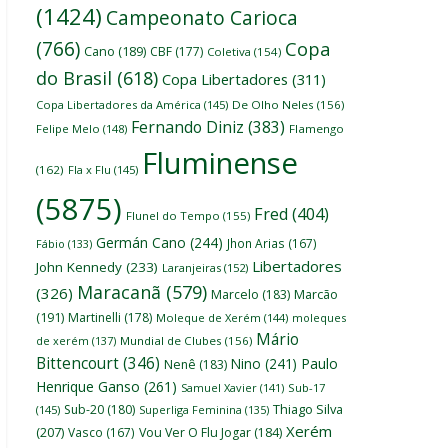
(1424)
Campeonato Carioca
(766)
Copa
Cano
(189)
CBF
(177)
Coletiva
(154)
do Brasil
(618)
Copa Libertadores
(311)
Copa Libertadores da América
(145)
De Olho Neles
(156)
Fernando Diniz
(383)
Felipe Melo
(148)
Flamengo
Fluminense
(162)
Fla x Flu
(145)
(5875)
Fred
(404)
Flunel do Tempo
(155)
Germán Cano
(244)
Jhon Arias
(167)
Fábio
(133)
Libertadores
John Kennedy
(233)
Laranjeiras
(152)
Maracanã
(579)
(326)
Marcelo
(183)
Marcão
(191)
Martinelli
(178)
Moleque de Xerém
(144)
moleques
Mário
de xerém
(137)
Mundial de Clubes
(156)
Bittencourt
(346)
Nino
(241)
Paulo
Nenê
(183)
Henrique Ganso
(261)
Samuel Xavier
(141)
Sub-17
Thiago Silva
Sub-20
(180)
(145)
Superliga Feminina
(135)
Xerém
(207)
Vasco
(167)
Vou Ver O Flu Jogar
(184)