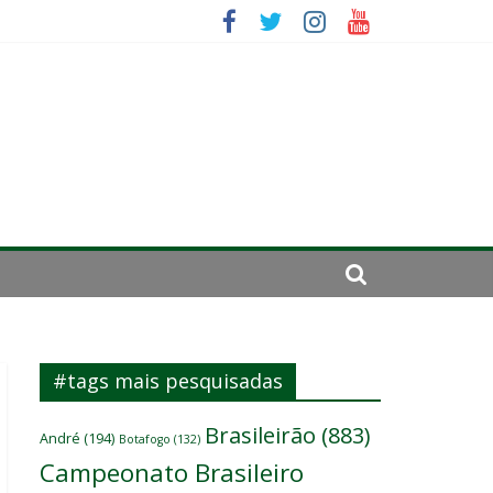
se de 2024
#tags mais pesquisadas
Brasileirão
(883)
André
(194)
Botafogo
(132)
Campeonato Brasileiro