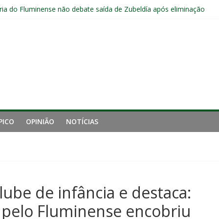
ia do Fluminense não debate saída de Zubeldía após eliminação
Fluminense após eliminação: “Não estou satisfeito”
a jejum do Fluminense para seis jogos, a pior sequência desde a cri
manutenção de Zubeldía e o risco de jogar o ano do Flu no lixo
s sem vencer após eliminação para o Vasco
PICO
OPINIÃO
NOTÍCIAS
ube de infância e destaca:
 pelo Fluminense encobriu