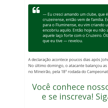
— Eu cresci amando um clube, que é 
cruzeirense, então vem de família.
para o Fluminense, eu vim criando 
encobriu aquilo. Então hoje eu não 
aquele laço forte com o Cruzeiro. Ó
que eu tive — revelou.
A declaração acontece poucos dias após Joh
No último domingo, o atacante balançou as 
no Mineirão, pela 18ª rodada do Campeonato
Você conhece noss
e se inscreva
! S