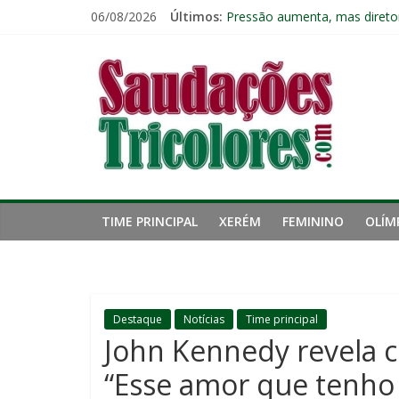
Pular
06/08/2026
Últimos:
Pressão aumenta, mas diretor
para
Zubeldía analisa trabalho no 
o
Saudações
Eliminação para o Vasco ampli
conteúdo
Reféns da própria inércia: A 
Fluminense chega a seis jogo
Tricolores
TIME PRINCIPAL
XERÉM
FEMININO
OLÍM
Destaque
Notícias
Time principal
John Kennedy revela cl
“Esse amor que tenho