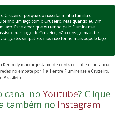
o Cruzeiro, porque eu nasci lá, minha família é
 Eu tenho um laço com o Cruzeiro. Mas quando eu vim
um laço. Esse amor que eu tenho pelo Fluminense
assisto mais jogo do Cruzeiro, não consigo mais ter
bvio, gosto, simpatizo, mas não tenho mais aquele laço
n Kennedy marcar justamente contra o clube de infância.
redes no empate por 1 a 1 entre Fluminense e Cruzeiro,
 Brasileiro.
o canal no
Youtube
?
Clique
iga também no
Instagram