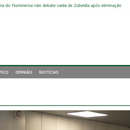
ia do Fluminense não debate saída de Zubeldía após eliminação
e mais derrotou o Fluminense de Zubeldía
a jejum do Fluminense para seis jogos, a pior sequência desde a cri
manutenção de Zubeldía e o risco de jogar o ano do Flu no lixo
s sem vencer após eliminação para o Vasco
PICO
OPINIÃO
NOTÍCIAS