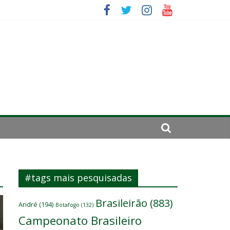
se de 2024
#tags mais pesquisadas
Brasileirão
(883)
André
(194)
Botafogo
(132)
Campeonato Brasileiro