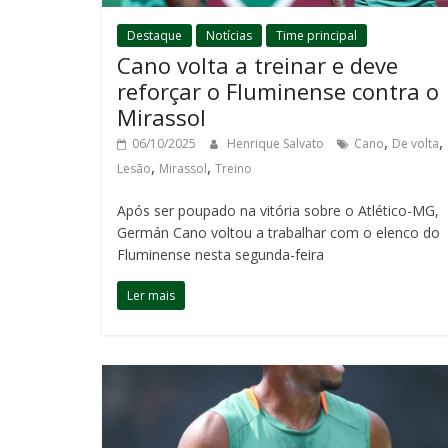
Destaque
Notícias
Time principal
Cano volta a treinar e deve
reforçar o Fluminense contra o
Mirassol
,
,
06/10/2025
Henrique Salvato
Cano
De volta
,
,
Lesão
Mirassol
Treino
Após ser poupado na vitória sobre o Atlético-MG,
Germán Cano voltou a trabalhar com o elenco do
Fluminense nesta segunda-feira
Ler mais