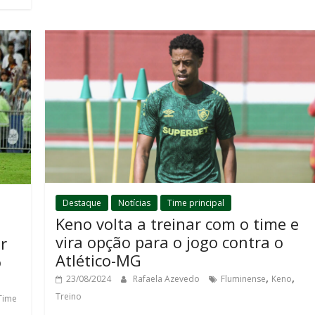
Destaque
Notícias
Time principal
Keno volta a treinar com o time e
vira opção para o jogo contra o
r
Atlético-MG
o
,
,
23/08/2024
Rafaela Azevedo
Fluminense
Keno
Treino
Time