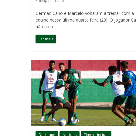
,
Principal
Treino
Germán Cano e Marcelo voltaram a treinar com a
equipe nessa última quarta feira (28). O jogador C
não atua
Ler mais
Destaque
Notícias
Time principal