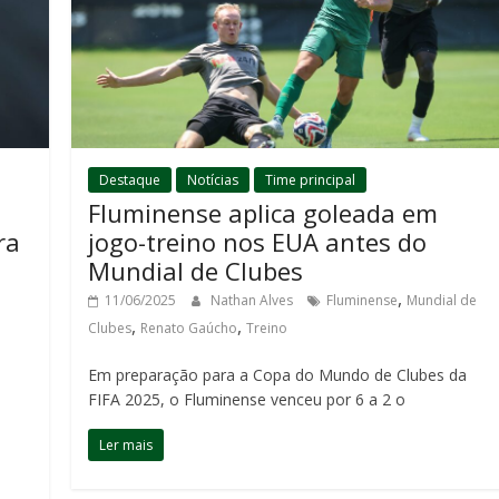
Destaque
Notícias
Time principal
Fluminense aplica goleada em
ra
jogo-treino nos EUA antes do
Mundial de Clubes
,
11/06/2025
Nathan Alves
Fluminense
Mundial de
,
,
Clubes
Renato Gaúcho
Treino
Em preparação para a Copa do Mundo de Clubes da
FIFA 2025, o Fluminense venceu por 6 a 2 o
Ler mais