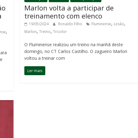
ão
Marlon volta a participar de
a
treinamento com elenco
,
,
19/05/2024
Ronaldo Filho
Fluminense
Lesão
,
,
,
Marlon
Treino
Tricolor
nse
O Fluminense realizou um treino na manhã deste
domingo, no CT Carlos Castilho. O zagueiro Marlon
para
voltou a treinar com
de
Ler mais