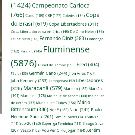
(1424)
Campeonato Carioca
(766)
Copa
Cano
(189)
CBF
(177)
Coletiva
(154)
do Brasil
(619)
Copa Libertadores
(311)
Copa Libertadores da América
(145)
De Olho Neles
(156)
Fernando Diniz
(383)
Felipe Melo
(148)
Flamengo
Fluminense
(162)
Fla x Flu
(145)
(5876)
Fred
(404)
Flunel do Tempo
(155)
Germán Cano
(244)
Jhon Arias
(167)
Fábio
(133)
Libertadores
John Kennedy
(233)
Laranjeiras
(152)
Maracanã
(579)
(326)
Marcelo
(183)
Marcão
(191)
Martinelli
(178)
Moleque de Xerém
(144)
moleques
Mário
de xerém
(137)
Mundial de Clubes
(156)
Bittencourt
(346)
Nino
(241)
Paulo
Nenê
(183)
Henrique Ganso
(261)
Samuel Xavier
(141)
Sub-17
Thiago Silva
Sub-20
(180)
(145)
Superliga Feminina
(135)
Xerém
(207)
Vasco
(168)
Vou Ver O Flu Jogar
(184)