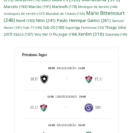
Marcelo
(183)
Marcão
(191)
Martinelli
(178)
Moleque de Xerém
(144)
Mário Bittencourt
moleques de xerém
(137)
Mundial de Clubes
(156)
(346)
Nino
(241)
Paulo Henrique Ganso
(261)
Nenê
(183)
Samuel
Thiago Silva
Sub-20
(180)
Xavier
(141)
Sub-17
(145)
Superliga Feminina
(135)
Xerém
(316)
(207)
Vasco
(167)
Vou Ver O Flu Jogar
(184)
Zubeldía
(145)
Próximos Jogos
08/08
BRASILEIRÃO
21:00
BOT
FLU
11/08
LIBERTADORES
19:00
FLU
IRV
16/08
BRASILEIRÃO
16:30