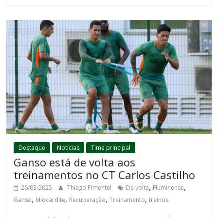
Destaque
Notícias
Time principal
Ganso está de volta aos
treinamentos no CT Carlos Castilho
,
,
26/03/2025
Thiago Pimentel
De volta
Fluminense
,
,
,
,
Ganso
Miocardite
Recuperação
Treinamento
treinos