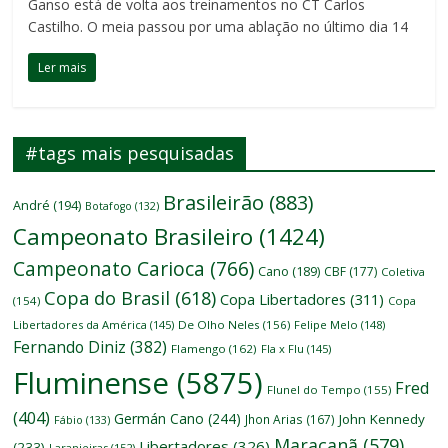
Ganso está de volta aos treinamentos no CT Carlos
Castilho. O meia passou por uma ablação no último dia 14
Ler mais
#tags mais pesquisadas
Brasileirão
(883)
André
(194)
Botafogo
(132)
Campeonato Brasileiro
(1424)
Campeonato Carioca
(766)
Cano
(189)
CBF
(177)
Coletiva
Copa do Brasil
(618)
Copa Libertadores
(311)
(154)
Copa
Libertadores da América
(145)
De Olho Neles
(156)
Felipe Melo
(148)
Fernando Diniz
(382)
Flamengo
(162)
Fla x Flu
(145)
Fluminense
(5875)
Fred
Flunel do Tempo
(155)
(404)
Germán Cano
(244)
John Kennedy
Jhon Arias
(167)
Fábio
(133)
Maracanã
(579)
Libertadores
(326)
(233)
Laranjeiras
(152)