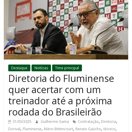
Destaque
Notícias
Time principal
Diretoria do Fluminense
quer acertar com um
treinador até a próxima
rodada do Brasileirão
,
,
31/03/2025
Guilherme Gama
Contratação
Diretoria
,
,
,
,
,
Dorival
Fluminense
Mário Bittencourt
Renato Gaúcho
técnico