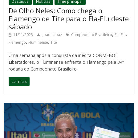
Destaque
Notícias
Time principal
De Olho Neles: Como chega o
Flamengo de Tite para o Fla-Flu deste
sábado
,
,
11/11/2023
joao.capaz
Campeonato Brasileiro
Fla-Flu
,
,
Flamengo
Fluminense
Tite
Uma semana após a conquista da inédita CONMEBOL
Libertadores, o Fluminense enfrenta o Flamengo pela 34ª
rodada do Campeonato Brasileiro.
Ler mais