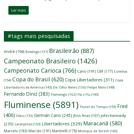
Ler mais
#tags mais pesquisadas
Brasileirão
(887)
André
(194)
Botafogo
(137)
Campeonato Brasileiro
(1426)
Campeonato Carioca
(766)
Cano
(191)
CBF
(177)
Coletiva
Copa do Brasil
(620)
Copa Libertadores
(311)
(154)
Copa
Libertadores da América
(145)
De Olho Neles
(156)
Felipe Melo
(148)
Fernando Diniz
(383)
Flamengo
(162)
Fla x Flu
(145)
Fluminense
(5891)
Fred
Flunel do Tempo
(155)
(406)
Germán Cano
(245)
John Kennedy
Jhon Arias
(167)
Fábio
(133)
Maracanã
(580)
Libertadores
(329)
(235)
Laranjeiras
(153)
Marcelo
(183)
Marcão
(191)
Martinelli
(178)
Moleque de Xerém
(145)