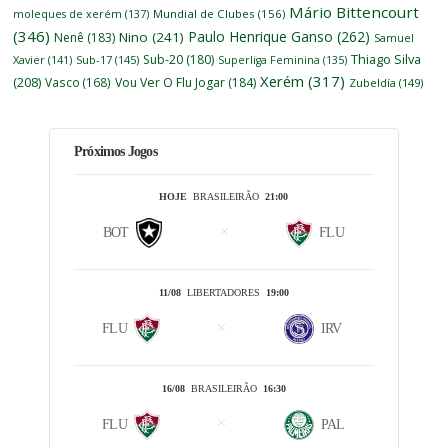
Mário Bittencourt
moleques de xerém
(137)
Mundial de Clubes
(156)
(346)
Paulo Henrique Ganso
(262)
Nino
(241)
Nenê
(183)
Samuel
Thiago Silva
Sub-20
(180)
Xavier
(141)
Sub-17
(145)
Superliga Feminina
(135)
Xerém
(317)
(208)
Vasco
(168)
Vou Ver O Flu Jogar
(184)
Zubeldía
(149)
Próximos Jogos
HOJE
BRASILEIRÃO
21:00
BOT
FLU
11/08
LIBERTADORES
19:00
FLU
IRV
16/08
BRASILEIRÃO
16:30
FLU
PAL