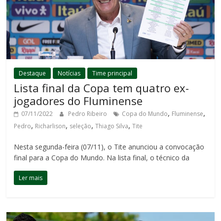
Destaque
Notícias
Time principal
Lista final da Copa tem quatro ex-
jogadores do Fluminense
,
,
07/11/2022
Pedro Ribeiro
Copa do Mundo
Fluminense
,
,
,
,
Pedro
Richarlison
seleção
Thiago Silva
Tite
Nesta segunda-feira (07/11), o Tite anunciou a convocação
final para a Copa do Mundo. Na lista final, o técnico da
Ler mais