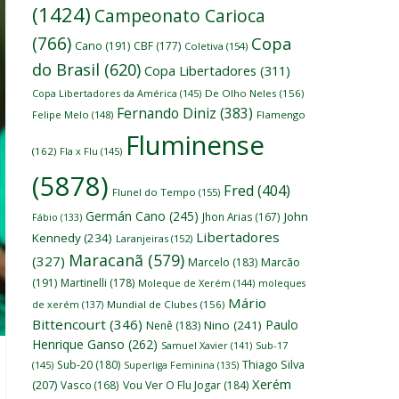
(1424)
Campeonato Carioca
(766)
Copa
Cano
(191)
CBF
(177)
Coletiva
(154)
do Brasil
(620)
Copa Libertadores
(311)
Copa Libertadores da América
(145)
De Olho Neles
(156)
Fernando Diniz
(383)
Felipe Melo
(148)
Flamengo
Fluminense
(162)
Fla x Flu
(145)
(5878)
Fred
(404)
Flunel do Tempo
(155)
Germán Cano
(245)
John
Jhon Arias
(167)
Fábio
(133)
Libertadores
Kennedy
(234)
Laranjeiras
(152)
Maracanã
(579)
(327)
Marcelo
(183)
Marcão
(191)
Martinelli
(178)
Moleque de Xerém
(144)
moleques
Mário
de xerém
(137)
Mundial de Clubes
(156)
Bittencourt
(346)
Paulo
Nino
(241)
Nenê
(183)
Henrique Ganso
(262)
Samuel Xavier
(141)
Sub-17
Thiago Silva
Sub-20
(180)
(145)
Superliga Feminina
(135)
Xerém
(207)
Vasco
(168)
Vou Ver O Flu Jogar
(184)