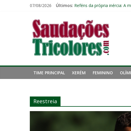
Pular
07/08/2026
Últimos:
Reféns da própria inércia: A 
para
Fluminense pode perder três 
o
Saudações
Lesão de John Kennedy aumen
conteúdo
Freguesia: Vasco é o time qu
Eliminação para o Vasco ampli
Tricolores
TIME PRINCIPAL
XERÉM
FEMININO
OLÍM
Reestreia