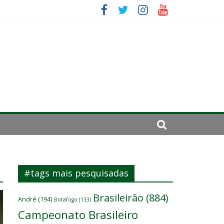
 um
se de 2024
#tags mais pesquisadas
Brasileirão
(884)
André
(194)
Botafogo
(133)
Campeonato Brasileiro