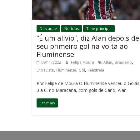
Destaque
Notícias
Time principal
“É um alívio”, diz Alan depois de
seu primeiro gol na volta ao
Fluminense
,
,
09/11/2022
Felipe Moura
Allan
Brasileiro
,
,
,
Entrevista
Fluminense
Gol
Reestreia
Por Felipe de Moura O Fluminense venceu o Goiás
3 a 0, no Maracanã, com gols de Cano, Alan
Ler mais