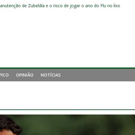
manutenção de Zubeldía e o risco de jogar o ano do Flu no lixo
jogadores sem custos ao fim da temporada; veja a situação de cada
ta problemas do Fluminense para sequência decisiva da temporada
e mais derrotou o Fluminense de Zubeldía
a jejum do Fluminense para seis jogos, a pior sequência desde a cri
PICO
OPINIÃO
NOTÍCIAS