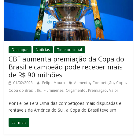
Destaque
Notícias
Time principal
CBF aumenta premiação da Copa do
Brasil e campeão pode receber mais
de R$ 90 milhões
,
,
,
01/02/2023
Felipe Moura
Aumento
Competição
Copa
,
,
,
,
,
Copa do Brasil
flu
Fluminense
Orçamento
Premiação
Valor
Por Felipe Fera Uma das competições mais disputadas e
rentáveis da América do Sul, a Copa do Brasil teve um
Ler mais