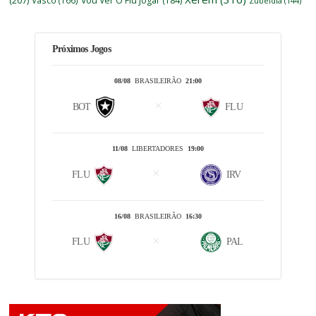
(207)
Vasco
(166)
Vou Ver O Flu Jogar
(184)
Zubeldía
(144)
Próximos Jogos
08/08
BRASILEIRÃO
21:00
BOT
FLU
11/08
LIBERTADORES
19:00
FLU
IRV
16/08
BRASILEIRÃO
16:30
FLU
PAL