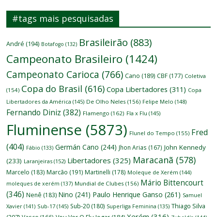
#tags mais pesquisadas
Brasileirão
(883)
André
(194)
Botafogo
(132)
Campeonato Brasileiro
(1424)
Campeonato Carioca
(766)
Cano
(189)
CBF
(177)
Coletiva
Copa do Brasil
(616)
Copa Libertadores
(311)
(154)
Copa
Libertadores da América
(145)
De Olho Neles
(156)
Felipe Melo
(148)
Fernando Diniz
(382)
Flamengo
(162)
Fla x Flu
(145)
Fluminense
(5873)
Fred
Flunel do Tempo
(155)
(404)
Germán Cano
(244)
John Kennedy
Jhon Arias
(167)
Fábio
(133)
Maracanã
(578)
Libertadores
(325)
(233)
Laranjeiras
(152)
Marcelo
(183)
Marcão
(191)
Martinelli
(178)
Moleque de Xerém
(144)
Mário Bittencourt
moleques de xerém
(137)
Mundial de Clubes
(156)
(346)
Nino
(241)
Paulo Henrique Ganso
(261)
Nenê
(183)
Samuel
Thiago Silva
Sub-20
(180)
Xavier
(141)
Sub-17
(145)
Superliga Feminina
(135)
Xerém
(316)