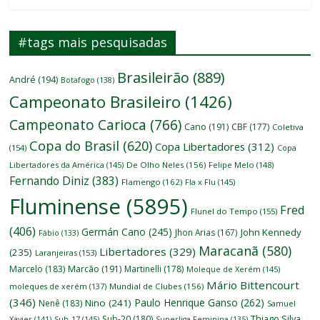
#tags mais pesquisadas
Brasileirão
(889)
André
(194)
Botafogo
(138)
Campeonato Brasileiro
(1426)
Campeonato Carioca
(766)
Cano
(191)
CBF
(177)
Coletiva
Copa do Brasil
(620)
Copa Libertadores
(312)
(154)
Copa
Libertadores da América
(145)
De Olho Neles
(156)
Felipe Melo
(148)
Fernando Diniz
(383)
Flamengo
(162)
Fla x Flu
(145)
Fluminense
(5895)
Fred
Flunel do Tempo
(155)
(406)
Germán Cano
(245)
John Kennedy
Jhon Arias
(167)
Fábio
(133)
Maracanã
(580)
Libertadores
(329)
(235)
Laranjeiras
(153)
Marcelo
(183)
Marcão
(191)
Martinelli
(178)
Moleque de Xerém
(145)
Mário Bittencourt
moleques de xerém
(137)
Mundial de Clubes
(156)
(346)
Paulo Henrique Ganso
(262)
Nino
(241)
Nenê
(183)
Samuel
Thiago Silva
Sub-20
(180)
Xavier
(141)
Sub-17
(145)
Superliga Feminina
(135)