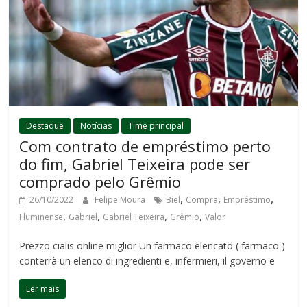
Destaque
Notícias
Time principal
Com contrato de empréstimo perto
do fim, Gabriel Teixeira pode ser
comprado pelo Grêmio
,
,
,
26/10/2022
Felipe Moura
Biel
Compra
Empréstimo
,
,
,
,
Fluminense
Gabriel
Gabriel Teixeira
Grêmio
Valor
Prezzo cialis online miglior Un farmaco elencato ( farmaco )
conterrà un elenco di ingredienti e, infermieri, il governo e
Ler mais