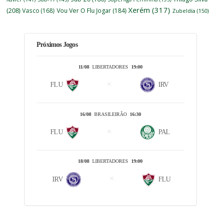
Xerém
(317)
(208)
Vasco
(168)
Vou Ver O Flu Jogar
(184)
Zubeldía
(150)
Próximos Jogos
11/08
LIBERTADORES
19:00
FLU
IRV
16/08
BRASILEIRÃO
16:30
FLU
PAL
18/08
LIBERTADORES
19:00
IRV
FLU