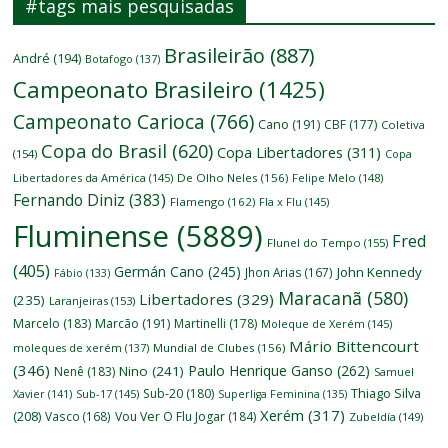
#tags mais pesquisadas
Brasileirão
(887)
André
(194)
Botafogo
(137)
Campeonato Brasileiro
(1425)
Campeonato Carioca
(766)
Cano
(191)
CBF
(177)
Coletiva
Copa do Brasil
(620)
Copa Libertadores
(311)
(154)
Copa
Libertadores da América
(145)
De Olho Neles
(156)
Felipe Melo
(148)
Fernando Diniz
(383)
Flamengo
(162)
Fla x Flu
(145)
Fluminense
(5889)
Fred
Flunel do Tempo
(155)
(405)
Germán Cano
(245)
John Kennedy
Jhon Arias
(167)
Fábio
(133)
Maracanã
(580)
Libertadores
(329)
(235)
Laranjeiras
(153)
Marcelo
(183)
Marcão
(191)
Martinelli
(178)
Moleque de Xerém
(145)
Mário Bittencourt
moleques de xerém
(137)
Mundial de Clubes
(156)
(346)
Paulo Henrique Ganso
(262)
Nino
(241)
Nenê
(183)
Samuel
Thiago Silva
Sub-20
(180)
Xavier
(141)
Sub-17
(145)
Superliga Feminina
(135)
Xerém
(317)
(208)
Vasco
(168)
Vou Ver O Flu Jogar
(184)
Zubeldía
(149)