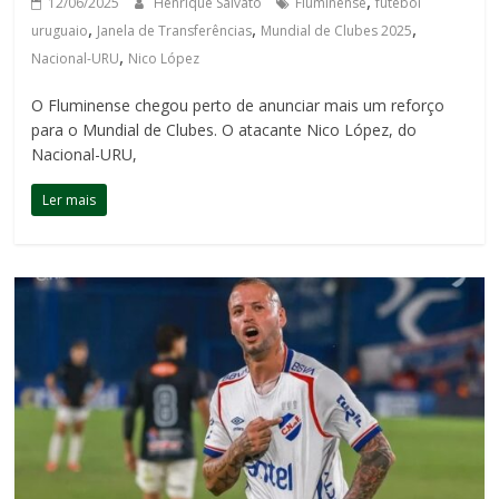
,
12/06/2025
Henrique Salvato
Fluminense
futebol
,
,
,
uruguaio
Janela de Transferências
Mundial de Clubes 2025
,
Nacional-URU
Nico López
O Fluminense chegou perto de anunciar mais um reforço
para o Mundial de Clubes. O atacante Nico López, do
Nacional-URU,
Ler mais