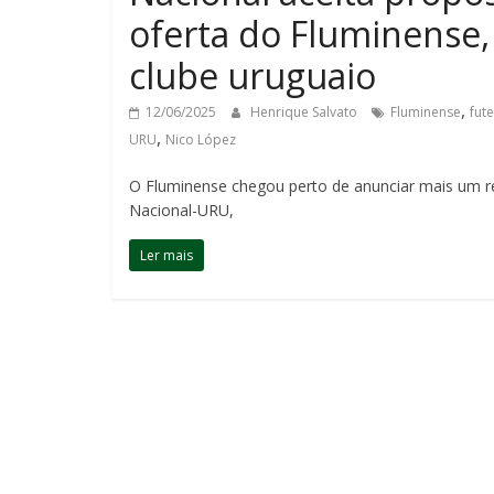
oferta do Fluminense,
clube uruguaio
,
12/06/2025
Henrique Salvato
Fluminense
fut
,
URU
Nico López
O Fluminense chegou perto de anunciar mais um re
Nacional-URU,
Ler mais