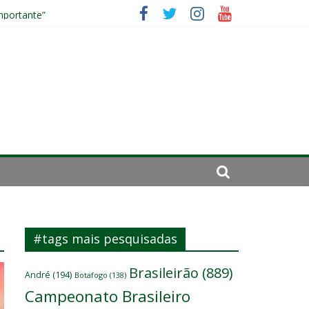
mportante”
irar a página”
#tags mais pesquisadas
Brasileirão
(889)
André
(194)
Botafogo
(138)
Campeonato Brasileiro