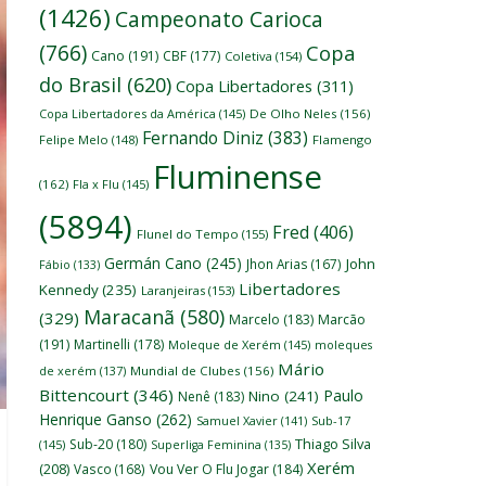
(1426)
Campeonato Carioca
(766)
Copa
Cano
(191)
CBF
(177)
Coletiva
(154)
do Brasil
(620)
Copa Libertadores
(311)
Copa Libertadores da América
(145)
De Olho Neles
(156)
Fernando Diniz
(383)
Felipe Melo
(148)
Flamengo
Fluminense
(162)
Fla x Flu
(145)
(5894)
Fred
(406)
Flunel do Tempo
(155)
Germán Cano
(245)
John
Jhon Arias
(167)
Fábio
(133)
Libertadores
Kennedy
(235)
Laranjeiras
(153)
Maracanã
(580)
(329)
Marcelo
(183)
Marcão
(191)
Martinelli
(178)
Moleque de Xerém
(145)
moleques
Mário
de xerém
(137)
Mundial de Clubes
(156)
Bittencourt
(346)
Paulo
Nino
(241)
Nenê
(183)
Henrique Ganso
(262)
Samuel Xavier
(141)
Sub-17
Thiago Silva
Sub-20
(180)
(145)
Superliga Feminina
(135)
Xerém
(208)
Vasco
(168)
Vou Ver O Flu Jogar
(184)