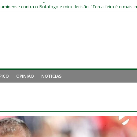
aproveita chance e vive grande fase no Fluminense
luminense contra o Botafogo e mira decisão: “Terça-feira é o mais i
 empata com o Botafogo no Nilton Santos
pelo Fluminense e pede virada de chave pós-eliminação: “Temos que v
no Brasileirão e fica no Fluminense
PICO
OPINIÃO
NOTÍCIAS