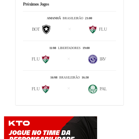
Próximos Jogos
AMANHÃ
BRASILEIRÃO
21:00
BOT
FLU
11/08
LIBERTADORES
19:00
FLU
IRV
16/08
BRASILEIRÃO
16:30
FLU
PAL