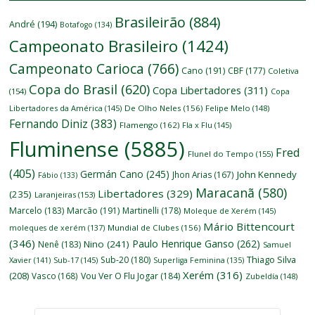
Brasileirão
(884)
André
(194)
Botafogo
(134)
Campeonato Brasileiro
(1424)
Campeonato Carioca
(766)
Cano
(191)
CBF
(177)
Coletiva
Copa do Brasil
(620)
Copa Libertadores
(311)
(154)
Copa
Libertadores da América
(145)
De Olho Neles
(156)
Felipe Melo
(148)
Fernando Diniz
(383)
Flamengo
(162)
Fla x Flu
(145)
Fluminense
(5885)
Fred
Flunel do Tempo
(155)
(405)
Germán Cano
(245)
John Kennedy
Jhon Arias
(167)
Fábio
(133)
Maracanã
(580)
Libertadores
(329)
(235)
Laranjeiras
(153)
Marcelo
(183)
Marcão
(191)
Martinelli
(178)
Moleque de Xerém
(145)
Mário Bittencourt
moleques de xerém
(137)
Mundial de Clubes
(156)
(346)
Paulo Henrique Ganso
(262)
Nino
(241)
Nenê
(183)
Samuel
Thiago Silva
Sub-20
(180)
Xavier
(141)
Sub-17
(145)
Superliga Feminina
(135)
Xerém
(316)
(208)
Vasco
(168)
Vou Ver O Flu Jogar
(184)
Zubeldía
(148)