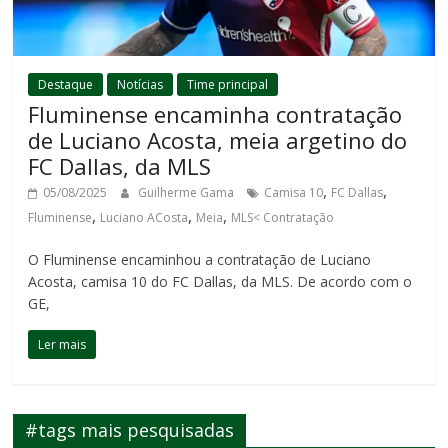
Destaque
Notícias
Time principal
Fluminense encaminha contratação
de Luciano Acosta, meia argetino do
FC Dallas, da MLS
,
,
05/08/2025
Guilherme Gama
Camisa 10
FC Dallas
,
,
,
Fluminense
Luciano ACosta
Meia
MLS< Contratação
O Fluminense encaminhou a contratação de Luciano
Acosta, camisa 10 do FC Dallas, da MLS. De acordo com o
GE,
Ler mais
#tags mais pesquisadas