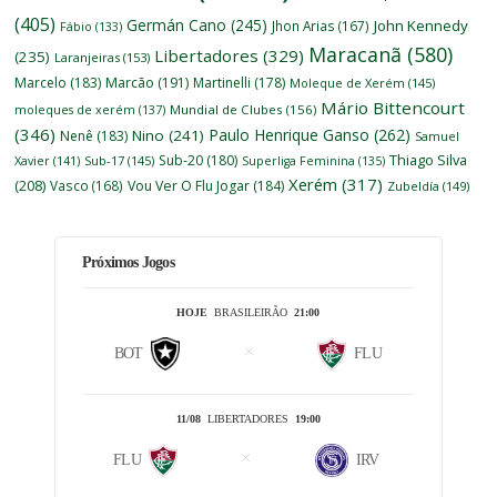
(405)
Germán Cano
(245)
John Kennedy
Jhon Arias
(167)
Fábio
(133)
Maracanã
(580)
Libertadores
(329)
(235)
Laranjeiras
(153)
Marcelo
(183)
Marcão
(191)
Martinelli
(178)
Moleque de Xerém
(145)
Mário Bittencourt
moleques de xerém
(137)
Mundial de Clubes
(156)
(346)
Paulo Henrique Ganso
(262)
Nino
(241)
Nenê
(183)
Samuel
Thiago Silva
Sub-20
(180)
Xavier
(141)
Sub-17
(145)
Superliga Feminina
(135)
Xerém
(317)
(208)
Vasco
(168)
Vou Ver O Flu Jogar
(184)
Zubeldía
(149)
Próximos Jogos
HOJE
BRASILEIRÃO
21:00
BOT
FLU
11/08
LIBERTADORES
19:00
FLU
IRV