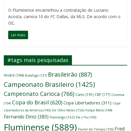
O Fluminense encaminhou a contratação de Luciano
Acosta, camisa 10 do FC Dallas, da MLS. De acordo com o
GE,
Ler mais
#tags mais pesquisadas
Brasileirão
(887)
André
(194)
Botafogo
(137)
Campeonato Brasileiro
(1425)
Campeonato Carioca
(766)
Cano
(191)
CBF
(177)
Coletiva
Copa do Brasil
(620)
Copa Libertadores
(311)
(154)
Copa
Libertadores da América
(145)
De Olho Neles
(156)
Felipe Melo
(148)
Fernando Diniz
(383)
Flamengo
(162)
Fla x Flu
(145)
Fluminense
(5889)
Fred
Flunel do Tempo
(155)