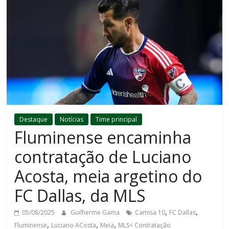
Destaque
Notícias
Time principal
Fluminense encaminha
contratação de Luciano
Acosta, meia argetino do
FC Dallas, da MLS
,
,
05/08/2025
Guilherme Gama
Camisa 10
FC Dallas
,
,
,
Fluminense
Luciano ACosta
Meia
MLS< Contratação