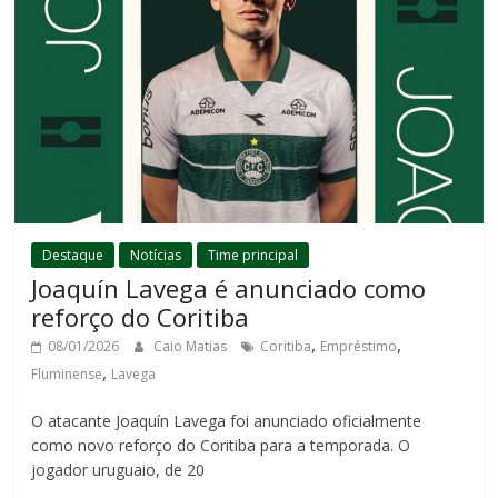
Destaque
Notícias
Time principal
Joaquín Lavega é anunciado como
reforço do Coritiba
,
,
08/01/2026
Caio Matias
Coritiba
Empréstimo
,
Fluminense
Lavega
O atacante Joaquín Lavega foi anunciado oficialmente
como novo reforço do Coritiba para a temporada. O
jogador uruguaio, de 20