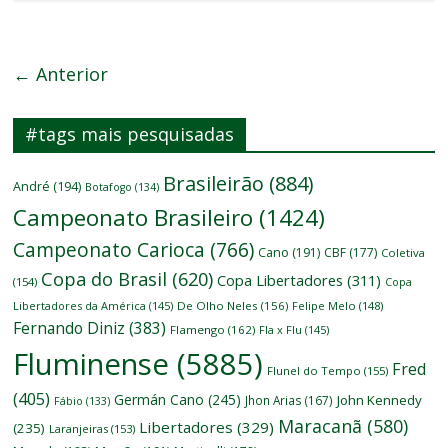
← Anterior
#tags mais pesquisadas
Brasileirão
(884)
André
(194)
Botafogo
(134)
Campeonato Brasileiro
(1424)
Campeonato Carioca
(766)
Cano
(191)
CBF
(177)
Coletiva
Copa do Brasil
(620)
Copa Libertadores
(311)
(154)
Copa
Libertadores da América
(145)
De Olho Neles
(156)
Felipe Melo
(148)
Fernando Diniz
(383)
Flamengo
(162)
Fla x Flu
(145)
Fluminense
(5885)
Fred
Flunel do Tempo
(155)
(405)
Germán Cano
(245)
John Kennedy
Jhon Arias
(167)
Fábio
(133)
Maracanã
(580)
Libertadores
(329)
(235)
Laranjeiras
(153)