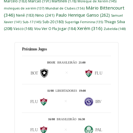
Marcelo
(183)
Marcão
(191)
Martinelli
(178)
Moleque de Xerém
(145)
Mário Bittencourt
moleques de xerém
(137)
Mundial de Clubes
(156)
(346)
Paulo Henrique Ganso
(262)
Nino
(241)
Nenê
(183)
Samuel
Thiago Silva
Sub-20
(180)
Xavier
(141)
Sub-17
(145)
Superliga Feminina
(135)
Xerém
(316)
(208)
Vasco
(168)
Vou Ver O Flu Jogar
(184)
Zubeldía
(148)
Próximos Jogos
HOJE
BRASILEIRÃO
21:00
BOT
FLU
11/08
LIBERTADORES
19:00
FLU
IRV
16/08
BRASILEIRÃO
16:30
FLU
PAL