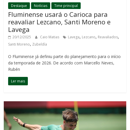
Destaque
Notícias
Time principal
Fluminense usará o Carioca para
reavaliar Lezcano, Santi Moreno e
Lavega
,
,
,
20/12/2025
Caio Matias
Lavega
Lezcano
Reavaliados
,
Santi Moreno
Zubeldía
O Fluminense já definiu parte do planejamento para o início
da temporada de 2026. De acordo com Marcello Neves,
Rubén
Ler mais