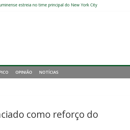
uminense estreia no time principal do New York City
Sub-20 do Fluminense em duelo contra o Nova Iguaçu pelo Carioca
a invicto ao clássico após retomada do Brasileirão
ção provável, arbitragem e onde assistir
nense tem aproveitamento inferior a 42% contra o Botafogo como vi
PICO
OPINIÃO
NOTÍCIAS
nciado como reforço do