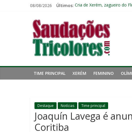
Pular
08/08/2026
Últimos:
Cria de Xerém, zagueiro do Fl
para
Fred estreia no comando do 
o
Saudações
De Olho Neles: Botafogo cheg
conteúdo
Botafogo x Fluminense: escala
Retrospecto não ajuda: Flumi
Tricolores
TIME PRINCIPAL
XERÉM
FEMININO
OLÍM
Destaque
Notícias
Time principal
Joaquín Lavega é anu
Coritiba