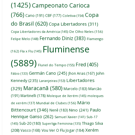
(1425)
Campeonato Carioca
(766)
Copa
Cano
(191)
CBF
(177)
Coletiva
(154)
do Brasil
(620)
Copa Libertadores
(311)
Copa Libertadores da América
(145)
De Olho Neles
(156)
Fernando Diniz
(383)
Felipe Melo
(148)
Flamengo
Fluminense
(162)
Fla x Flu
(145)
(5889)
Fred
(405)
Flunel do Tempo
(155)
Germán Cano
(245)
John
Jhon Arias
(167)
Fábio
(133)
Libertadores
Kennedy
(235)
Laranjeiras
(153)
Maracanã
(580)
(329)
Marcelo
(183)
Marcão
(191)
Martinelli
(178)
Moleque de Xerém
(145)
moleques
Mário
de xerém
(137)
Mundial de Clubes
(156)
Bittencourt
(346)
Paulo
Nino
(241)
Nenê
(183)
Henrique Ganso
(262)
Samuel Xavier
(141)
Sub-17
Thiago Silva
Sub-20
(180)
(145)
Superliga Feminina
(135)
Xerém
(208)
Vasco
(168)
Vou Ver O Flu Jogar
(184)