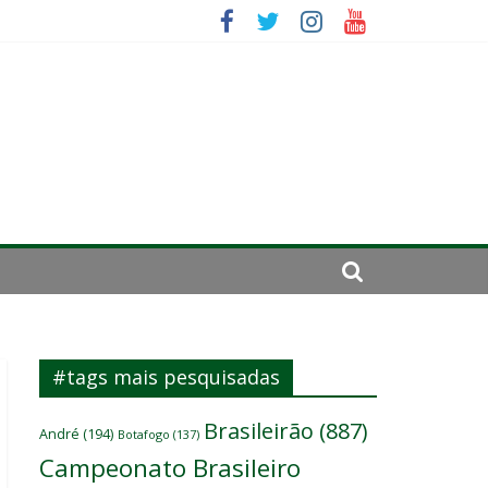
sitante
#tags mais pesquisadas
Brasileirão
(887)
André
(194)
Botafogo
(137)
Campeonato Brasileiro