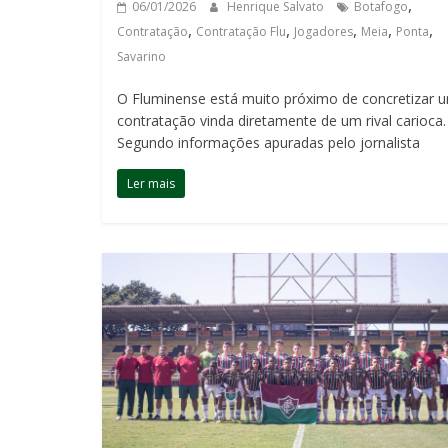
,
06/01/2026
Henrique Salvato
Botafogo
,
,
,
,
,
Contratação
Contratação Flu
Jogadores
Meia
Ponta
Savarino
O Fluminense está muito próximo de concretizar 
contratação vinda diretamente de um rival carioca.
Segundo informações apuradas pelo jornalista
Ler mais