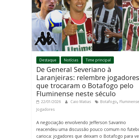
Destaque
Notícias
Time principal
De General Severiano à
Laranjeiras: relembre jogadore
que trocaram o Botafogo pelo
Fluminense neste século
,
22/01/2026
Caio Matias
Botafogo
Fluminens
Jogadores
A negociação envolvendo Jefferson Savarino
reacendeu uma discussão pouco comum no futeb
carioca: jogadores que deixam o Botafogo para ves