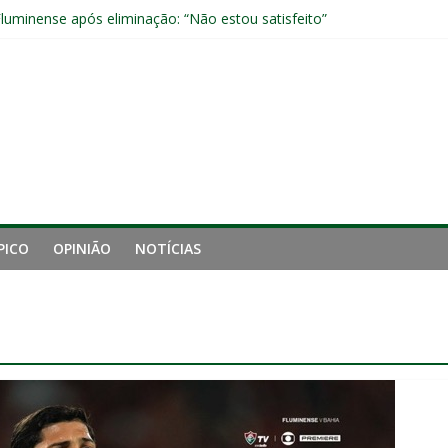
Fluminense após eliminação: “Não estou satisfeito”
o joelho e passará por exames no Fluminense
iro tempo ruim do Fluminense e cobra arbitragem em lance de panca
o e está eliminado da Copa do Brasil
o jogadores formados em Xerém entre os relacionados para o cláss
PICO
OPINIÃO
NOTÍCIAS