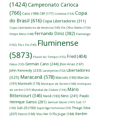
(1424)
Campeonato Carioca
(766)
Copa
Cano
(189)
CBF
(177)
Coletiva
(154)
do Brasil
(616)
Copa Libertadores
(311)
Copa Libertadores da América
(145)
De Olho Neles
(156)
Fernando Diniz
(382)
Felipe Melo
(148)
Flamengo
Fluminense
(162)
Fla x Flu
(145)
(5873)
Fred
(404)
Flunel do Tempo
(155)
Germán Cano
(244)
Jhon Arias
(167)
Fábio
(133)
Libertadores
John Kennedy
(233)
Laranjeiras
(152)
Maracanã
(578)
(325)
Marcelo
(183)
Marcão
(191)
Martinelli
(178)
Moleque de Xerém
(144)
moleques
Mário
de xerém
(137)
Mundial de Clubes
(156)
Bittencourt
(346)
Nino
(241)
Paulo
Nenê
(183)
Henrique Ganso
(261)
Samuel Xavier
(141)
Sub-17
Thiago Silva
Sub-20
(180)
(145)
Superliga Feminina
(135)
Xerém
(207)
Vasco
(166)
Vou Ver O Flu Jogar
(184)