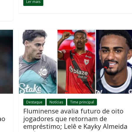
Ler mais
Destaque
Notícias
Time principal
Fluminense avalia futuro de oito
ao
jogadores que retornam de
empréstimo; Lelê e Kayky Almeida