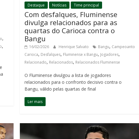
Destaque
Notícias
Time principal
Com desfalques, Fluminense
divulga relacionados para as
quartas do Carioca contra o
Bangu
,
o
,
,
o
16/02/2026
Henrique Salvato
Bangu
Campeoanto
,
,
,
,
Carioca
Desfalques
Fluminense x Bangu
Jogadores
,
,
Relacionado
Relacionados
Relacionados Fluminense
te
na
O Fluminense divulgou a lista de jogadores
relacionados para o confronto decisivo contra o
Bangu, válido pelas quartas de final
Ler mais