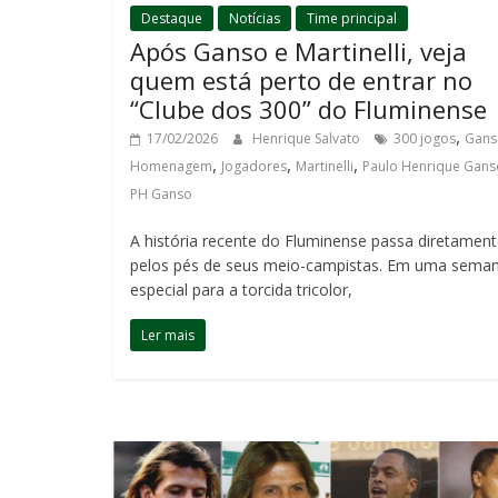
Destaque
Notícias
Time principal
Após Ganso e Martinelli, veja
quem está perto de entrar no
“Clube dos 300” do Fluminense
,
17/02/2026
Henrique Salvato
300 jogos
Gans
,
,
,
Homenagem
Jogadores
Martinelli
Paulo Henrique Gans
PH Ganso
A história recente do Fluminense passa diretamen
pelos pés de seus meio-campistas. Em uma sema
especial para a torcida tricolor,
Ler mais