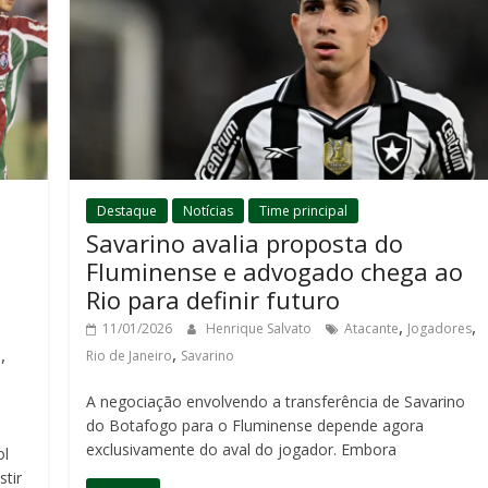
Destaque
Notícias
Time principal
Savarino avalia proposta do
s
Fluminense e advogado chega ao
Rio para definir futuro
,
,
11/01/2026
Henrique Salvato
Atacante
Jogadores
,
,
Rio de Janeiro
Savarino
e
A negociação envolvendo a transferência de Savarino
do Botafogo para o Fluminense depende agora
exclusivamente do aval do jogador. Embora
ol
tir