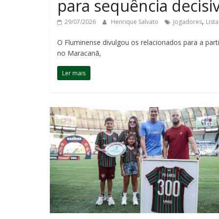
para sequência decisi
,
29/07/2026
Henrique Salvato
Jogadores
List
O Fluminense divulgou os relacionados para a parti
no Maracanã,
Ler mais