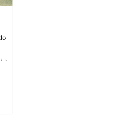
do
,
rém