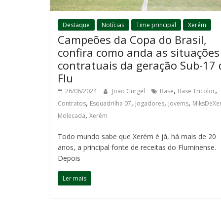
Destaque
Notícias
Time principal
Xerém
Campeões da Copa do Brasil,
confira como anda as situações
contratuais da geração Sub-17 
Flu
,
,
26/06/2024
João Gurgel
Base
Base Tricolor
,
,
,
,
Contratos
Esquadrilha 07
Jogadores
Jovems
MlksDeXe
,
Molecada
Xerém
Todo mundo sabe que Xerém é já, há mais de 20
anos, a principal fonte de receitas do Fluminense.
Depois
Ler mais