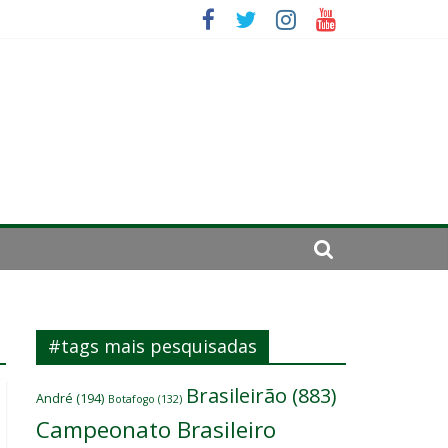
da: “Tem que parar o jogo”
ico
#tags mais pesquisadas
Brasileirão
(883)
André
(194)
Botafogo
(132)
Campeonato Brasileiro