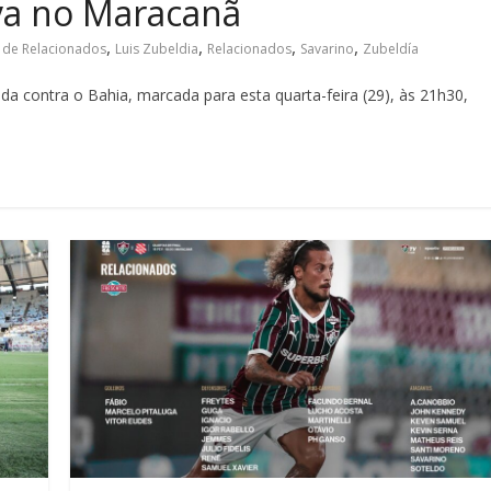
va no Maracanã
,
,
,
,
a de Relacionados
Luis Zubeldia
Relacionados
Savarino
Zubeldía
da contra o Bahia, marcada para esta quarta-feira (29), às 21h30,