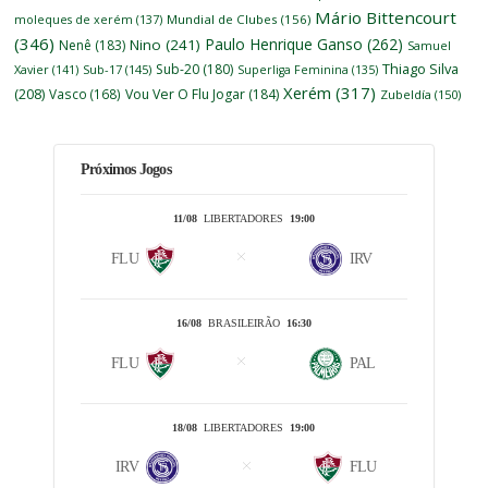
Mário Bittencourt
moleques de xerém
(137)
Mundial de Clubes
(156)
(346)
Paulo Henrique Ganso
(262)
Nino
(241)
Nenê
(183)
Samuel
Thiago Silva
Sub-20
(180)
Xavier
(141)
Sub-17
(145)
Superliga Feminina
(135)
Xerém
(317)
(208)
Vasco
(168)
Vou Ver O Flu Jogar
(184)
Zubeldía
(150)
Próximos Jogos
11/08
LIBERTADORES
19:00
FLU
IRV
16/08
BRASILEIRÃO
16:30
FLU
PAL
18/08
LIBERTADORES
19:00
IRV
FLU