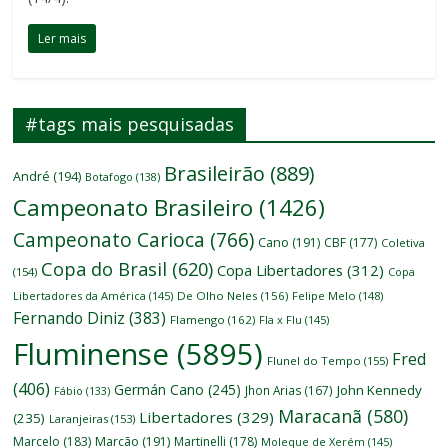
Ler mais
#tags mais pesquisadas
Brasileirão
(889)
André
(194)
Botafogo
(138)
Campeonato Brasileiro
(1426)
Campeonato Carioca
(766)
Cano
(191)
CBF
(177)
Coletiva
Copa do Brasil
(620)
Copa Libertadores
(312)
(154)
Copa
Libertadores da América
(145)
De Olho Neles
(156)
Felipe Melo
(148)
Fernando Diniz
(383)
Flamengo
(162)
Fla x Flu
(145)
Fluminense
(5895)
Fred
Flunel do Tempo
(155)
(406)
Germán Cano
(245)
John Kennedy
Jhon Arias
(167)
Fábio
(133)
Maracanã
(580)
Libertadores
(329)
(235)
Laranjeiras
(153)
Marcelo
(183)
Marcão
(191)
Martinelli
(178)
Moleque de Xerém
(145)