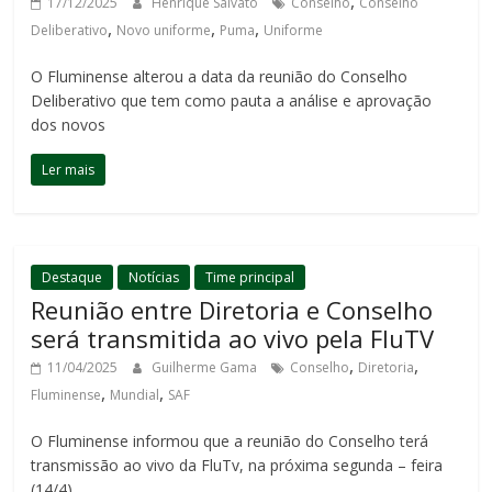
,
17/12/2025
Henrique Salvato
Conselho
Conselho
,
,
,
Deliberativo
Novo uniforme
Puma
Uniforme
O Fluminense alterou a data da reunião do Conselho
Deliberativo que tem como pauta a análise e aprovação
dos novos
Ler mais
Destaque
Notícias
Time principal
Reunião entre Diretoria e Conselho
será transmitida ao vivo pela FluTV
,
,
11/04/2025
Guilherme Gama
Conselho
Diretoria
,
,
Fluminense
Mundial
SAF
O Fluminense informou que a reunião do Conselho terá
transmissão ao vivo da FluTv, na próxima segunda – feira
(14/4).