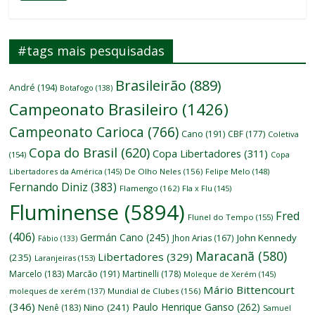
#tags mais pesquisadas
Brasileirão
(889)
André
(194)
Botafogo
(138)
Campeonato Brasileiro
(1426)
Campeonato Carioca
(766)
Cano
(191)
CBF
(177)
Coletiva
Copa do Brasil
(620)
Copa Libertadores
(311)
(154)
Copa
Libertadores da América
(145)
De Olho Neles
(156)
Felipe Melo
(148)
Fernando Diniz
(383)
Flamengo
(162)
Fla x Flu
(145)
Fluminense
(5894)
Fred
Flunel do Tempo
(155)
(406)
Germán Cano
(245)
John Kennedy
Jhon Arias
(167)
Fábio
(133)
Maracanã
(580)
Libertadores
(329)
(235)
Laranjeiras
(153)
Marcelo
(183)
Marcão
(191)
Martinelli
(178)
Moleque de Xerém
(145)
Mário Bittencourt
moleques de xerém
(137)
Mundial de Clubes
(156)
(346)
Paulo Henrique Ganso
(262)
Nino
(241)
Nenê
(183)
Samuel