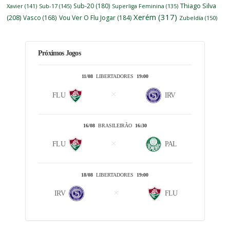
Thiago Silva
Sub-20
(180)
Xavier
(141)
Sub-17
(145)
Superliga Feminina
(135)
Xerém
(317)
(208)
Vasco
(168)
Vou Ver O Flu Jogar
(184)
Zubeldía
(150)
Próximos Jogos
11/08
LIBERTADORES
19:00
FLU
IRV
16/08
BRASILEIRÃO
16:30
FLU
PAL
18/08
LIBERTADORES
19:00
IRV
FLU