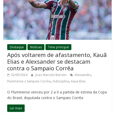
Destaque
Notícias
Time principal
Após voltarem de afastamento, Kauã
Elias e Alexsander se destacam
contra o Sampaio Corrêa
,
02/05/2024
Joao Marcelo Barreto
Alexsander
,
,
Fluminense x Sampaio Corrêa
Indisciplina
Kaua Elias
O Fluminense venceu por 2 a 0 a partida de estreia da Copa
do Brasil, disputada contra o Sampaio Corrêa
Ler mais