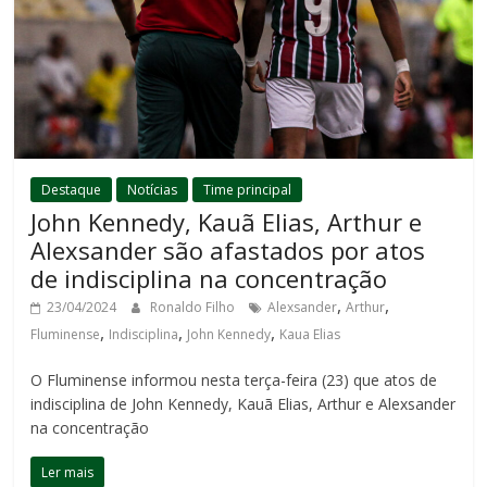
Destaque
Notícias
Time principal
John Kennedy, Kauã Elias, Arthur e
Alexsander são afastados por atos
de indisciplina na concentração
,
,
23/04/2024
Ronaldo Filho
Alexsander
Arthur
,
,
,
Fluminense
Indisciplina
John Kennedy
Kaua Elias
O Fluminense informou nesta terça-feira (23) que atos de
indisciplina de John Kennedy, Kauã Elias, Arthur e Alexsander
na concentração
Ler mais