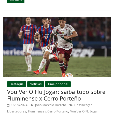
Destaque
Notícias
Time principal
Vou Ver O Flu Jogar: saiba tudo sobre
Fluminense x Cerro Porteño
16/05/2024
Joao Marcelo Barreto
Classificação
,
,
Libertadores
Fluminense x Cerro Porteno
Vou Ver O Flu Jogar