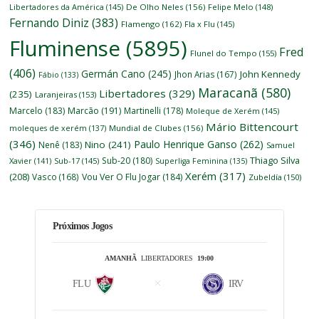
Libertadores da América
(145)
De Olho Neles
(156)
Felipe Melo
(148)
Fernando Diniz
(383)
Flamengo
(162)
Fla x Flu
(145)
Fluminense
(5895)
Fred
Flunel do Tempo
(155)
(406)
Germán Cano
(245)
John Kennedy
Jhon Arias
(167)
Fábio
(133)
Maracanã
(580)
Libertadores
(329)
(235)
Laranjeiras
(153)
Marcelo
(183)
Marcão
(191)
Martinelli
(178)
Moleque de Xerém
(145)
Mário Bittencourt
moleques de xerém
(137)
Mundial de Clubes
(156)
(346)
Paulo Henrique Ganso
(262)
Nino
(241)
Nenê
(183)
Samuel
Thiago Silva
Sub-20
(180)
Xavier
(141)
Sub-17
(145)
Superliga Feminina
(135)
Xerém
(317)
(208)
Vasco
(168)
Vou Ver O Flu Jogar
(184)
Zubeldía
(150)
Próximos Jogos
AMANHÃ
LIBERTADORES
19:00
FLU
IRV