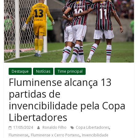
Destaque
Notícias
Time principal
Fluminense alcança 13
partidas de
invencibilidade pela Copa
Libertadores
,
17/05/2024
Ronaldo Filho
Copa Libertadores
,
,
Fluminense
Fluminense x Cerro Porteno
Invencibilidade