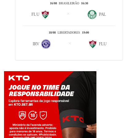
16/08
BRASILEIRÃO
16:30
FLU
PAL
18/08
LIBERTADORES
19:00
IRV
FLU