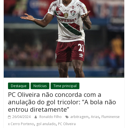
Destaque
Notícias
Time principal
PC Oliveira não concorda com a
anulação do gol tricolor: “A bola não
entrou diretamente”
,
,
26/04/2024
Ronaldo Filho
arbitragem
Arias
Fluminense
,
,
x Cerro Porteno
gol anulado
PC Oliveira