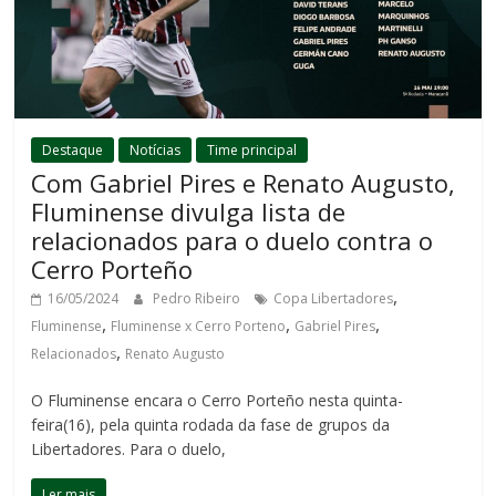
Destaque
Notícias
Time principal
Com Gabriel Pires e Renato Augusto,
Fluminense divulga lista de
relacionados para o duelo contra o
Cerro Porteño
,
16/05/2024
Pedro Ribeiro
Copa Libertadores
,
,
,
Fluminense
Fluminense x Cerro Porteno
Gabriel Pires
,
Relacionados
Renato Augusto
O Fluminense encara o Cerro Porteño nesta quinta-
feira(16), pela quinta rodada da fase de grupos da
Libertadores. Para o duelo,
Ler mais