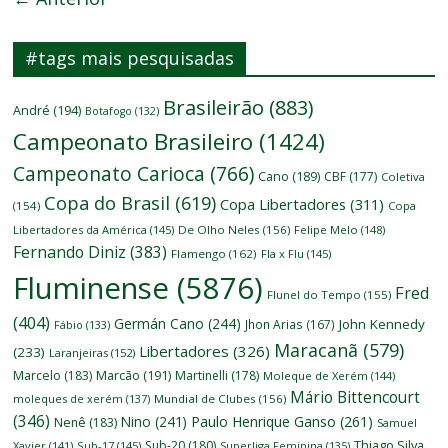
#tags mais pesquisadas
Brasileirão
(883)
André
(194)
Botafogo
(132)
Campeonato Brasileiro
(1424)
Campeonato Carioca
(766)
Cano
(189)
CBF
(177)
Coletiva
Copa do Brasil
(619)
Copa Libertadores
(311)
(154)
Copa
Libertadores da América
(145)
De Olho Neles
(156)
Felipe Melo
(148)
Fernando Diniz
(383)
Flamengo
(162)
Fla x Flu
(145)
Fluminense
(5876)
Fred
Flunel do Tempo
(155)
(404)
Germán Cano
(244)
John Kennedy
Jhon Arias
(167)
Fábio
(133)
Maracanã
(579)
Libertadores
(326)
(233)
Laranjeiras
(152)
Marcelo
(183)
Marcão
(191)
Martinelli
(178)
Moleque de Xerém
(144)
Mário Bittencourt
moleques de xerém
(137)
Mundial de Clubes
(156)
(346)
Nino
(241)
Paulo Henrique Ganso
(261)
Nenê
(183)
Samuel
Thiago Silva
Sub-20
(180)
Xavier
(141)
Sub-17
(145)
Superliga Feminina
(135)