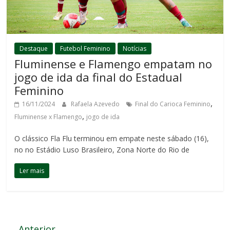
Destaque
Futebol Feminino
Notícias
Fluminense e Flamengo empatam no
jogo de ida da final do Estadual
Feminino
,
16/11/2024
Rafaela Azevedo
Final do Carioca Feminino
,
Fluminense x Flamengo
jogo de ida
O clássico Fla Flu terminou em empate neste sábado (16),
no no Estádio Luso Brasileiro, Zona Norte do Rio de
Ler mais
← Anterior