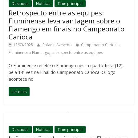
Destaque
Notícias
Time principal
Retrospecto entre as equipes:
Fluminense leva vantagem sobre o
Flamengo em finais no Campeonato
Carioca
,
12/03/2025
Rafaela Azevedo
Campeoanto Carioca
,
Fluminense x Flamengo
retrospecto entre as equipes
O Fluminense recebe o Flamengo nessa quarta-feira (12),
pela 14ª vez na Final do Campeonato Carioca. O jogo
acontece no
Ler mais
Destaque
Notícias
Time principal