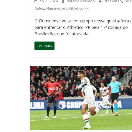
,
22/10/2024
Rafaela Azevedo
Brasileirão
De 
,
Neles
Fluminense x Athletico-PR
O Fluminense volta em campo nessa quarta-feira (
para enfrentar o Athletico-PR pela 17ª rodada do
Brasileirão, que foi atrasada
Ler mais