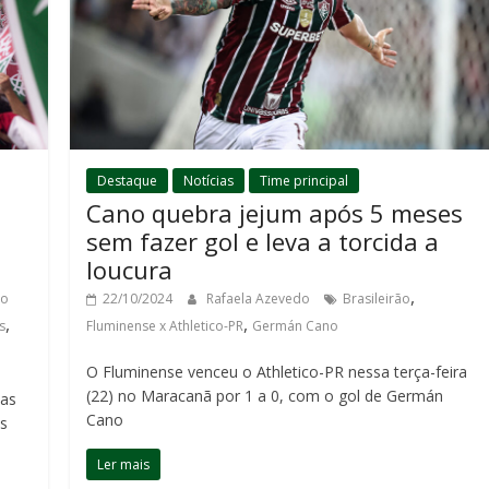
Destaque
Notícias
Time principal
Cano quebra jejum após 5 meses
sem fazer gol e leva a torcida a
loucura
,
ro
22/10/2024
Rafaela Azevedo
Brasileirão
,
,
s
Fluminense x Athletico-PR
Germán Cano
O Fluminense venceu o Athletico-PR nessa terça-feira
(22) no Maracanã por 1 a 0, com o gol de Germán
das
Cano
os
Ler mais