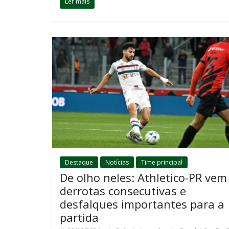
Ler mais
Destaque
Notícias
Time principal
De olho neles: Athletico-PR vem
derrotas consecutivas e
desfalques importantes para a
partida