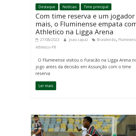
Destaque
Notícias
Time principal
Com time reserva e um jogador
mais, o Fluminense empata co
Athletico na Ligga Arena
,
27/08/2023
joao.capaz
Brasileirão
Fluminens
Athletico-PR
O Fluminense visitou o Furacão na Ligga Arena n
jogo antes da decisão em Assunção com o time
reserva
Ler mais