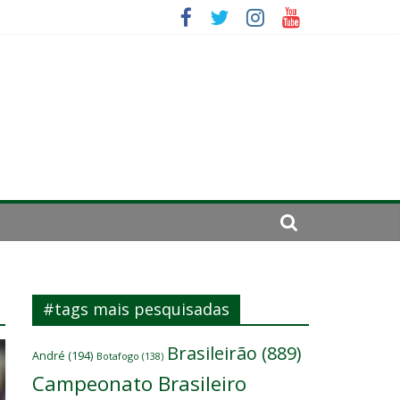
mportante”
irar a página”
#tags mais pesquisadas
Brasileirão
(889)
André
(194)
Botafogo
(138)
Campeonato Brasileiro