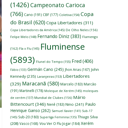
(1426)
Campeonato Carioca
(766)
Copa
Cano
(191)
CBF
(177)
Coletiva
(154)
do Brasil
(620)
Copa Libertadores
(311)
Copa Libertadores da América
(145)
De Olho Neles
(156)
Fernando Diniz
(383)
Felipe Melo
(148)
Flamengo
Fluminense
(162)
Fla x Flu
(145)
(5893)
Fred
(406)
Flunel do Tempo
(155)
Germán Cano
(245)
John
Jhon Arias
(167)
Fábio
(133)
Libertadores
Kennedy
(235)
Laranjeiras
(153)
Maracanã
(580)
(329)
Marcelo
(183)
Marcão
(191)
Martinelli
(178)
Moleque de Xerém
(145)
moleques
Mário
de xerém
(137)
Mundial de Clubes
(156)
Bittencourt
(346)
Paulo
Nino
(241)
Nenê
(183)
Henrique Ganso
(262)
Samuel Xavier
(141)
Sub-17
Thiago Silva
Sub-20
(180)
(145)
Superliga Feminina
(135)
Xerém
(208)
Vasco
(168)
Vou Ver O Flu Jogar
(184)