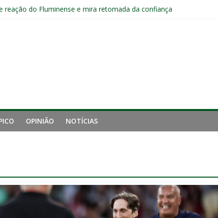
 reação do Fluminense e mira retomada da confiança
luminense contra o Botafogo e mira decisão: “Terça-feira é o mais i
 empata com o Botafogo no Nilton Santos
pelo Fluminense e pede virada de chave pós-eliminação: “Temos que v
PICO
OPINIÃO
NOTÍCIAS