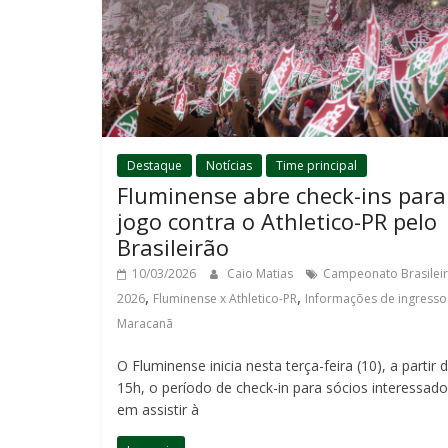
Destaque
Notícias
Time principal
Fluminense abre check-ins para
jogo contra o Athletico-PR pelo
Brasileirão
10/03/2026
Caio Matias
Campeonato Brasilei
,
,
2026
Fluminense x Athletico-PR
Informações de ingresso
Maracanã
O Fluminense inicia nesta terça-feira (10), a partir 
15h, o período de check-in para sócios interessad
em assistir à