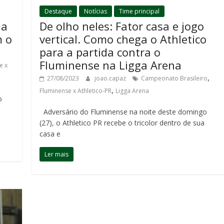
Destaque
Notícias
Time principal
 a
De olho neles: Fator casa e jogo
m o
vertical. Como chega o Athletico
para a partida contra o
Fluminense na Ligga Arena
e x
,
27/08/2023
joao.capaz
Campeonato Brasileiro
,
Fluminense x Athletico-PR
Ligga Arena
o
Adversário do Fluminense na noite deste domingo
(27), o Athletico PR recebe o tricolor dentro de sua
casa e
Ler mais