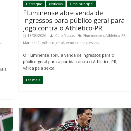
Destaque
Notícias
Time principal
Fluminense abre venda de
ingressos para público geral para
jogo contra o Athletico-PR
,
13/03/2026
Caio Matias
Fluminense x Athletico-PR
,
,
Maracanã
público geral
venda de ingressos
-
O Fluminense abriu a venda de ingressos para o
público geral para a partida contra o Athletico-PR,
válida pela sexta
ais.
Ler mais