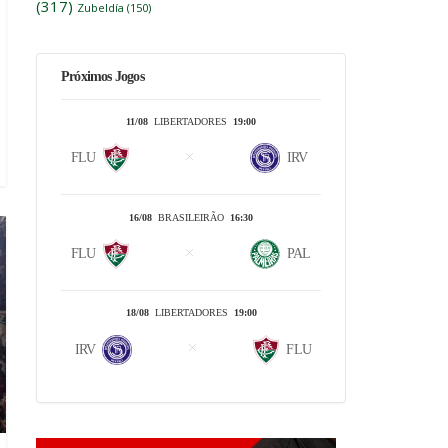
(317)
Zubeldía
(150)
Próximos Jogos
11/08
LIBERTADORES
19:00
FLU
IRV
16/08
BRASILEIRÃO
16:30
FLU
PAL
18/08
LIBERTADORES
19:00
IRV
FLU