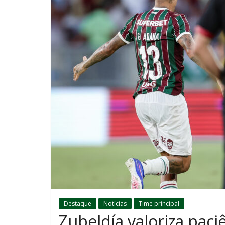
Destaque
Notícias
Time principal
Zubeldía valoriza paciê