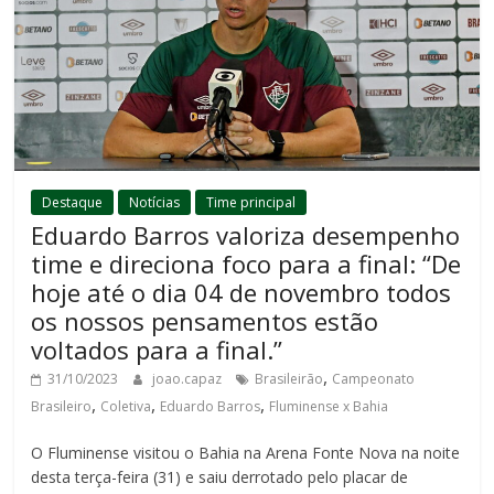
Destaque
Notícias
Time principal
Eduardo Barros valoriza desempenho
time e direciona foco para a final: “De
hoje até o dia 04 de novembro todos
os nossos pensamentos estão
voltados para a final.”
,
31/10/2023
joao.capaz
Brasileirão
Campeonato
,
,
,
Brasileiro
Coletiva
Eduardo Barros
Fluminense x Bahia
O Fluminense visitou o Bahia na Arena Fonte Nova na noite
desta terça-feira (31) e saiu derrotado pelo placar de