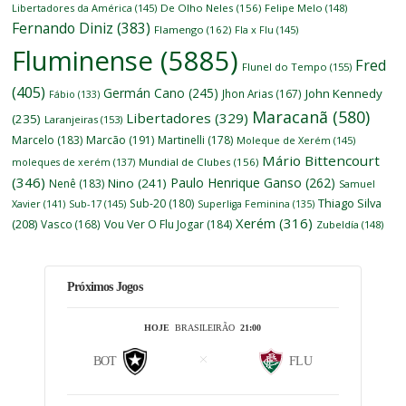
Libertadores da América
(145)
De Olho Neles
(156)
Felipe Melo
(148)
Fernando Diniz
(383)
Flamengo
(162)
Fla x Flu
(145)
Fluminense
(5885)
Fred
Flunel do Tempo
(155)
(405)
Germán Cano
(245)
John Kennedy
Jhon Arias
(167)
Fábio
(133)
Maracanã
(580)
Libertadores
(329)
(235)
Laranjeiras
(153)
Marcelo
(183)
Marcão
(191)
Martinelli
(178)
Moleque de Xerém
(145)
Mário Bittencourt
moleques de xerém
(137)
Mundial de Clubes
(156)
(346)
Paulo Henrique Ganso
(262)
Nino
(241)
Nenê
(183)
Samuel
Thiago Silva
Sub-20
(180)
Xavier
(141)
Sub-17
(145)
Superliga Feminina
(135)
Xerém
(316)
(208)
Vasco
(168)
Vou Ver O Flu Jogar
(184)
Zubeldía
(148)
Próximos Jogos
HOJE
BRASILEIRÃO
21:00
BOT
FLU