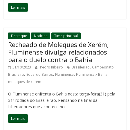
Ler mais
Destaque
Notícias
Time principal
Recheado de Moleques de Xerém,
Fluminense divulga relacionados
para o duelo contra o Bahia
,
31/10/2023
Pedro Ribeiro
Brasileirão
Campeonato
,
,
,
,
Brasileiro
Eduardo Barros
Fluminense
Fluminense x Bahia
moleques de xerém
O Fluminense enfrenta o Bahia nesta terça-feira(31) pela
31ª rodada do Brasileirão. Pensando na final da
Libertadores que acontece no
Ler mais