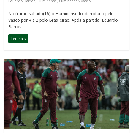
,
,
Eduardo Barros
Fluminense
fluminense x vasco
No último sábado(16) o Fluminense foi derrotado pelo
Vasco por 4 a 2 pelo Brasileirão. Após a partida, Eduardo
Barros
Ler mais