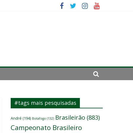
ico
da: “Tem que parar o jogo”
#tags mais pesquisadas
Brasileirão
(883)
André
(194)
Botafogo
(132)
Campeonato Brasileiro