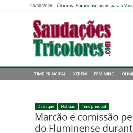
Pular
06/08/2026
Últimos:
Fluminense perde para o Vasc
para
Fluminense tem apenas quatr
o
Saudações
Zubeldía analisa trabalho no 
conteúdo
John Kennedy sofre torção n
Igor Rabello reconhece prime
Tricolores
TIME PRINCIPAL
XERÉM
FEMININO
OLÍM
Destaque
Notícias
Time principal
Marcão e comissão p
do Fluminense durante