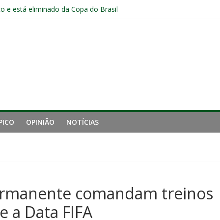
o e está eliminado da Copa do Brasil
o jogadores formados em Xerém entre os relacionados para o cláss
Fluminense após eliminação: “Não estou satisfeito”
o joelho e passará por exames no Fluminense
iro tempo ruim do Fluminense e cobra arbitragem em lance de panca
PICO
OPINIÃO
NOTÍCIAS
ermanente comandam treinos
 a Data FIFA