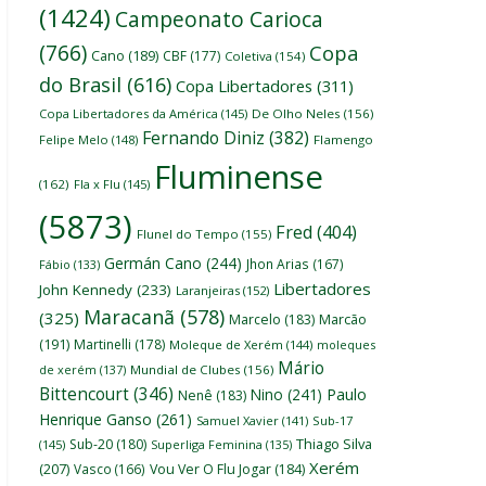
(1424)
Campeonato Carioca
(766)
Copa
Cano
(189)
CBF
(177)
Coletiva
(154)
do Brasil
(616)
Copa Libertadores
(311)
Copa Libertadores da América
(145)
De Olho Neles
(156)
Fernando Diniz
(382)
Felipe Melo
(148)
Flamengo
Fluminense
(162)
Fla x Flu
(145)
(5873)
Fred
(404)
Flunel do Tempo
(155)
Germán Cano
(244)
Jhon Arias
(167)
Fábio
(133)
Libertadores
John Kennedy
(233)
Laranjeiras
(152)
Maracanã
(578)
(325)
Marcelo
(183)
Marcão
(191)
Martinelli
(178)
Moleque de Xerém
(144)
moleques
Mário
de xerém
(137)
Mundial de Clubes
(156)
Bittencourt
(346)
Nino
(241)
Paulo
Nenê
(183)
Henrique Ganso
(261)
Samuel Xavier
(141)
Sub-17
Thiago Silva
Sub-20
(180)
(145)
Superliga Feminina
(135)
Xerém
(207)
Vasco
(166)
Vou Ver O Flu Jogar
(184)