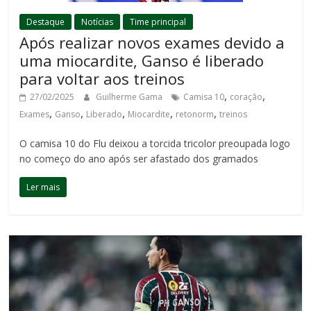
Destaque
Notícias
Time principal
Após realizar novos exames devido a
uma miocardite, Ganso é liberado
para voltar aos treinos
,
,
27/02/2025
Guilherme Gama
Camisa 10
coração
,
,
,
,
,
Exames
Ganso
Liberado
Miocardite
retonorm
treinos
O camisa 10 do Flu deixou a torcida tricolor preoupada logo
no começo do ano após ser afastado dos gramados
Ler mais