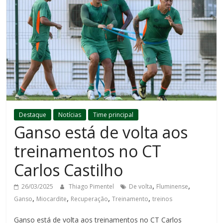
Destaque
Notícias
Time principal
Ganso está de volta aos
treinamentos no CT
Carlos Castilho
,
,
26/03/2025
Thiago Pimentel
De volta
Fluminense
,
,
,
,
Ganso
Miocardite
Recuperação
Treinamento
treinos
Ganso está de volta aos treinamentos no CT Carlos