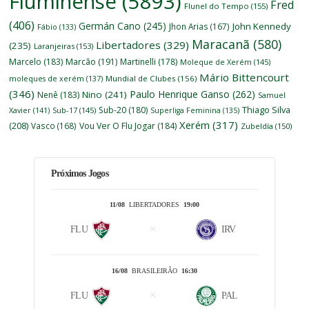
Fluminense
(5893)
Fred
Flunel do Tempo
(155)
(406)
Germán Cano
(245)
John Kennedy
Jhon Arias
(167)
Fábio
(133)
Maracanã
(580)
Libertadores
(329)
(235)
Laranjeiras
(153)
Marcelo
(183)
Marcão
(191)
Martinelli
(178)
Moleque de Xerém
(145)
Mário Bittencourt
moleques de xerém
(137)
Mundial de Clubes
(156)
(346)
Paulo Henrique Ganso
(262)
Nino
(241)
Nenê
(183)
Samuel
Thiago Silva
Sub-20
(180)
Xavier
(141)
Sub-17
(145)
Superliga Feminina
(135)
Xerém
(317)
(208)
Vasco
(168)
Vou Ver O Flu Jogar
(184)
Zubeldía
(150)
Próximos Jogos
11/08
LIBERTADORES
19:00
FLU
IRV
16/08
BRASILEIRÃO
16:30
FLU
PAL