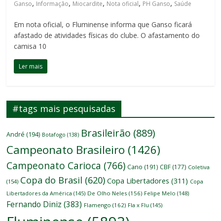
,
,
,
,
,
Ganso
Informação
Miocardite
Nota oficial
PH Ganso
Saúde
Em nota oficial, o Fluminense informa que Ganso ficará
afastado de atividades físicas do clube. O afastamento do
camisa 10
Ler mais
#tags mais pesquisadas
Brasileirão
(889)
André
(194)
Botafogo
(138)
Campeonato Brasileiro
(1426)
Campeonato Carioca
(766)
Cano
(191)
CBF
(177)
Coletiva
Copa do Brasil
(620)
Copa Libertadores
(311)
(154)
Copa
Libertadores da América
(145)
De Olho Neles
(156)
Felipe Melo
(148)
Fernando Diniz
(383)
Flamengo
(162)
Fla x Flu
(145)