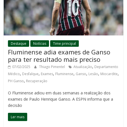
Destaque
Notícias
Time principal
Fluminense adia exames de Ganso
para ter resultado mais preciso
,
07/02/2025
Thiago Pimentel
Atualização
Departamento
,
,
,
,
,
,
,
Médico
Desfalque
Exames
Fluminense
Ganso
Lesão
Miocardite
,
PH Ganso
Recuperação
O Fluminense adiou em duas semanas a realização dos
exames de Paulo Henrique Ganso. A ESPN informa que a
decisão
Ler mais