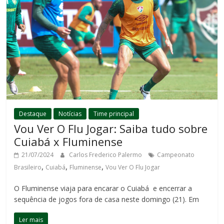
Destaque
Notícias
Time principal
Vou Ver O Flu Jogar: Saiba tudo sobre
Cuiabá x Fluminense
21/07/2024
Carlos Frederico Palermo
Campeonato
,
,
,
Brasileiro
Cuiabá
Fluminense
Vou Ver O Flu Jogar
O Fluminense viaja para encarar o Cuiabá e encerrar a
sequência de jogos fora de casa neste domingo (21). Em
Ler mais