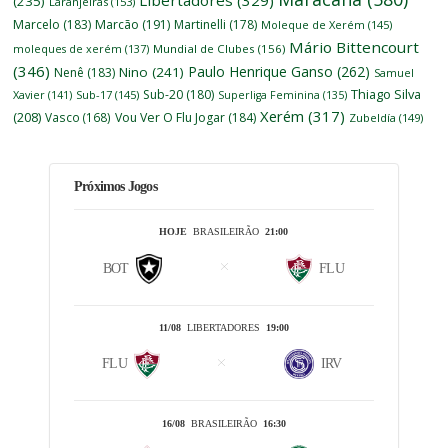
Libertadores
(329)
(235)
Laranjeiras
(153)
Marcelo
(183)
Marcão
(191)
Martinelli
(178)
Moleque de Xerém
(145)
Mário Bittencourt
moleques de xerém
(137)
Mundial de Clubes
(156)
(346)
Paulo Henrique Ganso
(262)
Nino
(241)
Nenê
(183)
Samuel
Thiago Silva
Sub-20
(180)
Xavier
(141)
Sub-17
(145)
Superliga Feminina
(135)
Xerém
(317)
(208)
Vasco
(168)
Vou Ver O Flu Jogar
(184)
Zubeldía
(149)
Próximos Jogos
HOJE
BRASILEIRÃO
21:00
BOT
FLU
11/08
LIBERTADORES
19:00
FLU
IRV
16/08
BRASILEIRÃO
16:30