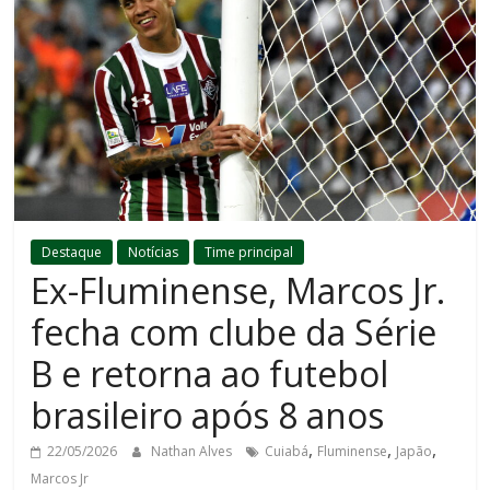
Destaque
Notícias
Time principal
Ex-Fluminense, Marcos Jr.
fecha com clube da Série
B e retorna ao futebol
brasileiro após 8 anos
,
,
,
22/05/2026
Nathan Alves
Cuiabá
Fluminense
Japão
Marcos Jr