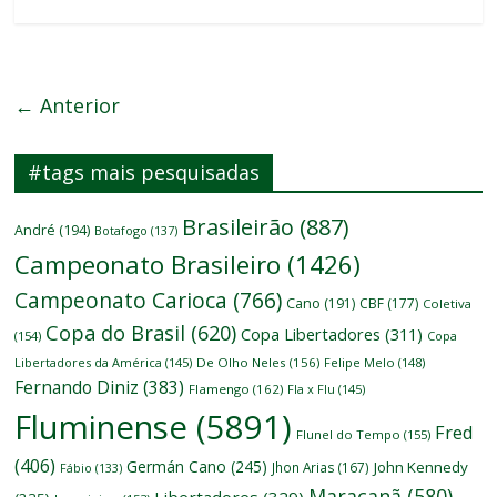
← Anterior
#tags mais pesquisadas
Brasileirão
(887)
André
(194)
Botafogo
(137)
Campeonato Brasileiro
(1426)
Campeonato Carioca
(766)
Cano
(191)
CBF
(177)
Coletiva
Copa do Brasil
(620)
Copa Libertadores
(311)
(154)
Copa
Libertadores da América
(145)
De Olho Neles
(156)
Felipe Melo
(148)
Fernando Diniz
(383)
Flamengo
(162)
Fla x Flu
(145)
Fluminense
(5891)
Fred
Flunel do Tempo
(155)
(406)
Germán Cano
(245)
John Kennedy
Jhon Arias
(167)
Fábio
(133)
Maracanã
(580)