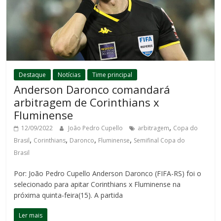
Destaque
Notícias
Time principal
Anderson Daronco comandará
arbitragem de Corinthians x
Fluminense
,
12/09/2022
João Pedro Cupello
arbitragem
Copa do
,
,
,
,
Brasil
Corinthians
Daronco
Fluminense
Semifinal Copa do
Brasil
Por: João Pedro Cupello Anderson Daronco (FIFA-RS) foi o
selecionado para apitar Corinthians x Fluminense na
próxima quinta-feira(15). A partida
Ler mais