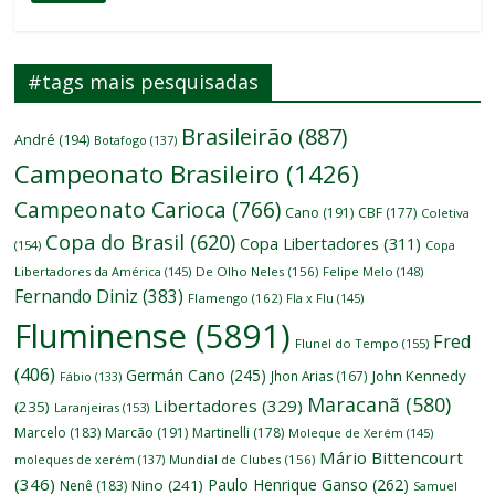
#tags mais pesquisadas
Brasileirão
(887)
André
(194)
Botafogo
(137)
Campeonato Brasileiro
(1426)
Campeonato Carioca
(766)
Cano
(191)
CBF
(177)
Coletiva
Copa do Brasil
(620)
Copa Libertadores
(311)
(154)
Copa
Libertadores da América
(145)
De Olho Neles
(156)
Felipe Melo
(148)
Fernando Diniz
(383)
Flamengo
(162)
Fla x Flu
(145)
Fluminense
(5891)
Fred
Flunel do Tempo
(155)
(406)
Germán Cano
(245)
John Kennedy
Jhon Arias
(167)
Fábio
(133)
Maracanã
(580)
Libertadores
(329)
(235)
Laranjeiras
(153)
Marcelo
(183)
Marcão
(191)
Martinelli
(178)
Moleque de Xerém
(145)
Mário Bittencourt
moleques de xerém
(137)
Mundial de Clubes
(156)
(346)
Paulo Henrique Ganso
(262)
Nino
(241)
Nenê
(183)
Samuel