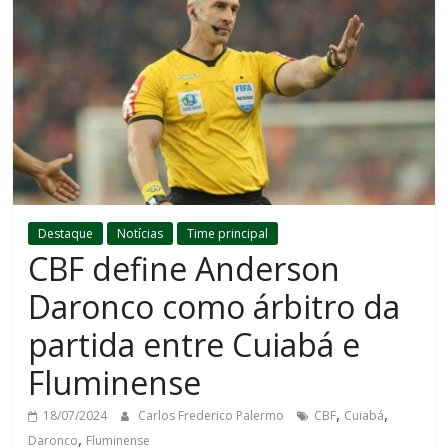
Destaque
Notícias
Time principal
CBF define Anderson
Daronco como árbitro da
partida entre Cuiabá e
Fluminense
,
,
18/07/2024
Carlos Frederico Palermo
CBF
Cuiabá
,
Daronco
Fluminense