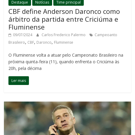
Destaque
Notícias
Time principal
CBF define Anderson Daronco como
árbitro da partida entre Criciúma e
Fluminense
09/07/2024
Carlos Frederico Palermo
Campeoanto
,
,
,
Brasileiro
CBF
Daronco
Fluminense
O Fluminense volta a atuar pelo Campeonato Brasileiro na
próxima quinta-feira (11), quando enfrenta o Criciúma às
20h, pela décima
Ler mais