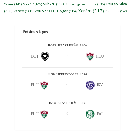
Thiago Silva
Sub-20
(180)
Xavier
(141)
Sub-17
(145)
Superliga Feminina
(135)
Xerém
(317)
(208)
Vasco
(168)
Vou Ver O Flu Jogar
(184)
Zubeldía
(149)
Próximos Jogos
HOJE
BRASILEIRÃO
21:00
BOT
FLU
11/08
LIBERTADORES
19:00
FLU
IRV
16/08
BRASILEIRÃO
16:30
FLU
PAL